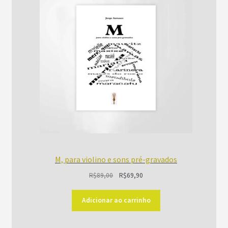
EM
PROMOÇÃO
M, para violino e sons pré-gravados
O
O
R$
89,00
R$
69,90
preço
preço
original
atual
Adicionar ao carrinho
era:
é:
R$89,00.
R$69,90.