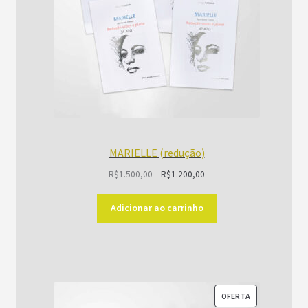
MARIELLE (redução)
O
O
R$
1.500,00
R$
1.200,00
preço
preço
original
atual
Adicionar ao carrinho
era:
é:
R$1.500,00.
R$1.200,00.
PRODUTO
OFERTA