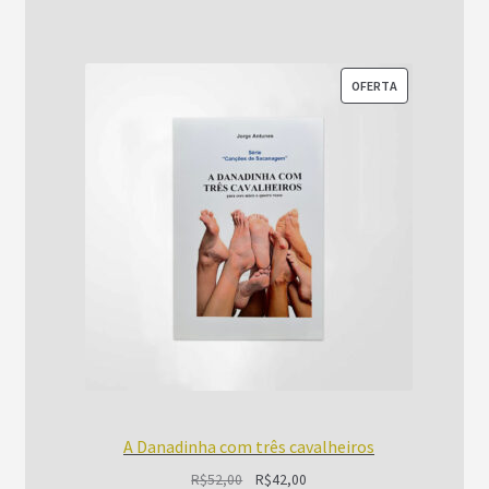
R$52,00.
R$42,00.
PRODUTO
OFERTA
EM
PROMOÇÃO
A Danadinha com três cavalheiros
O
O
R$
52,00
R$
42,00