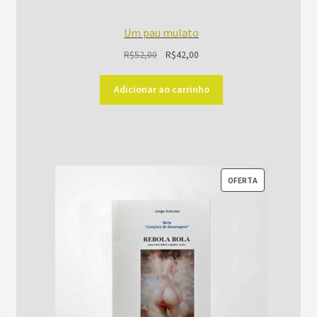
Um pau mulato
O
O
R$
52,00
R$
42,00
preço
preço
original
atual
Adicionar ao carrinho
era:
é:
R$52,00.
R$42,00.
PRODUTO
OFERTA
EM
PROMOÇÃO