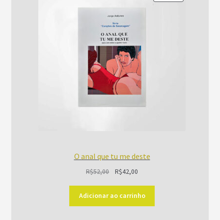
EM
PROMOÇÃO
O anal que tu me deste
O
O
R$
52,00
R$
42,00
preço
preço
original
atual
Adicionar ao carrinho
era:
é: