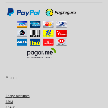
Apoio
Jorge Antunes
ABM
SBME