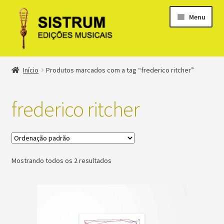
Menu
Expandi
Loja
Início
Produtos marcados com a tag “frederico ritcher”
menu
descen
Expandi
Clássicos
menu
frederico ritcher
descen
Métodos
Expandi
Minha conta
menu
Mostrando todos os 2 resultados
descen
Suporte