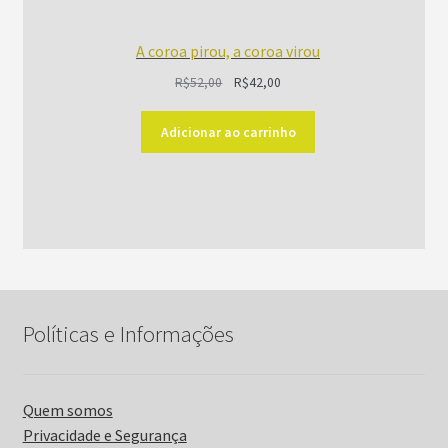
A coroa pirou, a coroa virou
O
O
R$
52,00
R$
42,00
preço
preço
original
atual
Adicionar ao carrinho
era:
é:
R$52,00.
R$42,00.
Políticas e Informações
Quem somos
Privacidade e Segurança