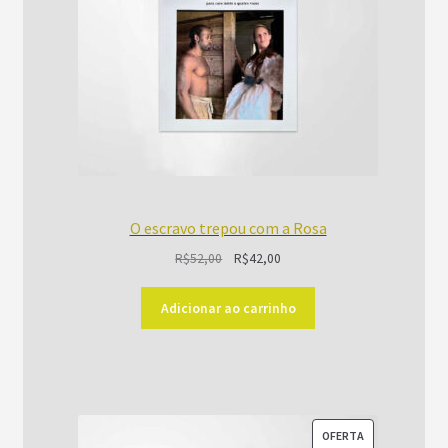
O escravo trepou com a Rosa
O
O
R$
52,00
R$
42,00
preço
preço
original
atual
Adicionar ao carrinho
era:
é:
R$52,00.
R$42,00.
PRODUTO
OFERTA