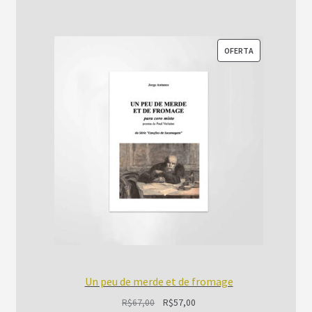
PRODUTO
OFERTA
EM
PROMOÇÃO
Un peu de merde et de fromage
O
O
R$
67,00
R$
57,00