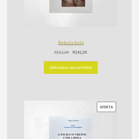
Rebola bola
O
O
R$
52,00
R$
42,00
preço
preço
original
atual
Adicionar ao carrinho
era:
é:
R$52,00.
R$42,00.
PRODUTO
OFERTA
EM
PROMOÇÃO