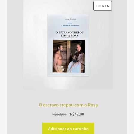
PRODUTO
OFERTA
EM
PROMOÇÃO
O escravo trepou com a Rosa
O
O
R$
52,00
R$
42,00
preço
preço
original
atual
Adicionar ao carrinho