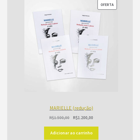
PRODUTO
OFERTA
EM
PROMOÇÃO
MARIELLE (redução)
O
O
R$
1.500,00
R$
1.200,00
preço
preço
original
atual
Adicionar ao carrinho