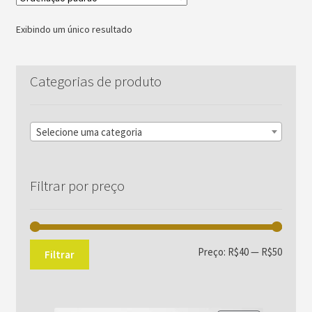
Exibindo um único resultado
Categorias de produto
Selecione uma categoria
Filtrar por preço
Preço
Preço
Preço:
R$40
—
R$50
Filtrar
mínim
máxim