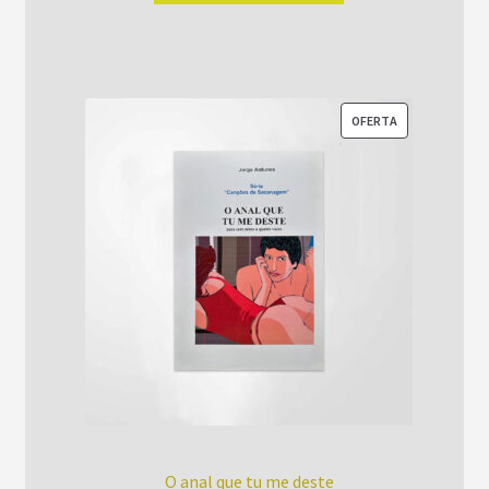
era:
é:
R$52,00.
R$42,00.
PRODUTO
OFERTA
EM
PROMOÇÃO
O anal que tu me deste