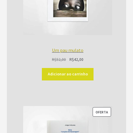
Um pau mulato
O
O
R$
52,00
R$
42,00
preço
preço
original
atual
Adicionar ao carrinho
era:
é:
R$52,00.
R$42,00.
PRODUTO
OFERTA
EM
PROMOÇÃO