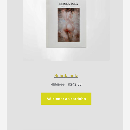
Rebola bola
O
O
R$
52,00
R$
42,00
preço
preço
original
atual
Adicionar ao carrinho
era:
é:
R$52,00.
R$42,00.