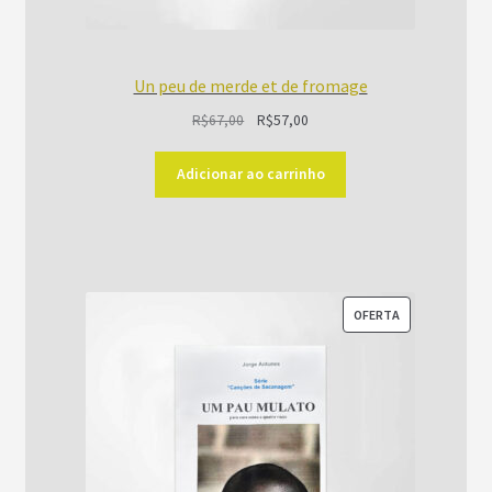
Un peu de merde et de fromage
O
O
R$
67,00
R$
57,00
preço
preço
original
atual
Adicionar ao carrinho
era:
é:
R$67,00.
R$57,00.
PRODUTO
OFERTA
EM
PROMOÇÃO