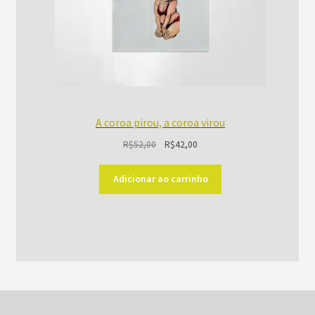
A coroa pirou, a coroa virou
O
O
R$
52,00
R$
42,00
preço
preço
original
atual
Adicionar ao carrinho
era:
é:
R$52,00.
R$42,00.