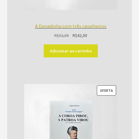
A Danadinha com três cavalheiros
O
O
R$
52,00
R$
42,00
preço
preço
original
atual
Adicionar ao carrinho
era:
é:
R$52,00.
R$42,00.
PRODUTO
OFERTA
EM
PROMOÇÃO