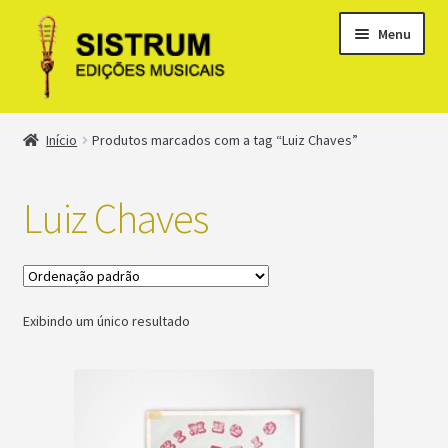
Menu
Expandi
Loja
Início
Produtos marcados com a tag “Luiz Chaves”
menu
descen
Expandi
Clássicos
menu
Luiz Chaves
descen
Métodos
Expandi
Minha conta
menu
Exibindo um único resultado
descen
Suporte