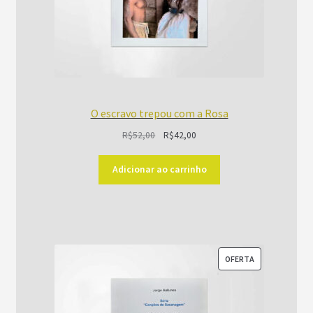
O escravo trepou com a Rosa
O
O
R$
52,00
R$
42,00
preço
preço
original
atual
Adicionar ao carrinho
era:
é:
R$52,00.
R$42,00.
PRODUTO
OFERTA
EM
PROMOÇÃO