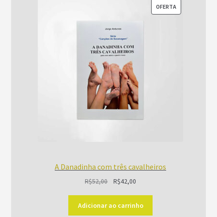
PRODUTO
OFERTA
EM
PROMOÇÃO
A Danadinha com três cavalheiros
O
O
R$
52,00
R$
42,00
preço
preço
original
atual
Adicionar ao carrinho