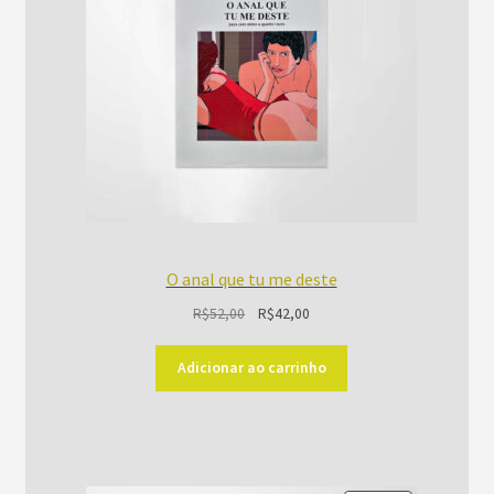
O anal que tu me deste
O
O
R$
52,00
R$
42,00
preço
preço
original
atual
Adicionar ao carrinho
era:
é:
R$52,00.
R$42,00.