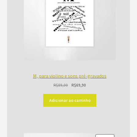
M, para violino e sons pré-gravados
O
O
R$
89,00
R$
69,90
preço
preço
original
atual
Adicionar ao carrinho
era:
é:
R$89,00.
R$69,90.