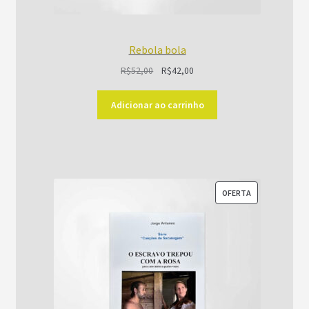
Rebola bola
O
O
R$
52,00
R$
42,00
preço
preço
original
atual
Adicionar ao carrinho
era:
é:
R$52,00.
R$42,00.
PRODUTO
OFERTA
EM
PROMOÇÃO