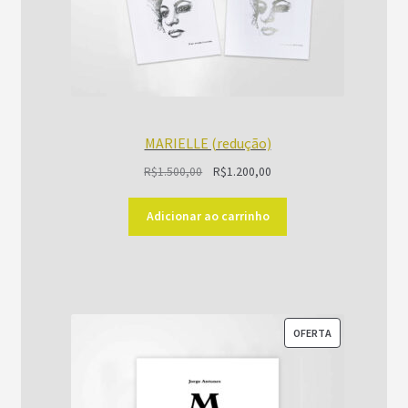
MARIELLE (redução)
O
O
R$
1.500,00
R$
1.200,00
preço
preço
original
atual
Adicionar ao carrinho
era:
é:
R$1.500,00.
R$1.200,00.
PRODUTO
OFERTA
EM
PROMOÇÃO