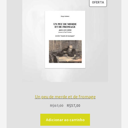
PRODUTO
OFERTA
EM
PROMOÇÃO
Un peu de merde et de fromage
O
O
R$
67,00
R$
57,00
preço
preço
original
atual
Adicionar ao carrinho
era:
é: