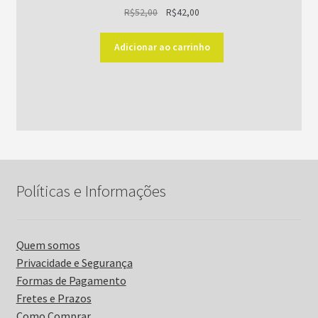
O
O
R$
52,00
R$
42,00
preço
preço
original
atual
Adicionar ao carrinho
era:
é:
R$52,00.
R$42,00.
Políticas e Informações
Quem somos
Privacidade e Segurança
Formas de Pagamento
Fretes e Prazos
Como Comprar