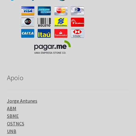
Apoio
Jorge Antunes
ABM
SBME
OSTNCS
UNB