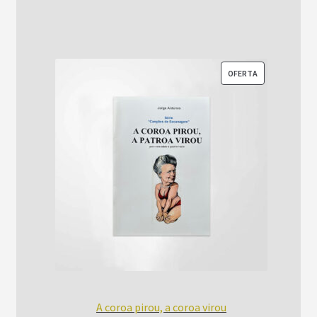
era:
é:
R$52,00.
R$42,00.
PRODUTO
OFERTA
EM
PROMOÇÃO
A coroa pirou, a coroa virou