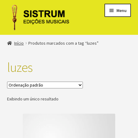
Menu
Expandi
Loja
Início
Produtos marcados com a tag “luzes”
menu
descen
Expandi
Clássicos
menu
luzes
descen
Métodos
Expandi
Minha conta
menu
Exibindo um único resultado
descen
Suporte