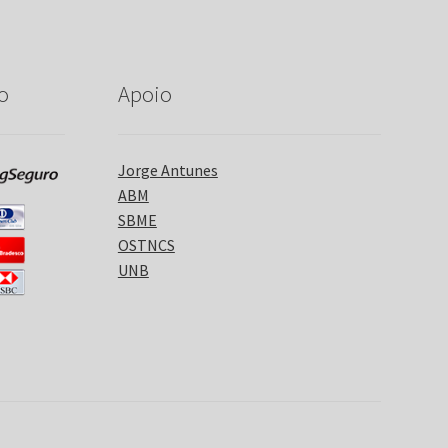
o
Apoio
Jorge Antunes
ABM
SBME
OSTNCS
UNB