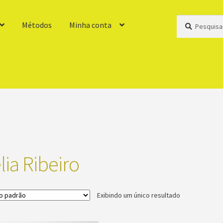
Pesquisar
Pesquisar
Métodos
Minha conta
por:
ia Ribeiro
Exibindo um único resultado