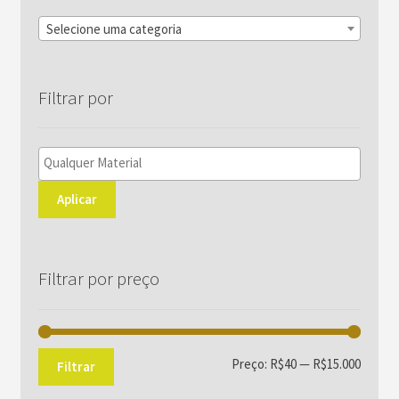
do
Selecione uma categoria
produto
Filtrar por
Aplicar
Filtrar por preço
Preço
Preço
Preço:
R$40
—
R$15.000
Filtrar
mínim
máxim