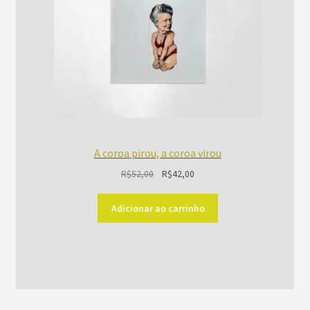
A coroa pirou, a coroa virou
O
O
R$
52,00
R$
42,00
preço
preço
original
atual
Adicionar ao carrinho
era:
é:
R$52,00.
R$42,00.