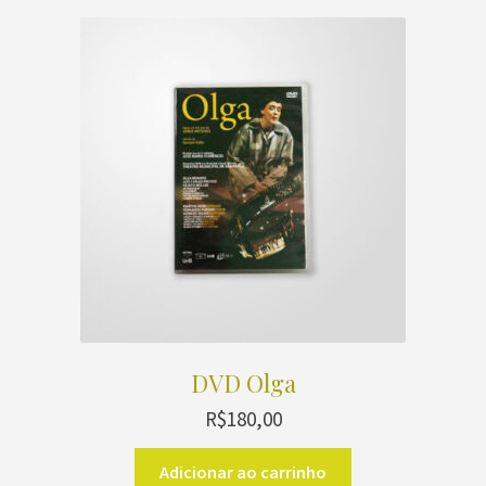
variantes.
As
opções
podem
ser
escolhidas
na
página
do
produto
DVD Olga
R$
180,00
Adicionar ao carrinho