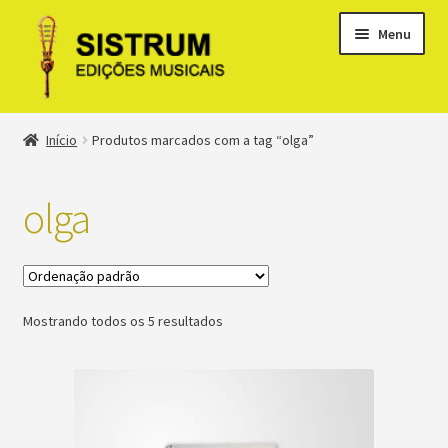
Menu
Expandi
Loja
Início
Produtos marcados com a tag “olga”
menu
descen
Expandi
Clássicos
menu
olga
descen
Métodos
Expandi
Minha conta
menu
Mostrando todos os 5 resultados
descen
Suporte