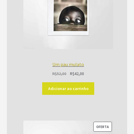
Um pau mulato
O
O
R$
52,00
R$
42,00
preço
preço
original
atual
Adicionar ao carrinho
era:
é:
R$52,00.
R$42,00.
PRODUTO
OFERTA
EM