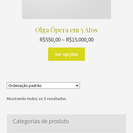
Olga Ópera em 3 Atos
Faixa
R$
550,00
–
R$
15.000,00
de
Este
preço:
Ver opções
produto
R$550,00
através
tem
R$15.000,00
várias
variantes.
As
opções
Mostrando todos os 5 resultados
podem
ser
escolhidas
Categorias de produto
na
página