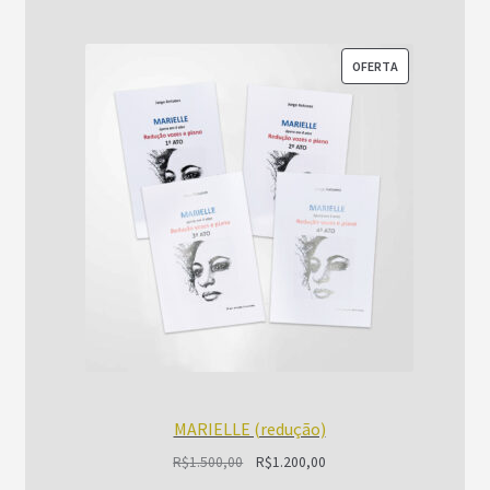
PRODUTO
OFERTA
EM
PROMOÇÃO
MARIELLE (redução)
O
O
R$
1.500,00
R$
1.200,00
preço
preço