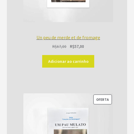
Un peu de merde et de fromage
O
O
R$
67,00
R$
57,00
preço
preço
original
atual
Adicionar ao carrinho
era:
é:
R$67,00.
R$57,00.
PRODUTO
OFERTA
EM
PROMOÇÃO