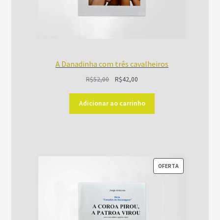
A Danadinha com três cavalheiros
O
O
R$
52,00
R$
42,00
preço
preço
original
atual
Adicionar ao carrinho
era:
é:
R$52,00.
R$42,00.
PRODUTO
OFERTA
EM
PROMOÇÃO