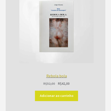
PROMOÇÃO
Rebola bola
O
O
R$
52,00
R$
42,00
preço
preço
original
atual
Adicionar ao carrinho
era:
é:
R$52,00.
R$42,00.