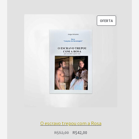
PRODUTO
OFERTA
EM
PROMOÇÃO
O escravo trepou com a Rosa
O
O
R$
52,00
R$
42,00