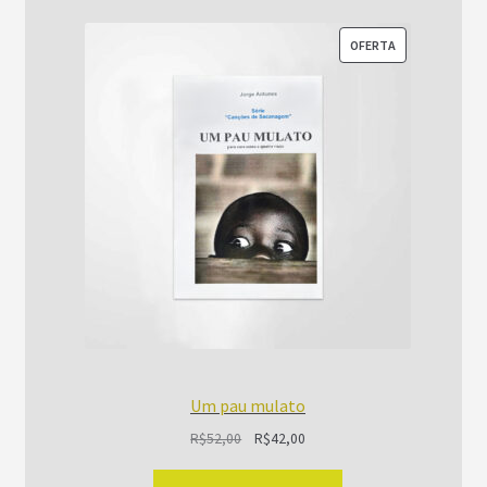
PRODUTO
OFERTA
EM
PROMOÇÃO
Um pau mulato
O
O
R$
52,00
R$
42,00
preço
preço