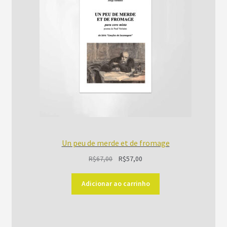
PROMOÇÃO
Un peu de merde et de fromage
O
O
R$
67,00
R$
57,00
preço
preço
original
atual
Adicionar ao carrinho
era:
é:
R$67,00.
R$57,00.