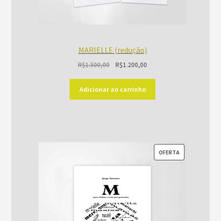
MARIELLE (redução)
O
O
R$
1.500,00
R$
1.200,00
preço
preço
original
atual
Adicionar ao carrinho
era:
é:
R$1.500,00.
R$1.200,00.
PRODUTO
OFERTA
EM
PROMOÇÃO