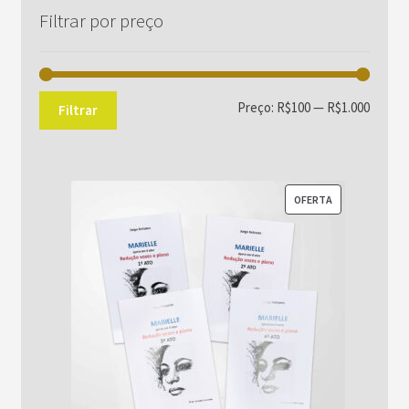
Filtrar por preço
Preço
Preço
Preço:
R$100
—
R$1.000
Filtrar
mínim
máxim
PRODUTO
OFERTA
EM
PROMOÇÃO