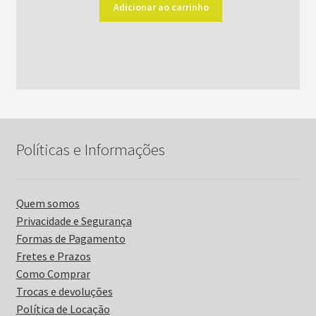
original
atual
Adicionar ao carrinho
era:
é:
R$52,00.
R$42,00.
Políticas e Informações
Quem somos
Privacidade e Segurança
Formas de Pagamento
Fretes e Prazos
Como Comprar
Trocas e devoluções
Política de Locação