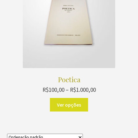
Poetica
Faixa
R$
100,00
–
R$
1.000,00
de
Este
preço:
Ver opções
produto
R$100,00
através
tem
R$1.000,00
várias
variantes.