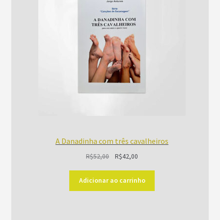
PROMOÇÃO
A Danadinha com três cavalheiros
O
O
R$
52,00
R$
42,00
preço
preço
original
atual
Adicionar ao carrinho
era:
é:
R$52,00.
R$42,00.