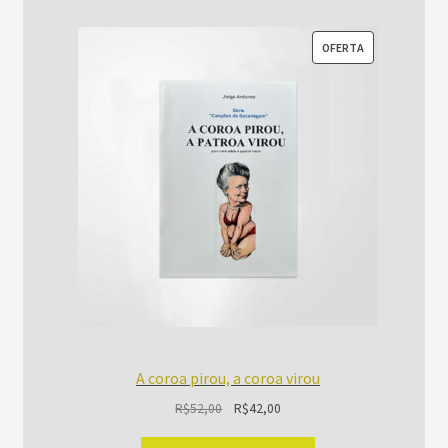
PRODUTO
OFERTA
EM
PROMOÇÃO
A coroa pirou, a coroa virou
O
O
R$
52,00
R$
42,00
preço
preço