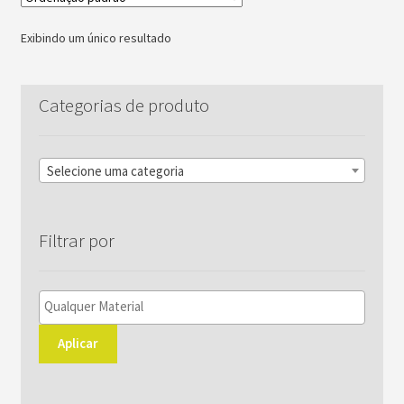
As
opções
Exibindo um único resultado
podem
ser
escolhidas
Categorias de produto
na
página
do
Selecione uma categoria
produto
Filtrar por
Aplicar