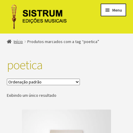
Menu
Expandi
Loja
Início
Produtos marcados com a tag “poetica”
menu
descen
Expandi
Clássicos
menu
poetica
descen
Métodos
Expandi
Minha conta
menu
Exibindo um único resultado
descen
Suporte