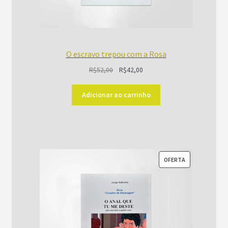
O escravo trepou com a Rosa
O
O
R$
52,00
R$
42,00
preço
preço
original
atual
Adicionar ao carrinho
era:
é:
R$52,00.
R$42,00.
PRODUTO
OFERTA
EM
PROMOÇÃO