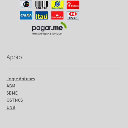
Apoio
Jorge Antunes
ABM
SBME
OSTNCS
UNB