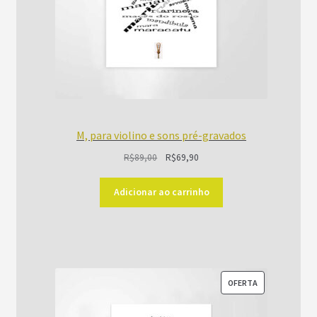
M, para violino e sons pré-gravados
O
O
R$
89,00
R$
69,90
preço
preço
original
atual
Adicionar ao carrinho
era:
é:
R$89,00.
R$69,90.
PRODUTO
OFERTA
EM