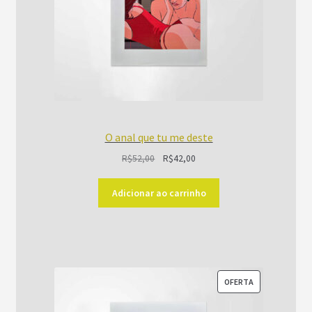
O anal que tu me deste
O
O
R$
52,00
R$
42,00
preço
preço
original
atual
Adicionar ao carrinho
era:
é:
R$52,00.
R$42,00.
PRODUTO
OFERTA
EM