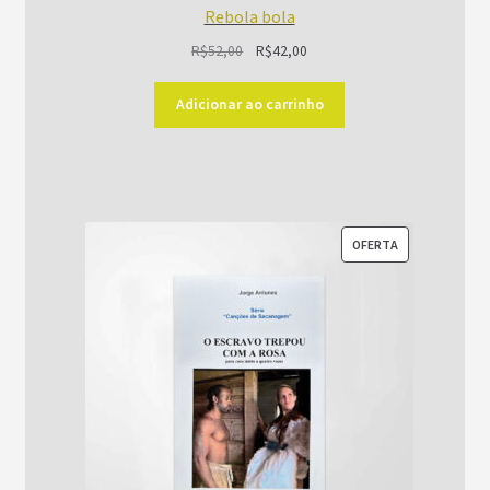
Rebola bola
O
O
R$
52,00
R$
42,00
preço
preço
original
atual
Adicionar ao carrinho
era:
é:
R$52,00.
R$42,00.
PRODUTO
OFERTA
EM
PROMOÇÃO