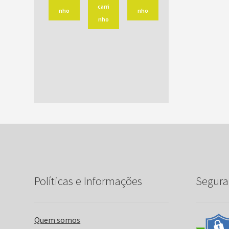
carri
nho
nho
nho
Políticas e Informações
Segura
Quem somos