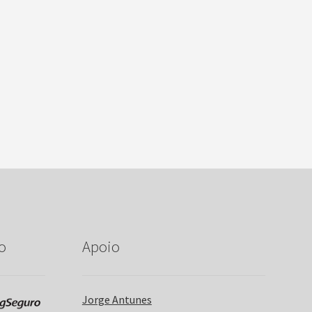
o
Apoio
Jorge Antunes