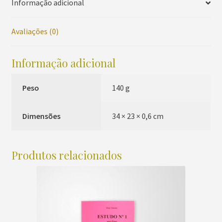
Informação adicional
fromage
quantidade
Avaliações (0)
Informação adicional
Peso
140 g
Dimensões
34 × 23 × 0,6 cm
Produtos relacionados