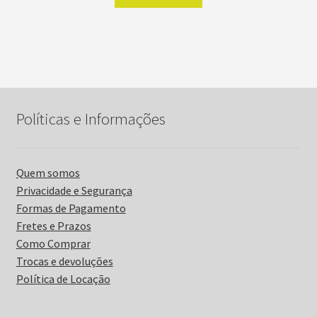
produto
R$100,00
através
tem
R$1.000,00
várias
variantes.
As
opções
podem
Políticas e Informações
ser
escolhidas
na
Quem somos
página
Privacidade e Segurança
do
Formas de Pagamento
produto
Fretes e Prazos
Como Comprar
Trocas e devoluções
Política de Locação