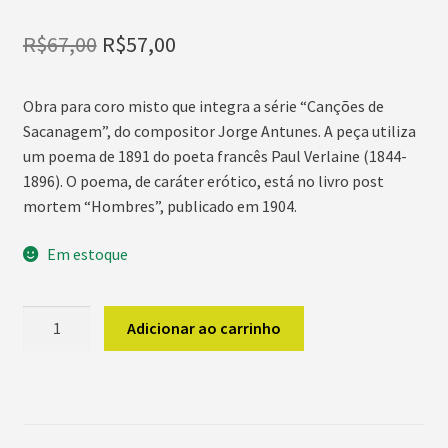
O
O
R$
67,00
R$
57,00
preço
preço
Obra para coro misto que integra a série “Canções de
original
atual
Sacanagem”, do compositor Jorge Antunes. A peça utiliza
era:
é:
um poema de 1891 do poeta francês Paul Verlaine (1844-
1896). O poema, de caráter erótico, está no livro post
R$67,00.
R$57,00.
mortem “Hombres”, publicado em 1904.
Em estoque
Un
Adicionar ao carrinho
peu
de
merde
et
de