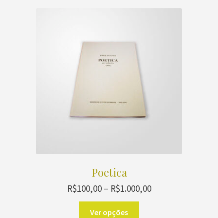
Poetica
Faixa
R$
100,00
–
R$
1.000,00
de
Este
preço:
Ver opções