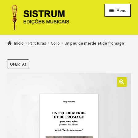
Menu
Expandi
Loja
Início
Partituras
Coro
Un peu de merde et de fromage
menu
descen
Expandi
Clássicos
menu
OFERTA!
descen
Métodos
Expandi
Minha conta
menu
descen
Suporte