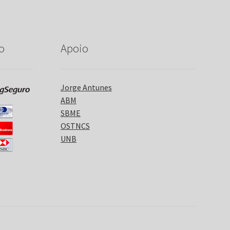
o
Apoio
Jorge Antunes
ABM
SBME
OSTNCS
UNB