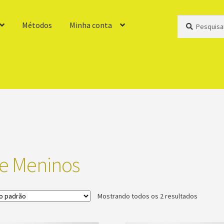
Pesquisar
Pesquisar
Métodos
Minha conta
por:
ie Meninos
Mostrando todos os 2 resultados