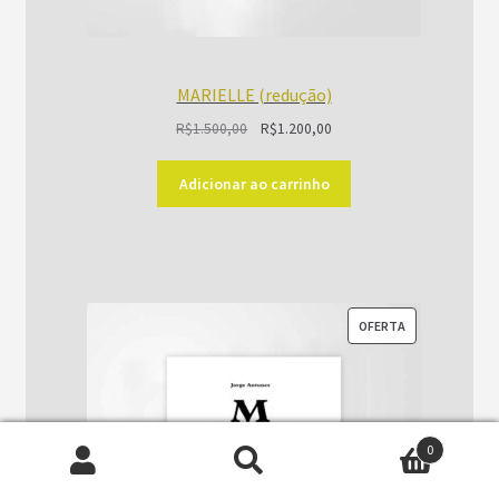
MARIELLE (redução)
O
O
R$
1.500,00
R$
1.200,00
preço
preço
original
atual
Adicionar ao carrinho
era:
é:
R$1.500,00.
R$1.200,00.
PRODUTO
OFERTA
EM
PROMOÇÃO
0
Pesquisar
Pesquisar