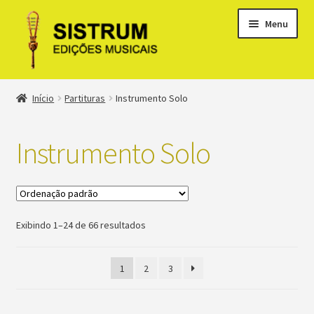
Menu
Expandi
Loja
Início
Partituras
Instrumento Solo
menu
descen
Expandi
Discos
menu
Instrumento Solo
descen
Expandi
Partituras
menu
descen
Bandolim
Exibindo 1–24 de 66 resultados
Banjo
1
2
3
Ópera
Orquestra