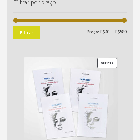
Filtrar por preço
Preço
Preço
Preço:
R$40
—
R$580
Filtrar
mínim
máxim
PRODUTO
OFERTA
EM
PROMOÇÃO