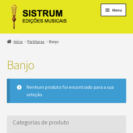
Menu
Expandi
Loja
Início
Partituras
Banjo
menu
descen
Expandi
Discos
menu
Banjo
descen
Expandi
Partituras
menu
descen
Bandolim
Nenhum produto foi encontrado para a sua
seleção.
Banjo
Ópera
Categorias de produto
Orquestra