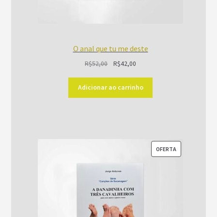
O anal que tu me deste
O
O
R$
52,00
R$
42,00
preço
preço
original
atual
Adicionar ao carrinho
era:
é:
R$52,00.
R$42,00.
PRODUTO
OFERTA
EM
PROMOÇÃO