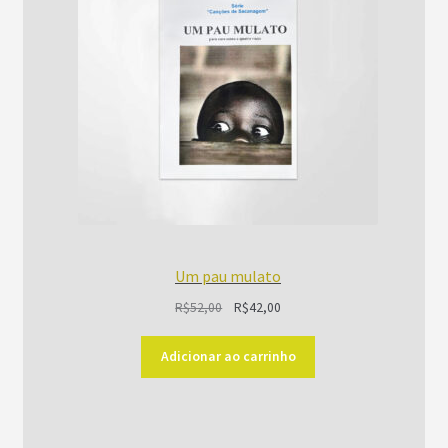
Um pau mulato
O
O
R$
52,00
R$
42,00
preço
preço
original
atual
Adicionar ao carrinho
era:
é:
R$52,00.
R$42,00.