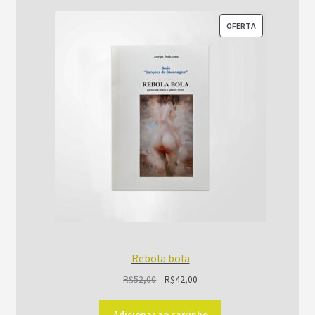
PRODUTO
OFERTA
EM
PROMOÇÃO
Rebola bola
O
O
R$
52,00
R$
42,00
preço
preço
original
atual
Adicionar ao carrinho