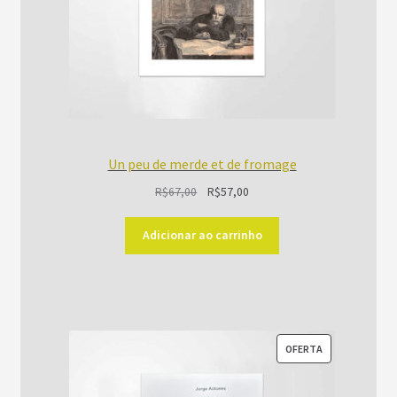
Un peu de merde et de fromage
O
O
R$
67,00
R$
57,00
preço
preço
original
atual
Adicionar ao carrinho
era:
é:
R$67,00.
R$57,00.
PRODUTO
OFERTA
EM
PROMOÇÃO