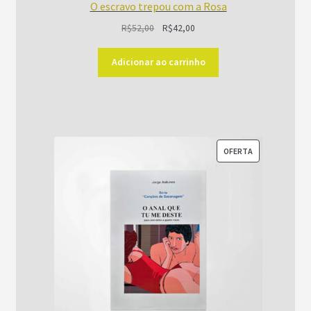
O escravo trepou com a Rosa
O
O
R$
52,00
R$
42,00
preço
preço
original
atual
Adicionar ao carrinho
era:
é:
R$52,00.
R$42,00.
PRODUTO
OFERTA
EM
PROMOÇÃO