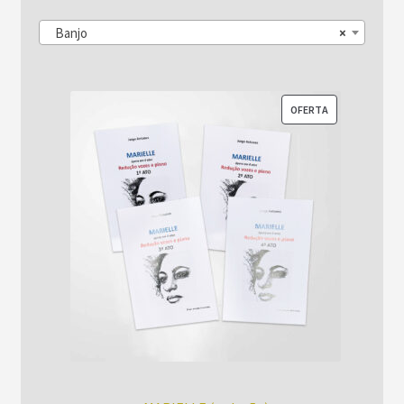
Banjo
×
Instrumento Solo
Duo
PRODUTO
OFERTA
EM
Trio
PROMOÇÃO
Quarteto
Quinteto
mais de 5 Instrumentos
Coro
Solo e Orquestra