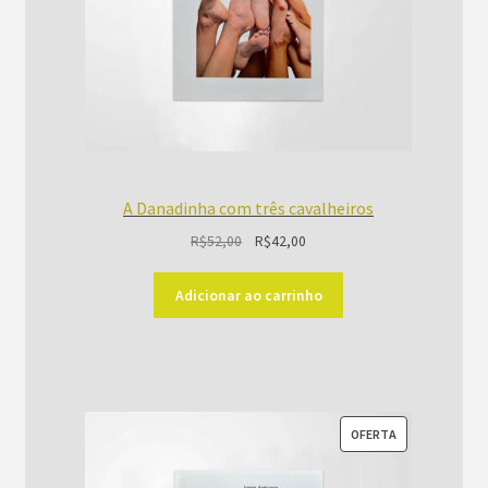
A Danadinha com três cavalheiros
O
O
R$
52,00
R$
42,00
preço
preço
original
atual
Adicionar ao carrinho
era:
é:
R$52,00.
R$42,00.
PRODUTO
OFERTA
EM
PROMOÇÃO