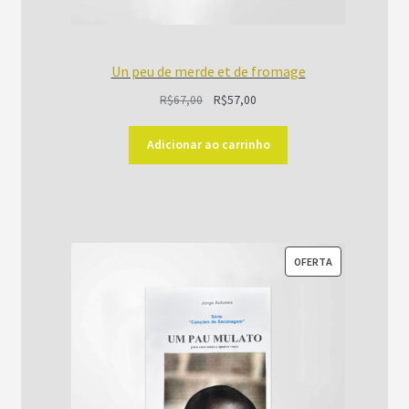
Un peu de merde et de fromage
O
O
R$
67,00
R$
57,00
preço
preço
original
atual
Adicionar ao carrinho
era:
é:
R$67,00.
R$57,00.
PRODUTO
OFERTA
EM
PROMOÇÃO