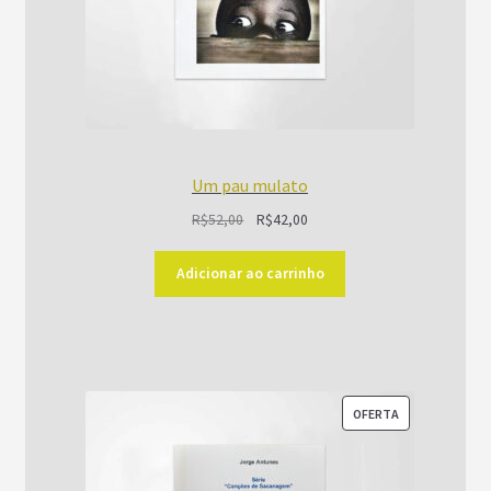
Um pau mulato
O
O
R$
52,00
R$
42,00
preço
preço
original
atual
Adicionar ao carrinho
era:
é:
R$52,00.
R$42,00.
PRODUTO
OFERTA
EM
PROMOÇÃO