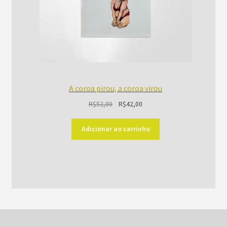
A coroa pirou, a coroa virou
O
O
R$
52,00
R$
42,00
preço
preço
original
atual
Adicionar ao carrinho
era:
é:
R$52,00.
R$42,00.