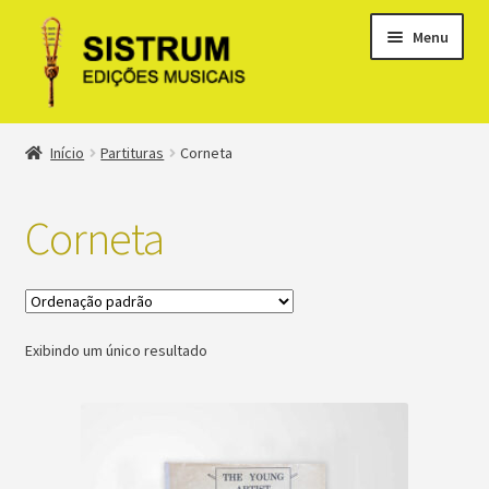
Menu
Expandi
Loja
Início
Partituras
Corneta
menu
descen
Expandi
Clássicos
menu
Corneta
descen
Métodos
Expandi
Minha conta
menu
Exibindo um único resultado
descen
Suporte