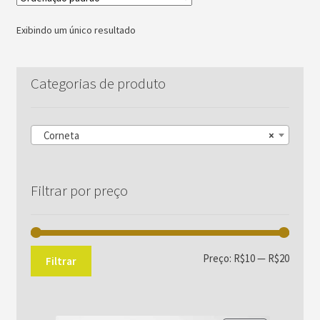
Exibindo um único resultado
Categorias de produto
Corneta
×
Filtrar por preço
Preço
Preço
Preço:
R$10
—
R$20
Filtrar
mínim
máxim