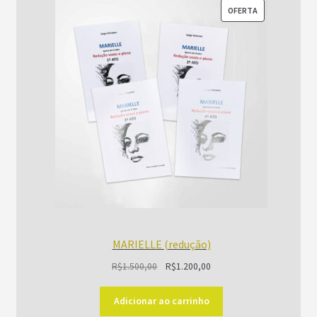
PRODUTO
OFERTA
EM
PROMOÇÃO
MARIELLE (redução)
O
O
R$
1.500,00
R$
1.200,00
preço
preço
original
atual
Adicionar ao carrinho