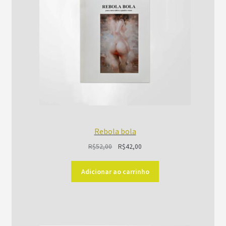
Rebola bola
O
O
R$
52,00
R$
42,00
preço
preço
original
atual
Adicionar ao carrinho
era:
é:
R$52,00.
R$42,00.