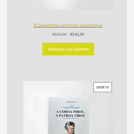
A Danadinha com três cavalheiros
O
O
R$
52,00
R$
42,00
preço
preço
original
atual
Adicionar ao carrinho
era:
é:
R$52,00.
R$42,00.
PRODUTO
OFERTA
EM
PROMOÇÃO