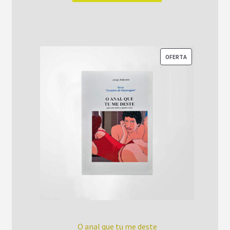
era:
é:
R$52,00.
R$42,00.
PRODUTO
OFERTA
EM
PROMOÇÃO
O anal que tu me deste