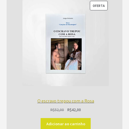
PRODUTO
OFERTA
EM
PROMOÇÃO
O escravo trepou com a Rosa
O
O
R$
52,00
R$
42,00
preço
preço
original
atual
Adicionar ao carrinho