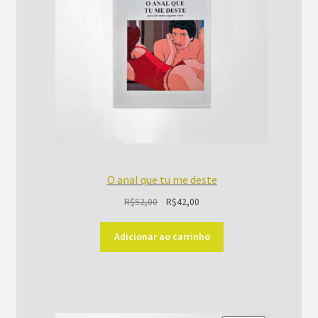
O anal que tu me deste
O
O
R$
52,00
R$
42,00
preço
preço
original
atual
Adicionar ao carrinho
era:
é:
R$52,00.
R$42,00.