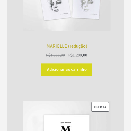
MARIELLE (redução)
O
O
R$
1.500,00
R$
1.200,00
preço
preço
original
atual
Adicionar ao carrinho
era:
é:
R$1.500,00.
R$1.200,00.
PRODUTO
OFERTA
EM
PROMOÇÃO