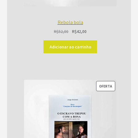
Rebola bola
O
O
R$
52,00
R$
42,00
preço
preço
original
atual
Adicionar ao carrinho
era:
é:
R$52,00.
R$42,00.
PRODUTO
OFERTA
EM
PROMOÇÃO