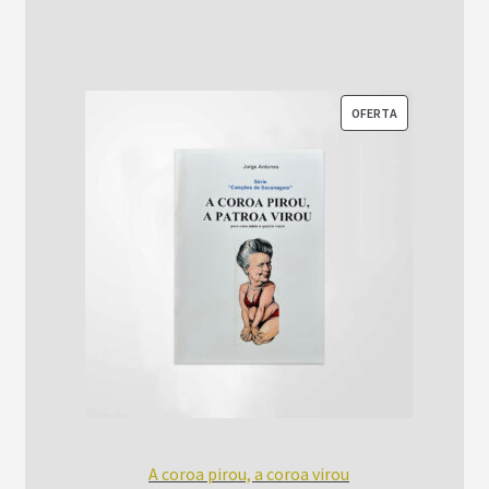
era:
é:
R$52,00.
R$42,00.
PRODUTO
OFERTA
EM
PROMOÇÃO
A coroa pirou, a coroa virou