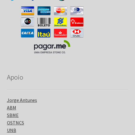
Apoio
Jorge Antunes
ABM
SBME
OSTNCS
UNB