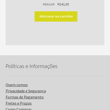
O
O
R$
52,00
R$
42,00
preço
preço
original
atual
Adicionar ao carrinho
era:
é:
R$52,00.
R$42,00.
Políticas e Informações
Quem somos
Privacidade e Segurança
Formas de Pagamento
Fretes e Prazos
Como Comprar