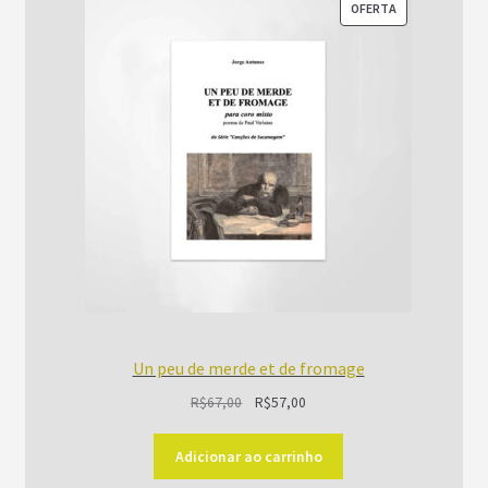
PRODUTO
OFERTA
EM
PROMOÇÃO
Un peu de merde et de fromage
O
O
R$
67,00
R$
57,00
preço
preço
original
atual
Adicionar ao carrinho
era:
é: