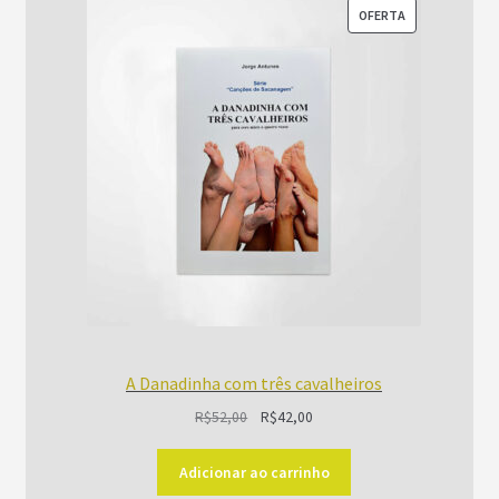
PRODUTO
OFERTA
EM
PROMOÇÃO
A Danadinha com três cavalheiros
O
O
R$
52,00
R$
42,00
preço
preço
original
atual
Adicionar ao carrinho