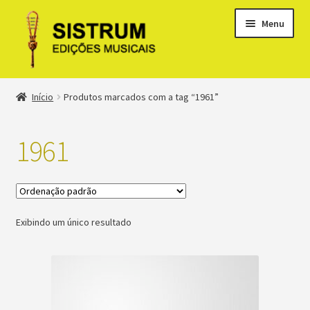
Menu
Expandi
Loja
Início
Produtos marcados com a tag “1961”
menu
descen
Expandi
Clássicos
menu
1961
descen
Métodos
Expandi
Minha conta
menu
Exibindo um único resultado
descen
Suporte