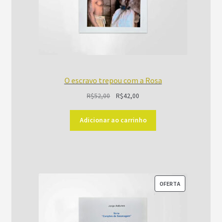
O escravo trepou com a Rosa
O
O
R$
52,00
R$
42,00
preço
preço
original
atual
Adicionar ao carrinho
era:
é:
R$52,00.
R$42,00.
PRODUTO
OFERTA
EM
PROMOÇÃO