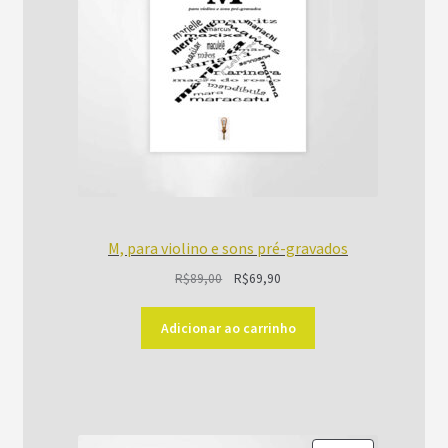
M, para violino e sons pré-gravados
O
O
R$
89,00
R$
69,90
preço
preço
original
atual
Adicionar ao carrinho
era:
é:
R$89,00.
R$69,90.