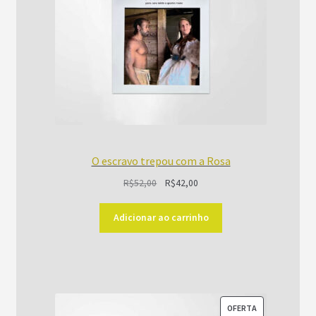
O escravo trepou com a Rosa
O
O
R$
52,00
R$
42,00
preço
preço
original
atual
Adicionar ao carrinho
era:
é:
R$52,00.
R$42,00.
PRODUTO
OFERTA