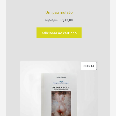
Um pau mulato
O
O
R$
52,00
R$
42,00
preço
preço
original
atual
Adicionar ao carrinho
era:
é:
R$52,00.
R$42,00.
PRODUTO
OFERTA
EM
PROMOÇÃO