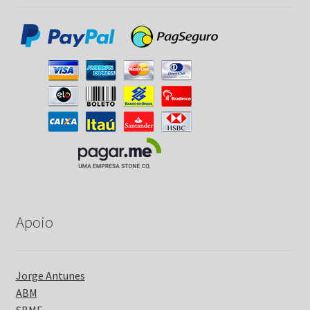
Apoio
Jorge Antunes
ABM
SBME