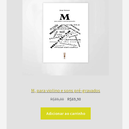
EM
PROMOÇÃO
M, para violino e sons pré-gravados
O
O
R$
89,00
R$
69,90
preço
preço
original
atual
Adicionar ao carrinho
era:
é:
R$89,00.
R$69,90.