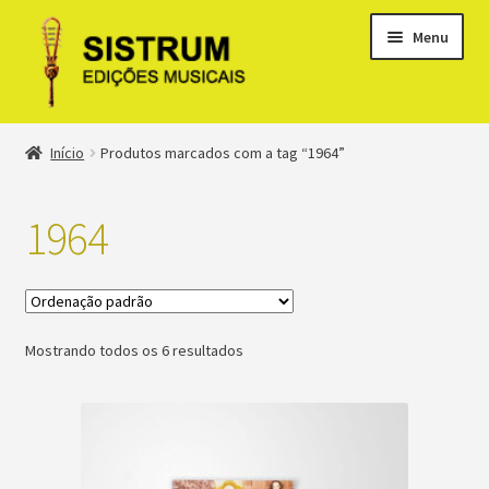
Menu
Expandi
Loja
Início
Produtos marcados com a tag “1964”
menu
descen
Expandi
Clássicos
menu
1964
descen
Métodos
Expandi
Minha conta
menu
Mostrando todos os 6 resultados
descen
Suporte