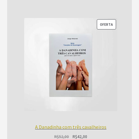
R$52,00.
R$42,00.
PRODUTO
OFERTA
EM
PROMOÇÃO
A Danadinha com três cavalheiros
O
O
R$
52,00
R$
42,00