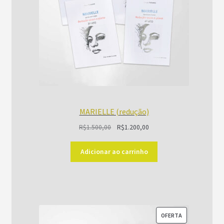
MARIELLE (redução)
O
O
R$
1.500,00
R$
1.200,00
preço
preço
original
atual
Adicionar ao carrinho
era:
é:
R$1.500,00.
R$1.200,00.
PRODUTO
OFERTA