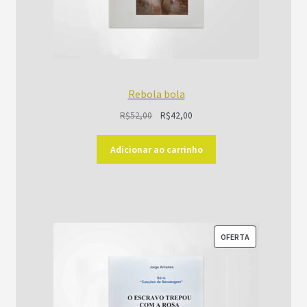
Rebola bola
O
O
R$
52,00
R$
42,00
preço
preço
original
atual
Adicionar ao carrinho
era:
é:
R$52,00.
R$42,00.
PRODUTO
OFERTA
EM
PROMOÇÃO