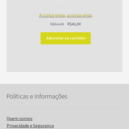
A coroa pirou, a coroa virou
O
O
R$
52,00
R$
42,00
preço
preço
original
atual
Adicionar ao carrinho
era:
é:
R$52,00.
R$42,00.
Políticas e Informações
Quem somos
Privacidade e Segurança