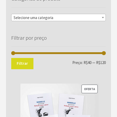
Selecione uma categoria
Filtrar por preço
Preço
Preço
Preço:
R$40
—
R$120
Filtrar
mínim
máxim
PRODUTO
OFERTA
EM
PROMOÇÃO