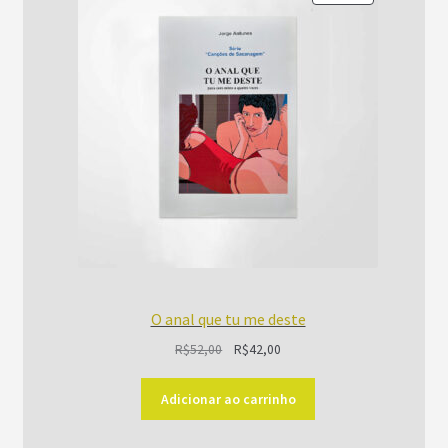
EM
PROMOÇÃO
O anal que tu me deste
O
O
R$
52,00
R$
42,00
preço
preço
original
atual
Adicionar ao carrinho
era:
é: