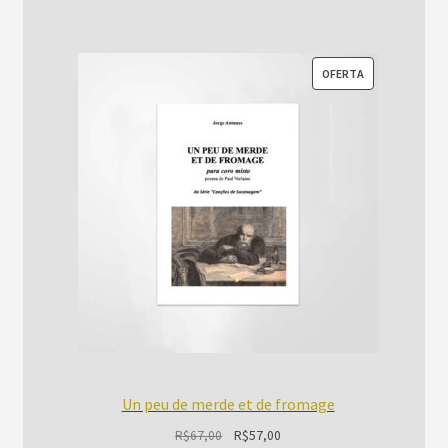
PRODUTO
OFERTA
EM
PROMOÇÃO
Un peu de merde et de fromage
O
O
R$
67,00
R$
57,00