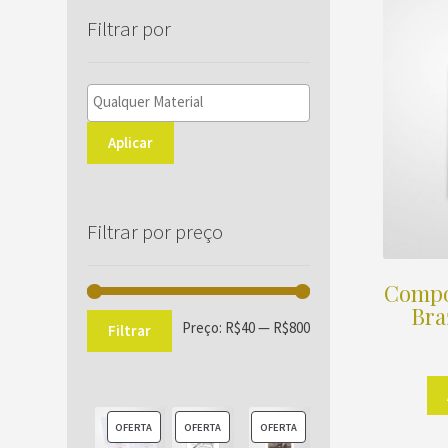
Filtrar por
Aplicar
Filtrar por preço
Compos
Bra
Preço
Preço
Preço:
R$40
—
R$800
Filtrar
mínimo
máximo
PRODUTO
PRODUTO
PRODUTO
OFERTA
OFERTA
OFERTA