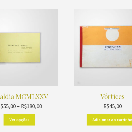
valdia MCMLXXV
Vórtices
Faixa
R$
55,00
–
R$
180,00
R$
45,00
de
Este
preço:
Ver opções
Adicionar ao carrinh
produto
R$55,00
tem
através