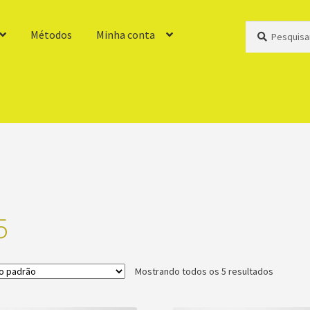
Pesquisar
Pesquisar
Métodos
Minha conta
por:
5
Mostrando todos os 5 resultados