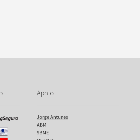
o
Apoio
Jorge Antunes
ABM
SBME