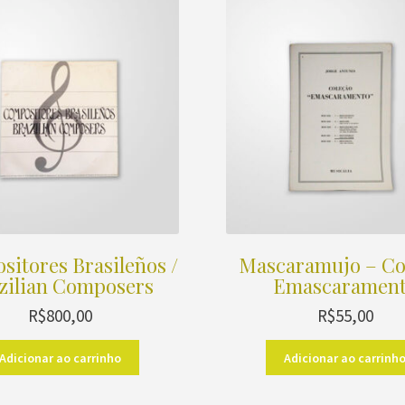
itores Brasileños /
Mascaramujo – Co
zilian Composers
Emascaramen
R$
800,00
R$
55,00
Adicionar ao carrinho
Adicionar ao carrinh