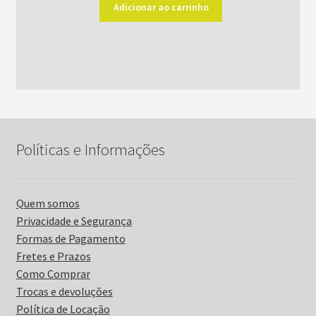
original
atual
Adicionar ao carrinho
era:
é:
R$52,00.
R$42,00.
Políticas e Informações
Quem somos
Privacidade e Segurança
Formas de Pagamento
Fretes e Prazos
Como Comprar
Trocas e devoluções
Política de Locação