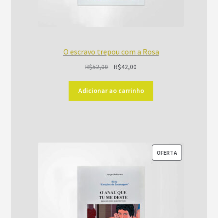
O escravo trepou com a Rosa
O
O
R$
52,00
R$
42,00
preço
preço
original
atual
Adicionar ao carrinho
era:
é:
R$52,00.
R$42,00.
PRODUTO
OFERTA
EM
PROMOÇÃO