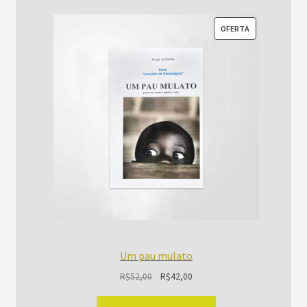
PRODUTO
OFERTA
EM
PROMOÇÃO
Um pau mulato
O
O
R$
52,00
R$
42,00
preço
preço