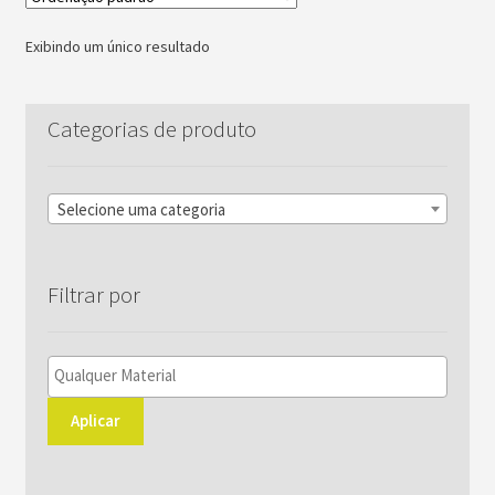
As
opções
Exibindo um único resultado
podem
ser
escolhidas
Categorias de produto
na
página
do
Selecione uma categoria
produto
Filtrar por
Aplicar