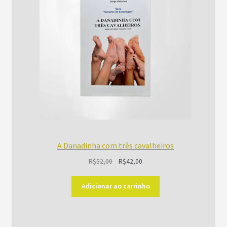
PROMOÇÃO
A Danadinha com três cavalheiros
O
O
R$
52,00
R$
42,00
preço
preço
original
atual
Adicionar ao carrinho
era:
é:
R$52,00.
R$42,00.