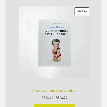
PRODUTO
OFERTA
EM
PROMOÇÃO
A coroa pirou, a coroa virou
O
O
R$
52,00
R$
42,00
preço
preço