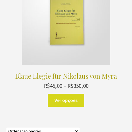
Blaue Elegie für Nikolaus von Myra
Faixa
R$
45,00
–
R$
350,00
de
Este
preço:
Ver opções
produto
R$45,00
através
tem
R$350,00
várias
variantes.