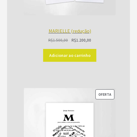
MARIELLE (redução)
O
O
R$
1.500,00
R$
1.200,00
preço
preço
original
atual
Adicionar ao carrinho
era:
é:
R$1.500,00.
R$1.200,00.
PRODUTO
OFERTA
EM
PROMOÇÃO