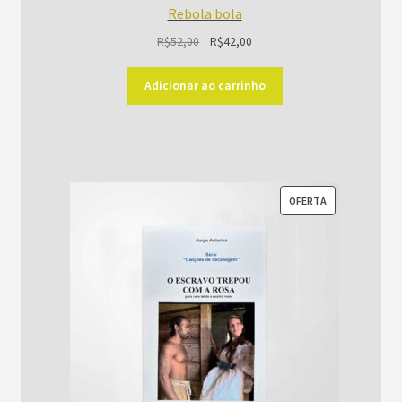
Rebola bola
O
O
R$
52,00
R$
42,00
preço
preço
original
atual
Adicionar ao carrinho
era:
é:
R$52,00.
R$42,00.
PRODUTO
OFERTA
EM
PROMOÇÃO