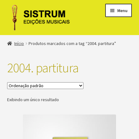
Menu
Expandi
Loja
Início
Produtos marcados com a tag “2004. partitura”
menu
descen
Expandi
Clássicos
menu
2004. partitura
descen
Métodos
Expandi
Minha conta
menu
Exibindo um único resultado
descen
Suporte