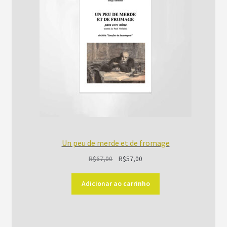
PROMOÇÃO
Un peu de merde et de fromage
O
O
R$
67,00
R$
57,00
preço
preço
original
atual
Adicionar ao carrinho
era:
é:
R$67,00.
R$57,00.