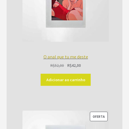
O anal que tu me deste
O
O
R$
52,00
R$
42,00
preço
preço
original
atual
Adicionar ao carrinho
era:
é:
R$52,00.
R$42,00.
PRODUTO
OFERTA
EM