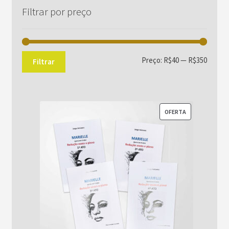
Filtrar por preço
Preço
Preço
Preço:
R$40
—
R$350
Filtrar
mínim
máxim
PRODUTO
OFERTA
EM
PROMOÇÃO