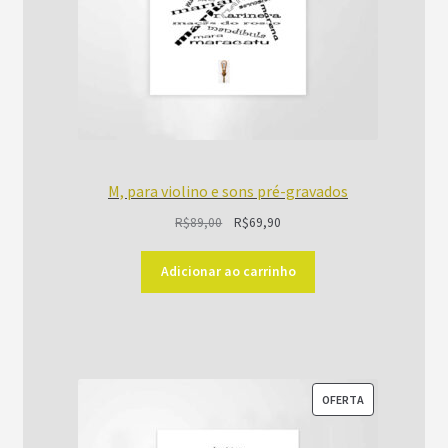
M, para violino e sons pré-gravados
O
O
R$
89,00
R$
69,90
preço
preço
original
atual
Adicionar ao carrinho
era:
é:
R$89,00.
R$69,90.
PRODUTO
OFERTA
EM