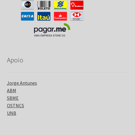
Apoio
Jorge Antunes
ABM
SBME
OSTNCS
UNB