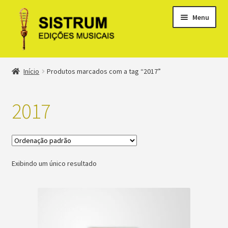
Menu
Expandi
Loja
Início
Produtos marcados com a tag “2017”
menu
descen
Expandi
Clássicos
menu
2017
descen
Métodos
Expandi
Minha conta
menu
Exibindo um único resultado
descen
Suporte