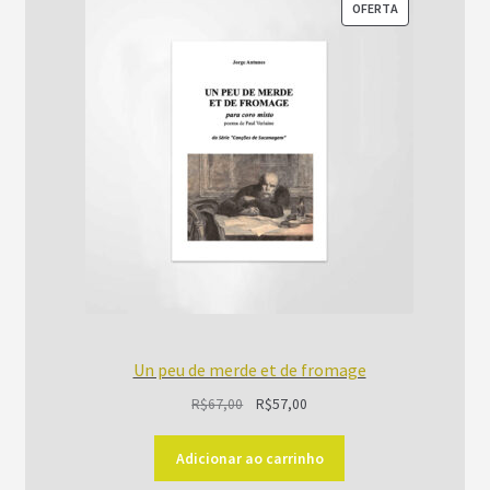
PRODUTO
OFERTA
EM
PROMOÇÃO
Un peu de merde et de fromage
O
O
R$
67,00
R$
57,00
preço
preço
original
atual
Adicionar ao carrinho
era:
é: