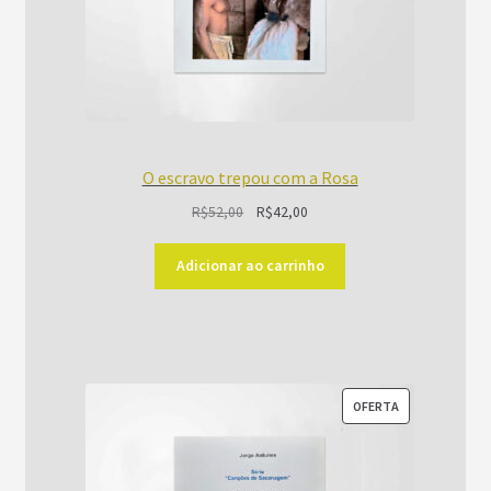
O escravo trepou com a Rosa
O
O
R$
52,00
R$
42,00
preço
preço
original
atual
Adicionar ao carrinho
era:
é:
R$52,00.
R$42,00.
PRODUTO
OFERTA
EM
PROMOÇÃO