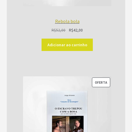
Rebola bola
O
O
R$
52,00
R$
42,00
preço
preço
original
atual
Adicionar ao carrinho
era:
é:
R$52,00.
R$42,00.
PRODUTO
OFERTA
EM
PROMOÇÃO