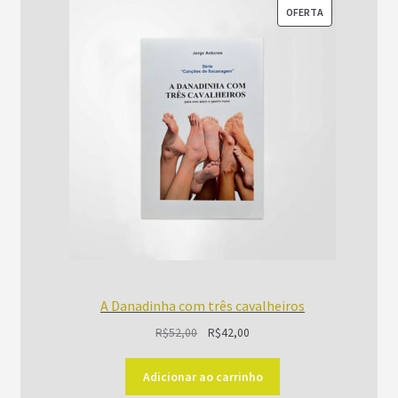
PRODUTO
OFERTA
EM
PROMOÇÃO
A Danadinha com três cavalheiros
O
O
R$
52,00
R$
42,00
preço
preço
original
atual
Adicionar ao carrinho