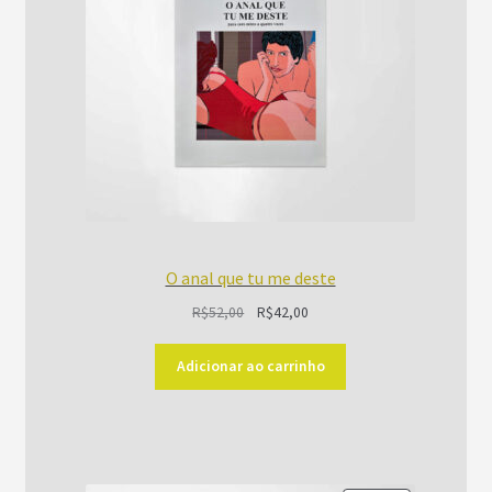
O anal que tu me deste
O
O
R$
52,00
R$
42,00
preço
preço
original
atual
Adicionar ao carrinho
era:
é:
R$52,00.
R$42,00.