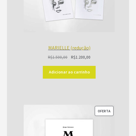
MARIELLE (redução)
O
O
R$
1.500,00
R$
1.200,00
preço
preço
original
atual
Adicionar ao carrinho
era:
é:
R$1.500,00.
R$1.200,00.
PRODUTO
OFERTA
EM
PROMOÇÃO