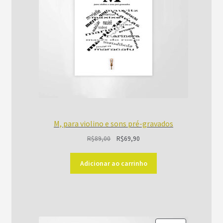
M, para violino e sons pré-gravados
O
O
R$
89,00
R$
69,90
preço
preço
original
atual
Adicionar ao carrinho
era:
é:
R$89,00.
R$69,90.