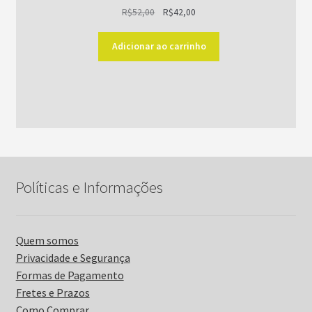
O
O
R$
52,00
R$
42,00
preço
preço
original
atual
Adicionar ao carrinho
era:
é:
R$52,00.
R$42,00.
Políticas e Informações
Quem somos
Privacidade e Segurança
Formas de Pagamento
Fretes e Prazos
Como Comprar