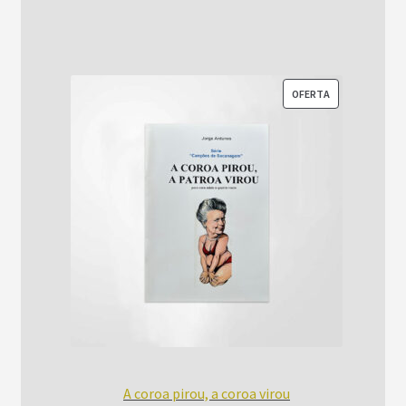
era:
é:
R$52,00.
R$42,00.
PRODUTO
OFERTA
EM
PROMOÇÃO
A coroa pirou, a coroa virou