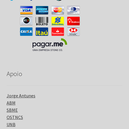
Apoio
Jorge Antunes
ABM
SBME
OSTNCS
UNB