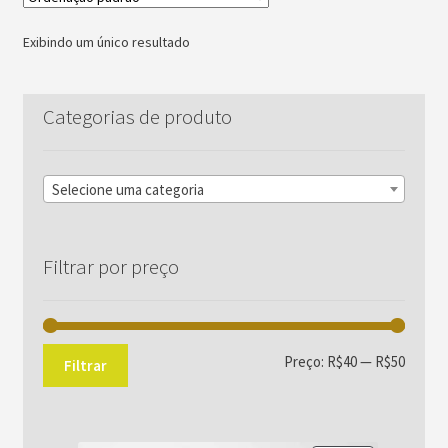
Exibindo um único resultado
Categorias de produto
Selecione uma categoria
Filtrar por preço
Preço
Preço
Preço:
R$40
—
R$50
Filtrar
mínim
máxim