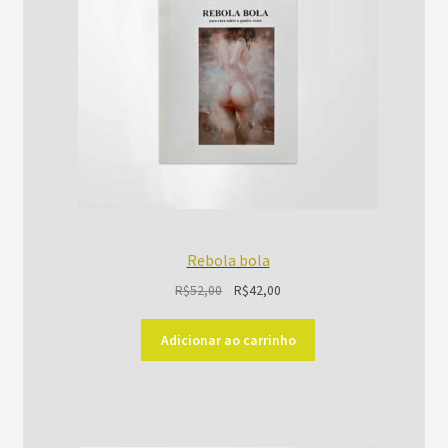
Rebola bola
O
O
R$
52,00
R$
42,00
preço
preço
original
atual
Adicionar ao carrinho
era:
é:
R$52,00.
R$42,00.