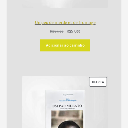
Un peu de merde et de fromage
O
O
R$
67,00
R$
57,00
preço
preço
original
atual
Adicionar ao carrinho
era:
é:
R$67,00.
R$57,00.
PRODUTO
OFERTA
EM
PROMOÇÃO