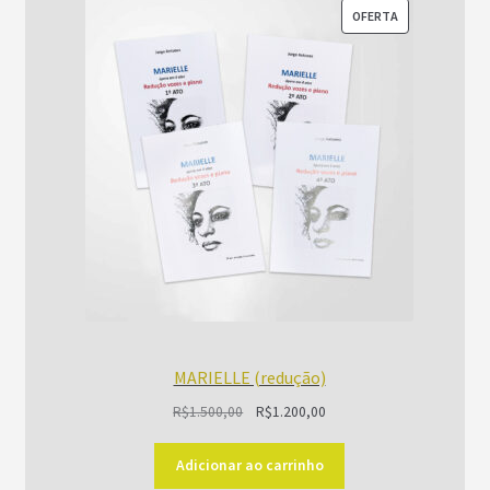
PRODUTO
OFERTA
EM
PROMOÇÃO
MARIELLE (redução)
O
O
R$
1.500,00
R$
1.200,00
preço
preço
original
atual
Adicionar ao carrinho