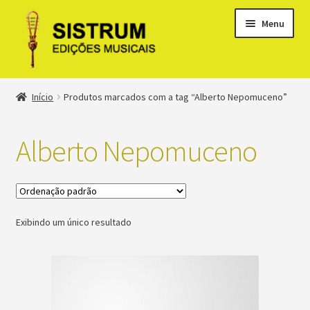
Menu
Expandi
Loja
Início
Produtos marcados com a tag “Alberto Nepomuceno”
menu
descen
Expandi
Clássicos
menu
Alberto Nepomuceno
descen
Métodos
Expandi
Minha conta
menu
Exibindo um único resultado
descen
Suporte