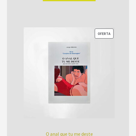
era:
é:
R$52,00.
R$42,00.
PRODUTO
OFERTA
EM
PROMOÇÃO
O anal que tu me deste