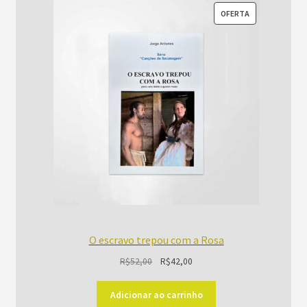
PRODUTO
OFERTA
EM
PROMOÇÃO
O escravo trepou com a Rosa
O
O
R$
52,00
R$
42,00
preço
preço
original
atual
Adicionar ao carrinho