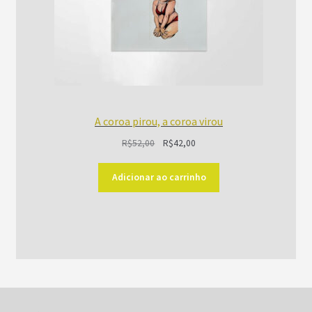
A coroa pirou, a coroa virou
O
O
R$
52,00
R$
42,00
preço
preço
original
atual
Adicionar ao carrinho
era:
é:
R$52,00.
R$42,00.