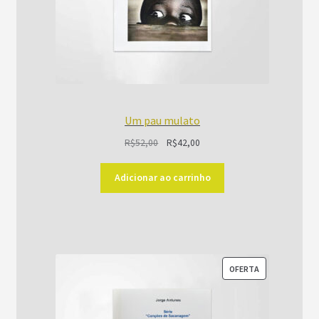
Um pau mulato
O
O
R$
52,00
R$
42,00
preço
preço
original
atual
Adicionar ao carrinho
era:
é:
R$52,00.
R$42,00.
PRODUTO
OFERTA
EM
PROMOÇÃO