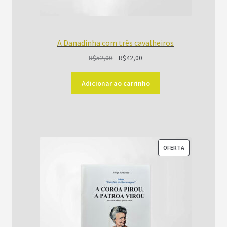
A Danadinha com três cavalheiros
O
O
R$
52,00
R$
42,00
preço
preço
original
atual
Adicionar ao carrinho
era:
é:
R$52,00.
R$42,00.
PRODUTO
OFERTA
EM
PROMOÇÃO