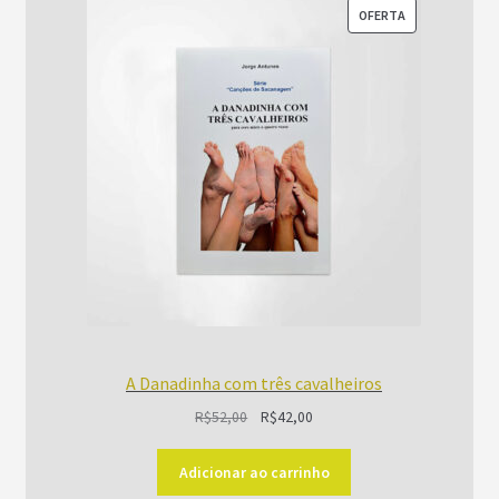
PRODUTO
OFERTA
EM
PROMOÇÃO
A Danadinha com três cavalheiros
O
O
R$
52,00
R$
42,00
preço
preço
original
atual
Adicionar ao carrinho