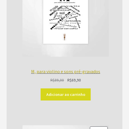
M, para violino e sons pré-gravados
O
O
R$
89,00
R$
69,90
preço
preço
original
atual
Adicionar ao carrinho
era:
é:
R$89,00.
R$69,90.