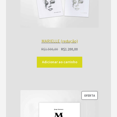
MARIELLE (redução)
O
O
R$
1.500,00
R$
1.200,00
preço
preço
original
atual
Adicionar ao carrinho
era:
é:
R$1.500,00.
R$1.200,00.
PRODUTO
OFERTA
EM
PROMOÇÃO