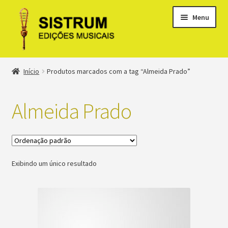
Menu
Expandi
Loja
Início
Produtos marcados com a tag “Almeida Prado”
menu
descen
Expandi
Clássicos
menu
Almeida Prado
descen
Métodos
Expandi
Minha conta
menu
Exibindo um único resultado
descen
Suporte