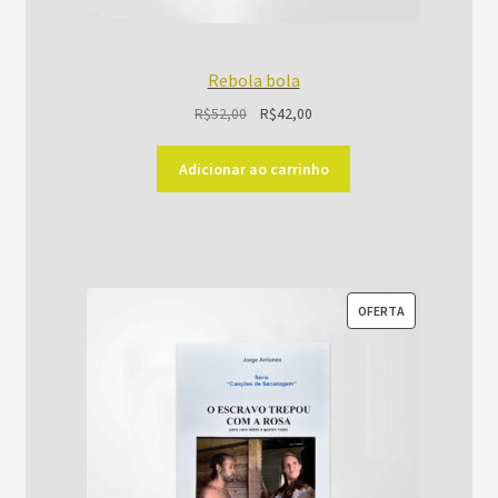
Rebola bola
O
O
R$
52,00
R$
42,00
preço
preço
original
atual
Adicionar ao carrinho
era:
é:
R$52,00.
R$42,00.
PRODUTO
OFERTA
EM
PROMOÇÃO