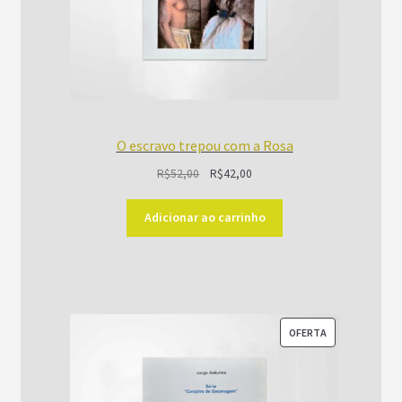
O escravo trepou com a Rosa
O
O
R$
52,00
R$
42,00
preço
preço
original
atual
Adicionar ao carrinho
era:
é:
R$52,00.
R$42,00.
PRODUTO
OFERTA
EM
PROMOÇÃO