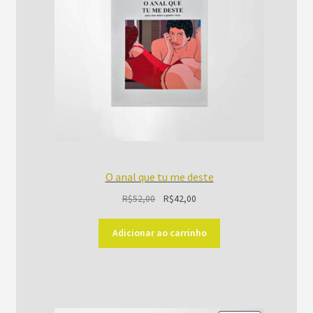
O anal que tu me deste
O
O
R$
52,00
R$
42,00
preço
preço
original
atual
Adicionar ao carrinho
era:
é:
R$52,00.
R$42,00.