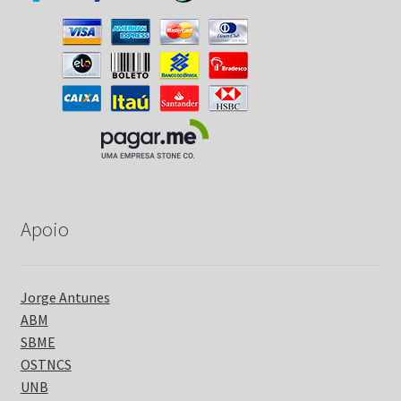
Apoio
Jorge Antunes
ABM
SBME
OSTNCS
UNB