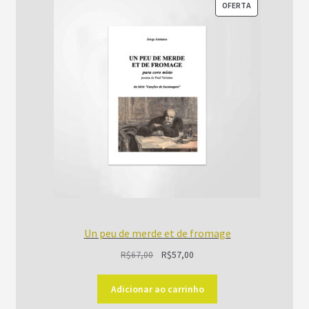
PRODUTO
OFERTA
EM
PROMOÇÃO
Un peu de merde et de fromage
O
O
R$
67,00
R$
57,00
preço
preço
original
atual
Adicionar ao carrinho
era:
é: