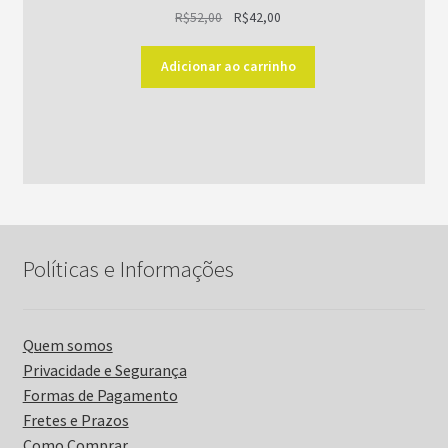
O
O
R$
52,00
R$
42,00
preço
preço
original
atual
Adicionar ao carrinho
era:
é:
R$52,00.
R$42,00.
Políticas e Informações
Quem somos
Privacidade e Segurança
Formas de Pagamento
Fretes e Prazos
Como Comprar