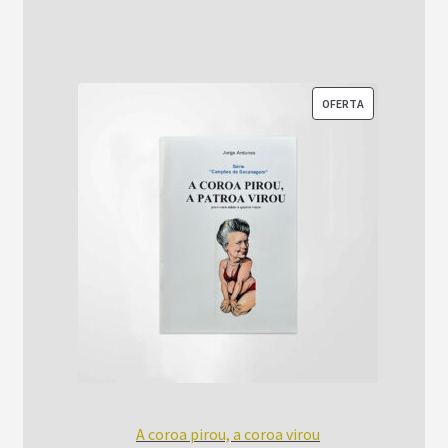
era:
é:
R$52,00.
R$42,00.
PRODUTO
OFERTA
EM
PROMOÇÃO
A coroa pirou, a coroa virou