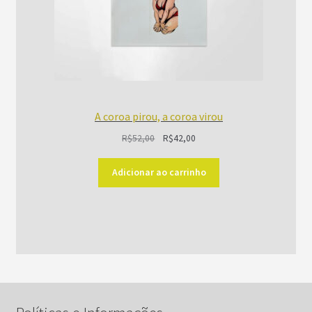
A coroa pirou, a coroa virou
O
O
R$
52,00
R$
42,00
preço
preço
original
atual
Adicionar ao carrinho
era:
é:
R$52,00.
R$42,00.