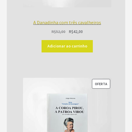
A Danadinha com três cavalheiros
O
O
R$
52,00
R$
42,00
preço
preço
original
atual
Adicionar ao carrinho
era:
é:
R$52,00.
R$42,00.
PRODUTO
OFERTA
EM
PROMOÇÃO