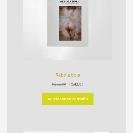
Rebola bola
O
O
R$
52,00
R$
42,00
preço
preço
original
atual
Adicionar ao carrinho
era:
é:
R$52,00.
R$42,00.