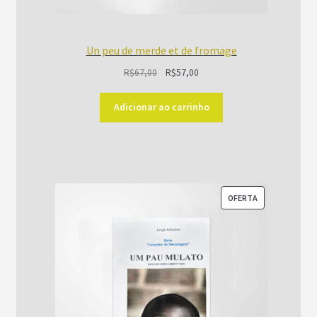
Un peu de merde et de fromage
O
O
R$
67,00
R$
57,00
preço
preço
original
atual
Adicionar ao carrinho
era:
é:
R$67,00.
R$57,00.
PRODUTO
OFERTA
EM
PROMOÇÃO