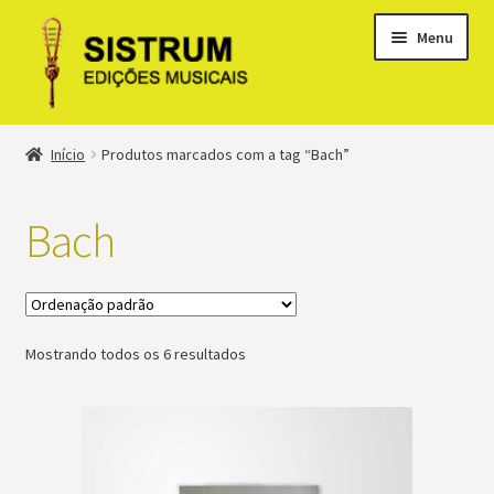
Menu
Expandi
Loja
Início
Produtos marcados com a tag “Bach”
menu
descen
Expandi
Clássicos
menu
Bach
descen
Métodos
Expandi
Minha conta
menu
Mostrando todos os 6 resultados
descen
Suporte