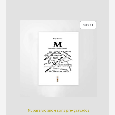
R$1.500,00.
R$1.200,00.
PRODUTO
OFERTA
EM
PROMOÇÃO
M, para violino e sons pré-gravados