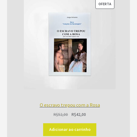
PRODUTO
OFERTA
EM
PROMOÇÃO
O escravo trepou com a Rosa
O
O
R$
52,00
R$
42,00
preço
preço
original
atual
Adicionar ao carrinho