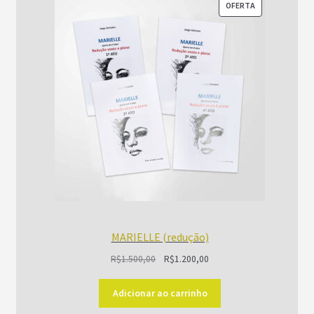
PRODUTO
OFERTA
EM
PROMOÇÃO
MARIELLE (redução)
O
O
R$
1.500,00
R$
1.200,00
preço
preço
original
atual
Adicionar ao carrinho
era:
é: