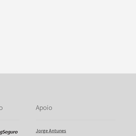
o
Apoio
Jorge Antunes