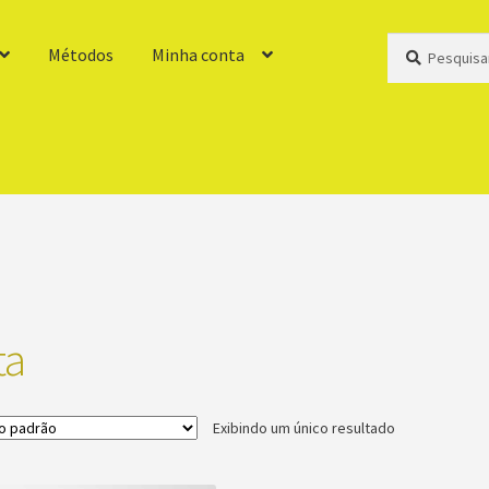
Pesquisar
Pesquisar
Métodos
Minha conta
por:
ta
Exibindo um único resultado