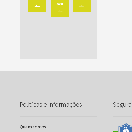
carri
nho
nho
nho
Políticas e Informações
Segura
Quem somos