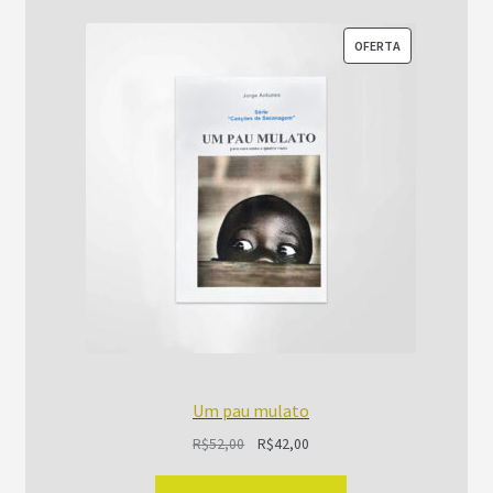
PRODUTO
OFERTA
EM
PROMOÇÃO
Um pau mulato
O
O
R$
52,00
R$
42,00
preço
preço