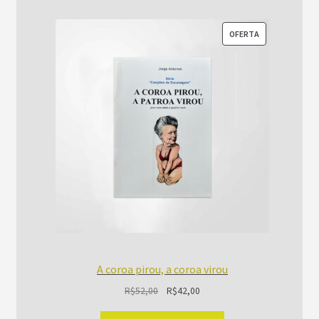
PRODUTO
OFERTA
EM
PROMOÇÃO
A coroa pirou, a coroa virou
O
O
R$
52,00
R$
42,00
preço
preço