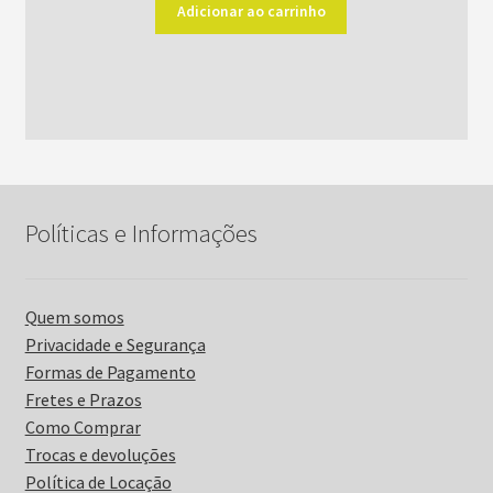
original
atual
Adicionar ao carrinho
era:
é:
R$52,00.
R$42,00.
Políticas e Informações
Quem somos
Privacidade e Segurança
Formas de Pagamento
Fretes e Prazos
Como Comprar
Trocas e devoluções
Política de Locação