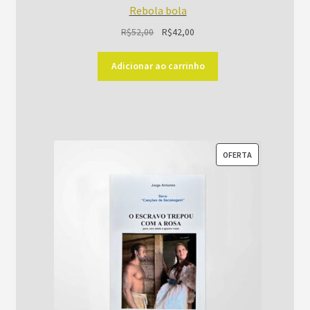
Rebola bola
O
O
R$
52,00
R$
42,00
preço
preço
original
atual
Adicionar ao carrinho
era:
é:
R$52,00.
R$42,00.
PRODUTO
OFERTA
EM
PROMOÇÃO