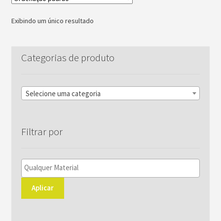
As
opções
Exibindo um único resultado
podem
ser
escolhidas
Categorias de produto
na
página
do
Selecione uma categoria
produto
Filtrar por
Aplicar