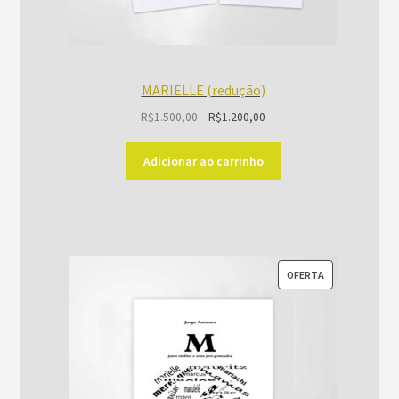
MARIELLE (redução)
O
O
R$
1.500,00
R$
1.200,00
preço
preço
original
atual
Adicionar ao carrinho
era:
é:
R$1.500,00.
R$1.200,00.
PRODUTO
OFERTA
EM
PROMOÇÃO