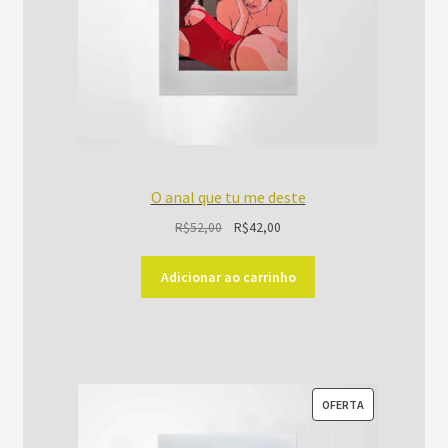
O anal que tu me deste
O
O
R$
52,00
R$
42,00
preço
preço
original
atual
Adicionar ao carrinho
era:
é:
R$52,00.
R$42,00.
PRODUTO
OFERTA
EM