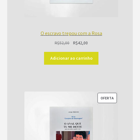
O escravo trepou com a Rosa
O
O
R$
52,00
R$
42,00
preço
preço
original
atual
Adicionar ao carrinho
era:
é:
R$52,00.
R$42,00.
PRODUTO
OFERTA
EM
PROMOÇÃO