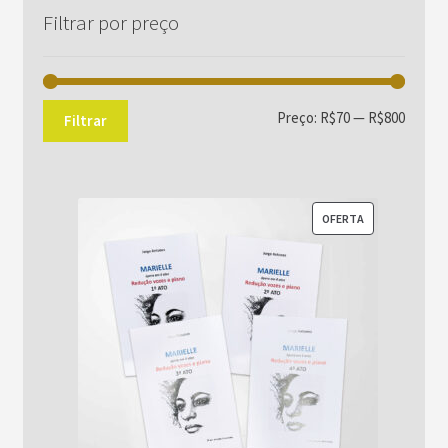
Filtrar por preço
Preço
Preço
Preço:
R$70
—
R$800
Filtrar
mínim
máxim
PRODUTO
OFERTA
EM
PROMOÇÃO