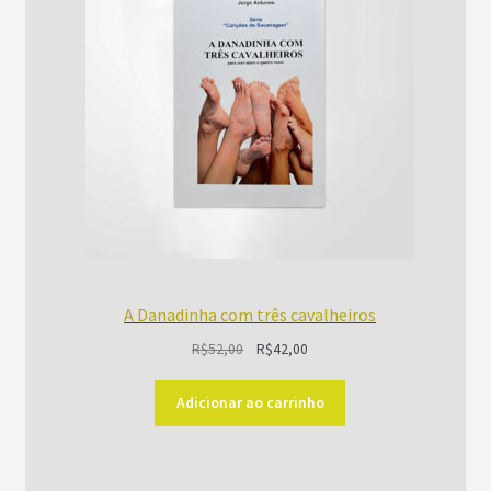
PROMOÇÃO
A Danadinha com três cavalheiros
O
O
R$
52,00
R$
42,00
preço
preço
original
atual
Adicionar ao carrinho
era:
é:
R$52,00.
R$42,00.