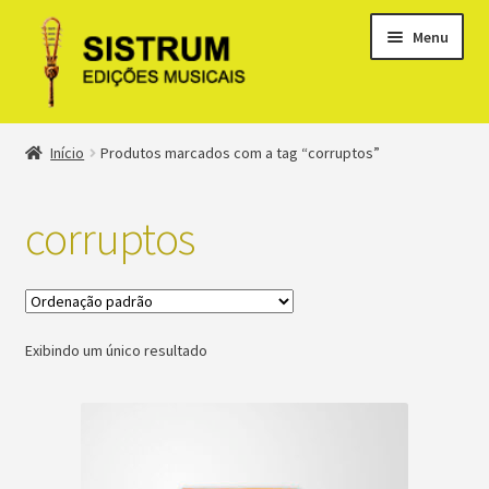
Menu
Expandi
Loja
Início
Produtos marcados com a tag “corruptos”
menu
descen
Expandi
Clássicos
menu
corruptos
descen
Métodos
Expandi
Minha conta
menu
Exibindo um único resultado
descen
Suporte