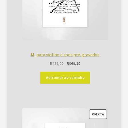
M, para violino e sons pré-gravados
O
O
R$
89,00
R$
69,90
preço
preço
original
atual
Adicionar ao carrinho
era:
é:
R$89,00.
R$69,90.
PRODUTO
OFERTA
EM