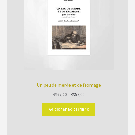
PROMOÇÃO
Un peu de merde et de fromage
O
O
R$
67,00
R$
57,00
preço
preço
original
atual
Adicionar ao carrinho
era:
é:
R$67,00.
R$57,00.