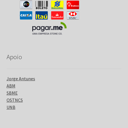
Apoio
Jorge Antunes
ABM
SBME
OSTNCS
UNB