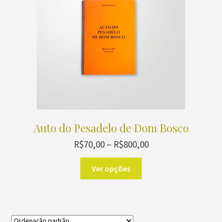
Auto do Pesadelo de Dom Bosco
Faixa
R$
70,00
–
R$
800,00
de
Este
preço:
Ver opções
produto
R$70,00
através
tem
R$800,00
várias
variantes.