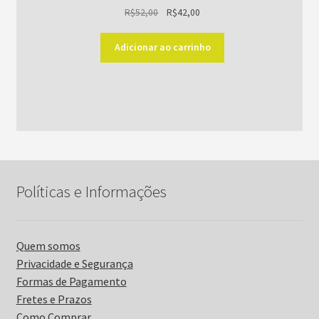
O
O
R$
52,00
R$
42,00
preço
preço
original
atual
Adicionar ao carrinho
era:
é:
R$52,00.
R$42,00.
Políticas e Informações
Quem somos
Privacidade e Segurança
Formas de Pagamento
Fretes e Prazos
Como Comprar