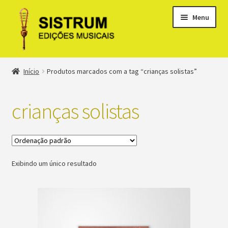
Menu
Expandi
Loja
Início
Produtos marcados com a tag “crianças solistas”
menu
descen
Expandi
Clássicos
menu
crianças solistas
descen
Métodos
Expandi
Minha conta
menu
Exibindo um único resultado
descen
Suporte