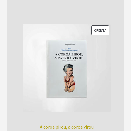
era:
é:
R$52,00.
R$42,00.
PRODUTO
OFERTA
EM
PROMOÇÃO
A coroa pirou, a coroa virou