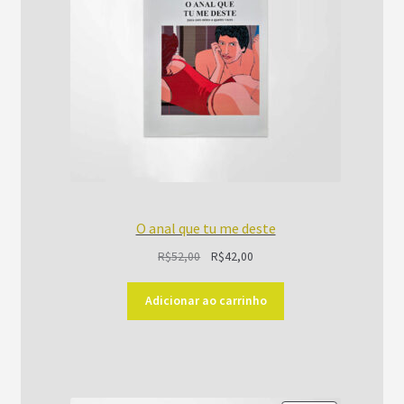
O anal que tu me deste
O
O
R$
52,00
R$
42,00
preço
preço
original
atual
Adicionar ao carrinho
era:
é:
R$52,00.
R$42,00.