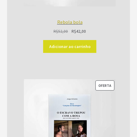
Rebola bola
O
O
R$
52,00
R$
42,00
preço
preço
original
atual
Adicionar ao carrinho
era:
é:
R$52,00.
R$42,00.
PRODUTO
OFERTA
EM
PROMOÇÃO