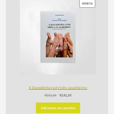
PRODUTO
OFERTA
EM
PROMOÇÃO
A Danadinha com três cavalheiros
O
O
R$
52,00
R$
42,00
preço
preço
original
atual
Adicionar ao carrinho