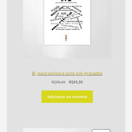
M, para violino e sons pré-gravados
O
O
R$
89,00
R$
69,90
preço
preço
original
atual
Adicionar ao carrinho
era:
é:
R$89,00.
R$69,90.