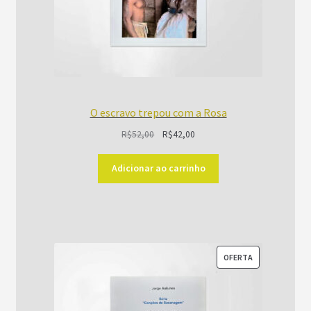
O escravo trepou com a Rosa
O
O
R$
52,00
R$
42,00
preço
preço
original
atual
Adicionar ao carrinho
era:
é:
R$52,00.
R$42,00.
PRODUTO
OFERTA
EM
PROMOÇÃO