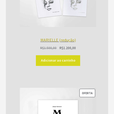
MARIELLE (redução)
O
O
R$
1.500,00
R$
1.200,00
preço
preço
original
atual
Adicionar ao carrinho
era:
é:
R$1.500,00.
R$1.200,00.
PRODUTO
OFERTA
EM
PROMOÇÃO