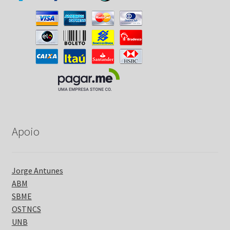
Apoio
Jorge Antunes
ABM
SBME
OSTNCS
UNB