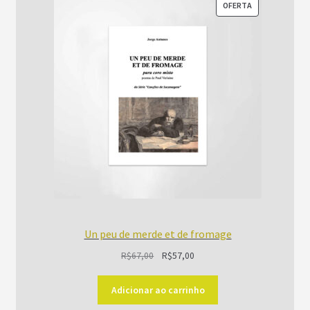
PRODUTO
OFERTA
EM
PROMOÇÃO
Un peu de merde et de fromage
O
O
R$
67,00
R$
57,00
preço
preço
original
atual
Adicionar ao carrinho
era:
é: