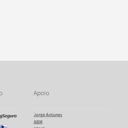
o
Apoio
Jorge Antunes
ABM