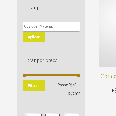
Filtrar por
Aplicar
Filtrar por preço
Conce
Preço
Preço
Preço:
R$40
—
Filtrar
R
mínimo
máximo
R$2.000