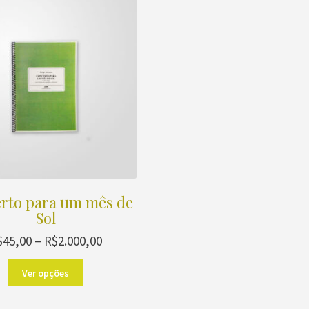
rto para um mês de
Sol
Faixa
$
45,00
–
R$
2.000,00
de
Este
preço:
Ver opções
produto
R$45,00
tem
através