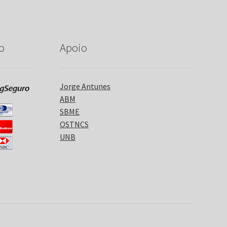
o
Apoio
Jorge Antunes
ABM
SBME
OSTNCS
UNB