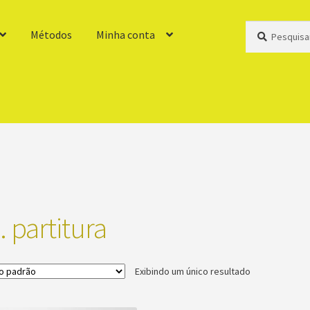
Pesquisar
Pesquisar
Métodos
Minha conta
por:
 partitura
Exibindo um único resultado