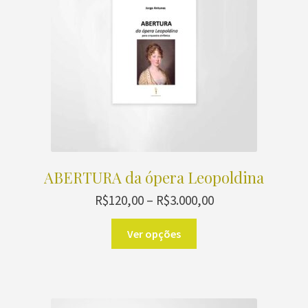
ABERTURA da ópera Leopoldina
Faixa
R$
120,00
–
R$
3.000,00
de
Este
preço:
Ver opções
produto
R$120,00
através
tem
R$3.000,00
várias
variantes.