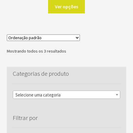
Este
preço:
Ver opções
produto
R$500,00
através
tem
R$23.000,00
várias
variantes.
As
opções
Mostrando todos os 3 resultados
podem
ser
escolhidas
Categorias de produto
na
página
do
Selecione uma categoria
produto
Filtrar por