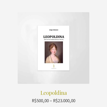
Leopoldina
Faixa
R$
500,00
–
R$
23.000,00
de