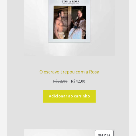
O escravo trepou com a Rosa
O
O
R$
52,00
R$
42,00
preço
preço
original
atual
Adicionar ao carrinho
era:
é:
R$52,00.
R$42,00.
PRODUTO
OFERTA