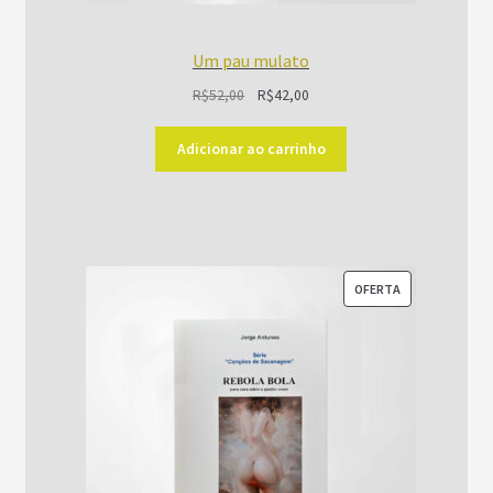
Um pau mulato
O
O
R$
52,00
R$
42,00
preço
preço
original
atual
Adicionar ao carrinho
era:
é:
R$52,00.
R$42,00.
PRODUTO
OFERTA
EM
PROMOÇÃO