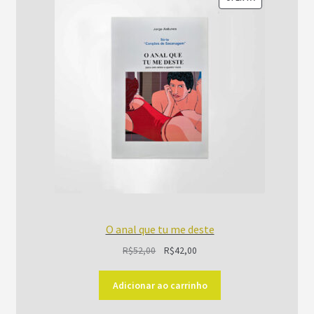
EM
PROMOÇÃO
O anal que tu me deste
O
O
R$
52,00
R$
42,00
preço
preço
original
atual
Adicionar ao carrinho
era:
é: