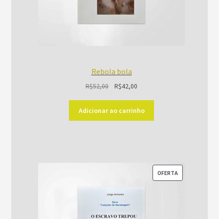
Rebola bola
O
O
R$
52,00
R$
42,00
preço
preço
original
atual
Adicionar ao carrinho
era:
é:
R$52,00.
R$42,00.
PRODUTO
OFERTA
EM
PROMOÇÃO