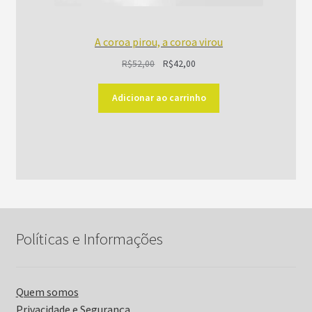
A coroa pirou, a coroa virou
O
O
R$
52,00
R$
42,00
preço
preço
original
atual
Adicionar ao carrinho
era:
é:
R$52,00.
R$42,00.
Políticas e Informações
Quem somos
Privacidade e Segurança