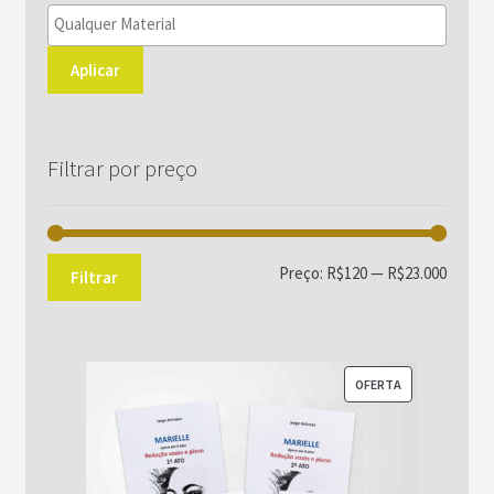
Aplicar
Filtrar por preço
Preço
Preço
Preço:
R$120
—
R$23.000
Filtrar
mínim
máxim
PRODUTO
OFERTA
EM
PROMOÇÃO