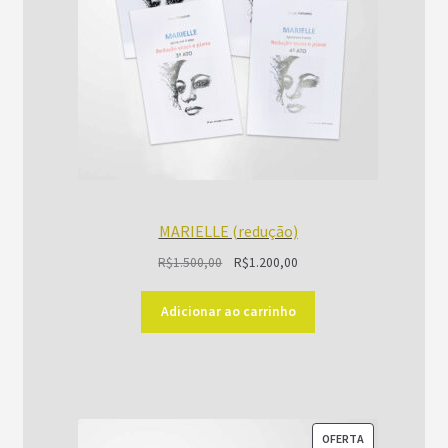
MARIELLE (redução)
O
O
R$
1.500,00
R$
1.200,00
preço
preço
original
atual
Adicionar ao carrinho
era:
é:
R$1.500,00.
R$1.200,00.
PRODUTO
OFERTA