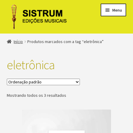
Menu
Expandi
Loja
Início
Produtos marcados com a tag “eletrônica”
menu
descen
Expandi
Clássicos
menu
eletrônica
descen
Métodos
Expandi
Minha conta
menu
Mostrando todos os 3 resultados
descen
Suporte