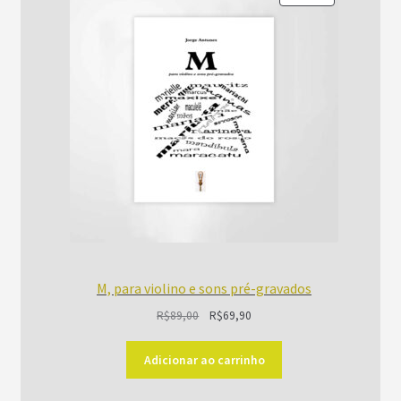
EM
PROMOÇÃO
M, para violino e sons pré-gravados
O
O
R$
89,00
R$
69,90
preço
preço
original
atual
Adicionar ao carrinho
era:
é: