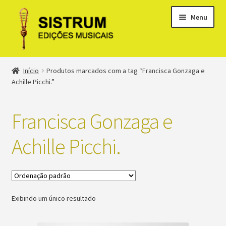
Menu
Expandi
Loja
Início
Produtos marcados com a tag “Francisca Gonzaga e
menu
Achille Picchi.”
descen
Expandi
Clássicos
menu
Francisca Gonzaga e
descen
Métodos
Achille Picchi.
Expandi
Minha conta
menu
descen
Suporte
Exibindo um único resultado