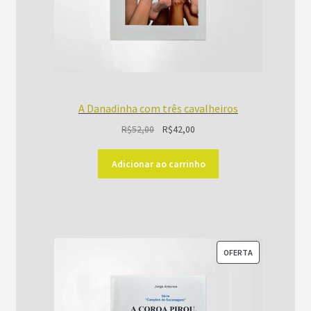
A Danadinha com três cavalheiros
O
O
R$
52,00
R$
42,00
preço
preço
original
atual
Adicionar ao carrinho
era:
é:
R$52,00.
R$42,00.
PRODUTO
OFERTA
EM
PROMOÇÃO