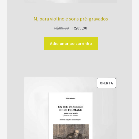
M, para violino e sons pré-gravados
O
O
R$
89,00
R$
69,90
preço
preço
original
atual
Adicionar ao carrinho
era:
é:
R$89,00.
R$69,90.
PRODUTO
OFERTA
EM
PROMOÇÃO