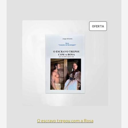
R$52,00.
R$42,00.
PRODUTO
OFERTA
EM
PROMOÇÃO
O escravo trepou com a Rosa