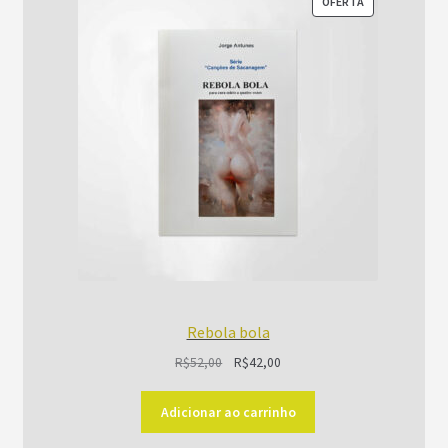
PRODUTO
OFERTA
EM
PROMOÇÃO
Rebola bola
O
O
R$
52,00
R$
42,00
preço
preço
original
atual
Adicionar ao carrinho
era:
é: