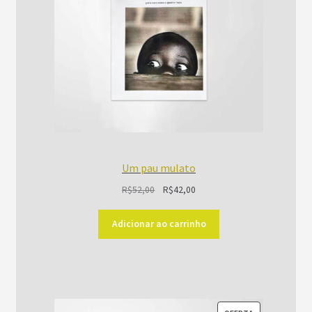
Um pau mulato
O
O
R$
52,00
R$
42,00
preço
preço
original
atual
Adicionar ao carrinho
era:
é:
R$52,00.
R$42,00.