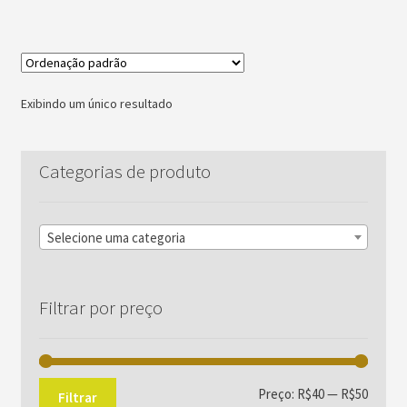
Exibindo um único resultado
Categorias de produto
Selecione uma categoria
Filtrar por preço
Preço
Preço
Preço:
R$40
—
R$50
Filtrar