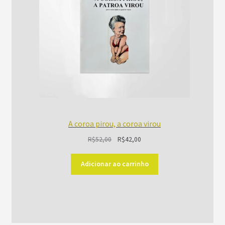
A coroa pirou, a coroa virou
O
O
R$
52,00
R$
42,00
preço
preço
original
atual
Adicionar ao carrinho
era:
é:
R$52,00.
R$42,00.