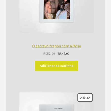
O escravo trepou com a Rosa
O
O
R$
52,00
R$
42,00
preço
preço
original
atual
Adicionar ao carrinho
era:
é:
R$52,00.
R$42,00.
PRODUTO
OFERTA
EM
PROMOÇÃO