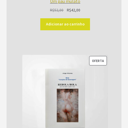
Um pau mulato
O
O
R$
52,00
R$
42,00
preço
preço
original
atual
Adicionar ao carrinho
era:
é:
R$52,00.
R$42,00.
PRODUTO
OFERTA
EM
PROMOÇÃO