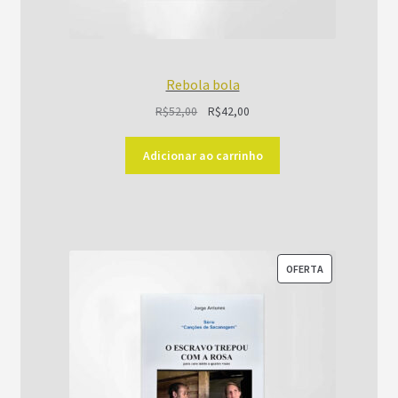
Rebola bola
O
O
R$
52,00
R$
42,00
preço
preço
original
atual
Adicionar ao carrinho
era:
é:
R$52,00.
R$42,00.
PRODUTO
OFERTA
EM
PROMOÇÃO