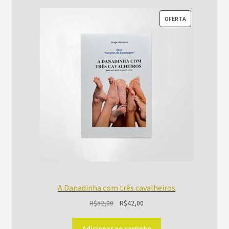
PRODUTO
OFERTA
EM
PROMOÇÃO
A Danadinha com três cavalheiros
O
O
R$
52,00
R$
42,00
preço
preço
original
atual
Adicionar ao carrinho