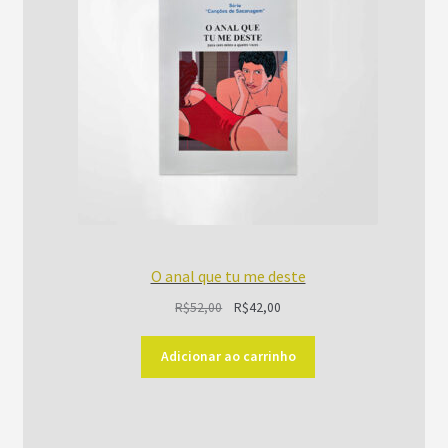
O anal que tu me deste
O
O
R$
52,00
R$
42,00
preço
preço
original
atual
Adicionar ao carrinho
era:
é:
R$52,00.
R$42,00.