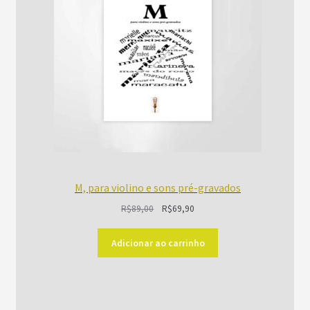
M, para violino e sons pré-gravados
O
O
R$
89,00
R$
69,90
preço
preço
original
atual
Adicionar ao carrinho
era:
é:
R$89,00.
R$69,90.