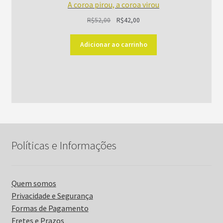
A coroa pirou, a coroa virou
O
O
R$
52,00
R$
42,00
preço
preço
original
atual
Adicionar ao carrinho
era:
é:
R$52,00.
R$42,00.
Políticas e Informações
Quem somos
Privacidade e Segurança
Formas de Pagamento
Fretes e Prazos