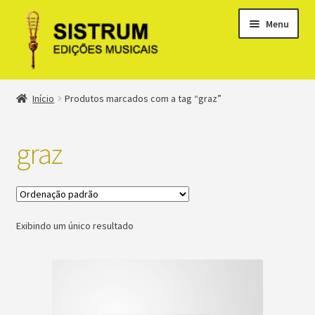
Menu
Expandi
Loja
Início
Produtos marcados com a tag “graz”
menu
descen
Expandi
Clássicos
menu
graz
descen
Métodos
Expandi
Minha conta
menu
Exibindo um único resultado
descen
Suporte