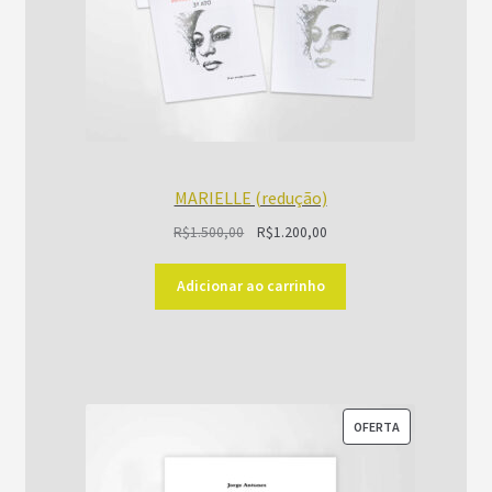
MARIELLE (redução)
O
O
R$
1.500,00
R$
1.200,00
preço
preço
original
atual
Adicionar ao carrinho
era:
é:
R$1.500,00.
R$1.200,00.
PRODUTO
OFERTA
EM
PROMOÇÃO