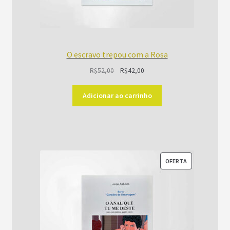
O escravo trepou com a Rosa
O
O
R$
52,00
R$
42,00
preço
preço
original
atual
Adicionar ao carrinho
era:
é:
R$52,00.
R$42,00.
PRODUTO
OFERTA
EM
PROMOÇÃO