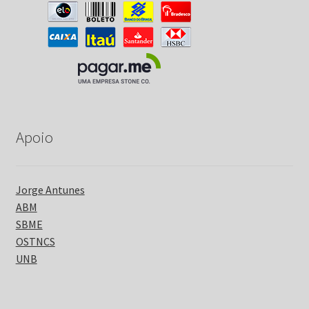
Apoio
Jorge Antunes
ABM
SBME
OSTNCS
UNB