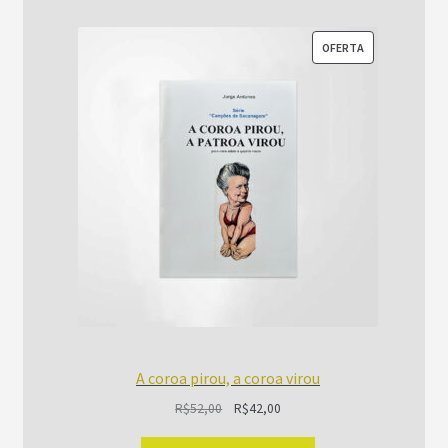
PRODUTO
OFERTA
EM
PROMOÇÃO
A coroa pirou, a coroa virou
O
O
R$
52,00
R$
42,00
preço
preço