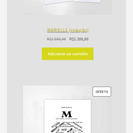
MARIELLE (redução)
O
O
R$
1.500,00
R$
1.200,00
preço
preço
original
atual
Adicionar ao carrinho
era:
é:
R$1.500,00.
R$1.200,00.
PRODUTO
OFERTA
EM
PROMOÇÃO