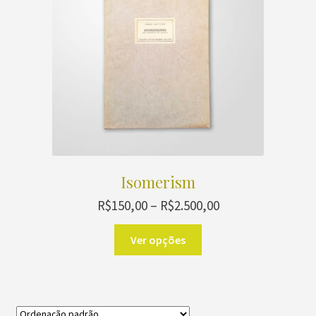
Isomerism
Faixa
R$
150,00
–
R$
2.500,00
de
Este
preço:
Ver opções
produto
R$150,00
através
tem
R$2.500,00
várias
variantes.