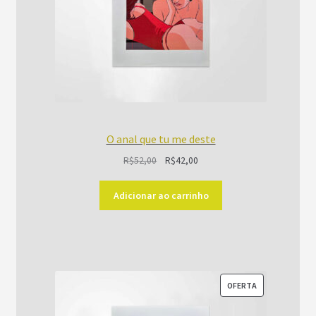
O anal que tu me deste
O
O
R$
52,00
R$
42,00
preço
preço
original
atual
Adicionar ao carrinho
era:
é:
R$52,00.
R$42,00.
PRODUTO
OFERTA
EM