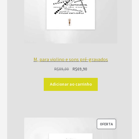
M, para violino e sons pré-gravados
O
O
R$
89,00
R$
69,90
preço
preço
original
atual
Adicionar ao carrinho
era:
é:
R$89,00.
R$69,90.
PRODUTO
OFERTA
EM