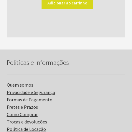
original
atual
Adicionar ao carrinho
era:
é:
R$52,00.
R$42,00.
Políticas e Informações
Quem somos
Privacidade e Segurança
Formas de Pagamento
Fretes e Prazos
Como Comprar
Trocas e devoluções
Política de Locação