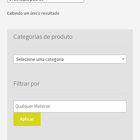
As
opções
Exibindo um único resultado
podem
ser
escolhidas
Categorias de produto
na
página
do
Selecione uma categoria
produto
Filtrar por
Aplicar