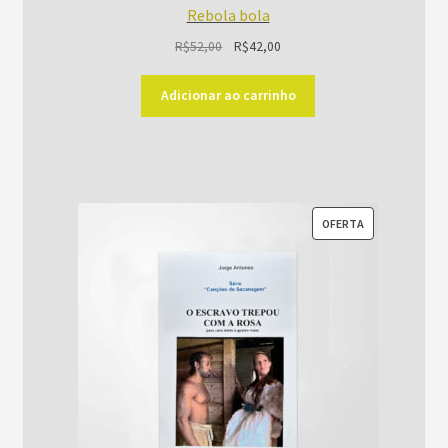
Rebola bola
O
O
R$
52,00
R$
42,00
preço
preço
original
atual
Adicionar ao carrinho
era:
é:
R$52,00.
R$42,00.
PRODUTO
OFERTA
EM
PROMOÇÃO