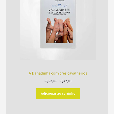
PROMOÇÃO
A Danadinha com três cavalheiros
O
O
R$
52,00
R$
42,00
preço
preço
original
atual
Adicionar ao carrinho
era:
é:
R$52,00.
R$42,00.