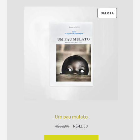
PRODUTO
OFERTA
EM
PROMOÇÃO
Um pau mulato
O
O
R$
52,00
R$
42,00
preço
preço