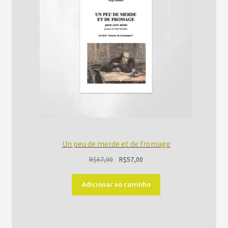
PROMOÇÃO
Un peu de merde et de fromage
O
O
R$
67,00
R$
57,00
preço
preço
original
atual
Adicionar ao carrinho
era:
é:
R$67,00.
R$57,00.