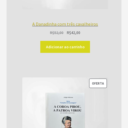
A Danadinha com três cavalheiros
O
O
R$
52,00
R$
42,00
preço
preço
original
atual
Adicionar ao carrinho
era:
é:
R$52,00.
R$42,00.
PRODUTO
OFERTA
EM
PROMOÇÃO