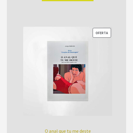
era:
é:
R$52,00.
R$42,00.
PRODUTO
OFERTA
EM
PROMOÇÃO
O anal que tu me deste