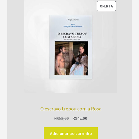
PRODUTO
OFERTA
EM
PROMOÇÃO
O escravo trepou com a Rosa
O
O
R$
52,00
R$
42,00
preço
preço
original
atual
Adicionar ao carrinho