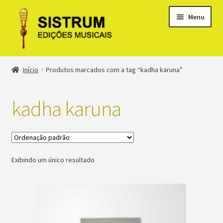
Menu
Expandi
Loja
Início
Produtos marcados com a tag “kadha karuna”
menu
descen
Expandi
Clássicos
menu
kadha karuna
descen
Métodos
Expandi
Minha conta
menu
Exibindo um único resultado
descen
Suporte