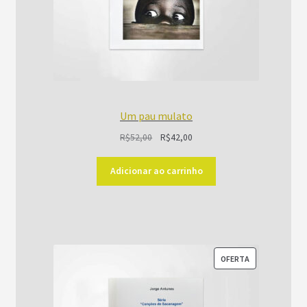
Um pau mulato
O
O
R$
52,00
R$
42,00
preço
preço
original
atual
Adicionar ao carrinho
era:
é:
R$52,00.
R$42,00.
PRODUTO
OFERTA
EM
PROMOÇÃO