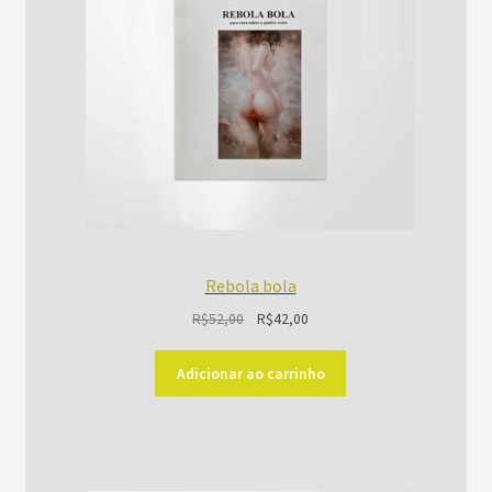
Rebola bola
O
O
R$
52,00
R$
42,00
preço
preço
original
atual
Adicionar ao carrinho
era:
é:
R$52,00.
R$42,00.