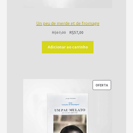
Un peu de merde et de fromage
O
O
R$
67,00
R$
57,00
preço
preço
original
atual
Adicionar ao carrinho
era:
é:
R$67,00.
R$57,00.
PRODUTO
OFERTA
EM
PROMOÇÃO