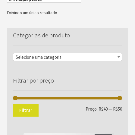
Exibindo um único resultado
Categorias de produto
Selecione uma categoria
Filtrar por preço
Preço
Preço
Preço:
R$40
—
R$50
Filtrar
mínim
máxim