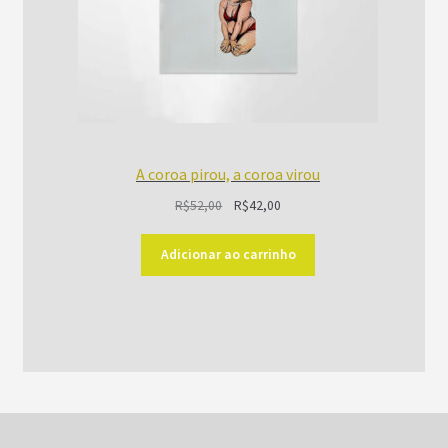
A coroa pirou, a coroa virou
O
O
R$
52,00
R$
42,00
preço
preço
original
atual
Adicionar ao carrinho
era:
é:
R$52,00.
R$42,00.