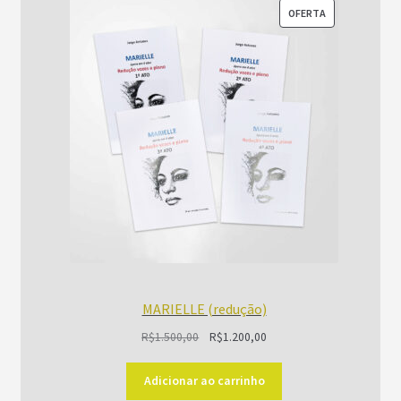
PRODUTO
OFERTA
EM
PROMOÇÃO
MARIELLE (redução)
O
O
R$
1.500,00
R$
1.200,00
preço
preço
original
atual
Adicionar ao carrinho