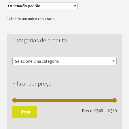
Exibindo um único resultado
Categorias de produto
Selecione uma categoria
Filtrar por preço
Preço
Preço
Preço:
R$40
—
R$50
Filtrar
mínim
máxim