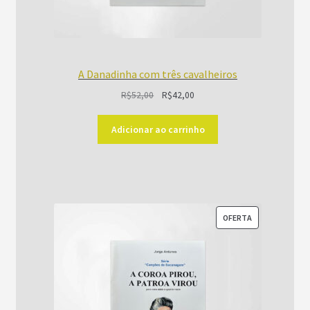
A Danadinha com três cavalheiros
O
O
R$
52,00
R$
42,00
preço
preço
original
atual
Adicionar ao carrinho
era:
é:
R$52,00.
R$42,00.
PRODUTO
OFERTA
EM
PROMOÇÃO