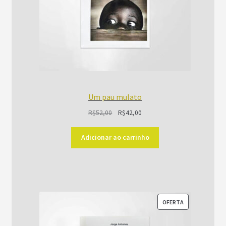
Um pau mulato
O
O
R$
52,00
R$
42,00
preço
preço
original
atual
Adicionar ao carrinho
era:
é:
R$52,00.
R$42,00.
PRODUTO
OFERTA
EM