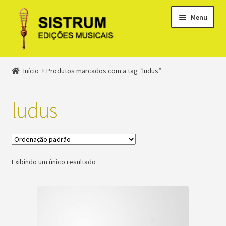
Menu
Expandi
Loja
Início
Produtos marcados com a tag “ludus”
menu
descen
Expandi
Clássicos
menu
ludus
descen
Métodos
Expandi
Minha conta
menu
Exibindo um único resultado
descen
Suporte