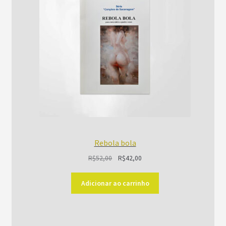
PROMOÇÃO
Rebola bola
O
O
R$
52,00
R$
42,00
preço
preço
original
atual
Adicionar ao carrinho
era:
é:
R$52,00.
R$42,00.