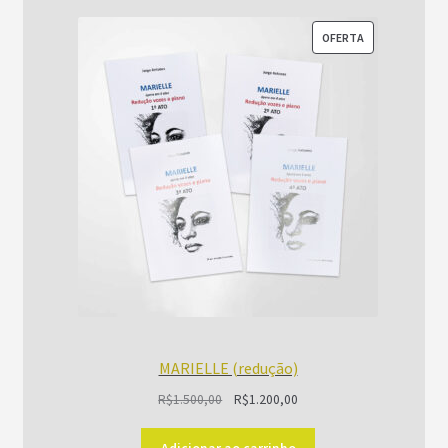
PRODUTO
OFERTA
EM
PROMOÇÃO
MARIELLE (redução)
O
O
R$
1.500,00
R$
1.200,00
preço
preço