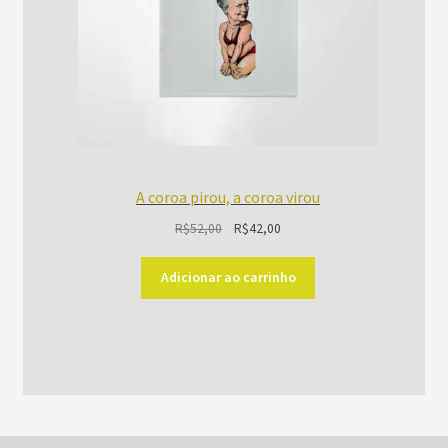
A coroa pirou, a coroa virou
O
O
R$
52,00
R$
42,00
preço
preço
original
atual
Adicionar ao carrinho
era:
é:
R$52,00.
R$42,00.