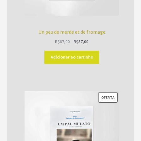
Un peu de merde et de fromage
O
O
R$
67,00
R$
57,00
preço
preço
original
atual
Adicionar ao carrinho
era:
é:
R$67,00.
R$57,00.
PRODUTO
OFERTA
EM
PROMOÇÃO