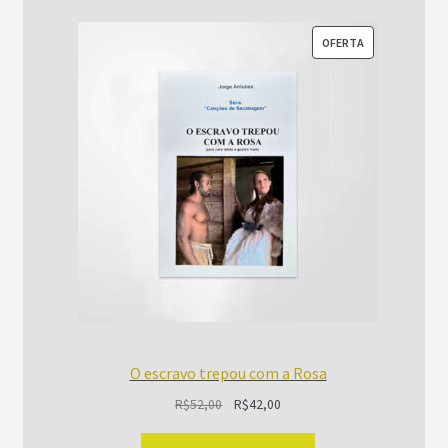
PRODUTO
OFERTA
EM
PROMOÇÃO
O escravo trepou com a Rosa
O
O
R$
52,00
R$
42,00
preço
preço