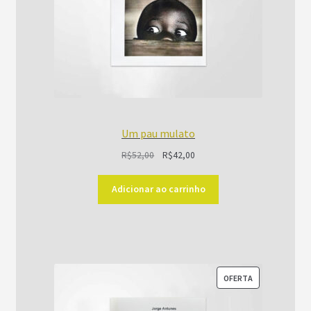
Um pau mulato
O
O
R$
52,00
R$
42,00
preço
preço
original
atual
Adicionar ao carrinho
era:
é:
R$52,00.
R$42,00.
PRODUTO
OFERTA
EM