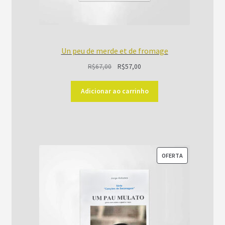
Un peu de merde et de fromage
O
O
R$
67,00
R$
57,00
preço
preço
original
atual
Adicionar ao carrinho
era:
é:
R$67,00.
R$57,00.
PRODUTO
OFERTA
EM
PROMOÇÃO