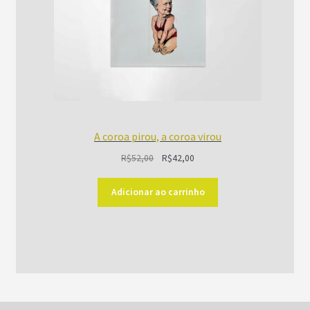
A coroa pirou, a coroa virou
O
O
R$
52,00
R$
42,00
preço
preço
original
atual
Adicionar ao carrinho
era:
é:
R$52,00.
R$42,00.