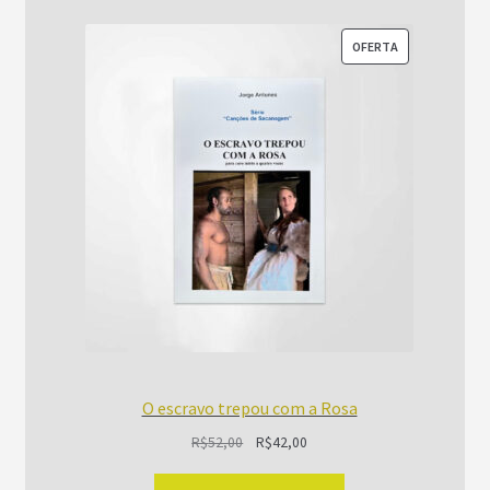
PRODUTO
OFERTA
EM
PROMOÇÃO
O escravo trepou com a Rosa
O
O
R$
52,00
R$
42,00
preço
preço