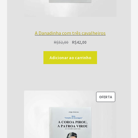
A Danadinha com três cavalheiros
O
O
R$
52,00
R$
42,00
preço
preço
original
atual
Adicionar ao carrinho
era:
é:
R$52,00.
R$42,00.
PRODUTO
OFERTA
EM
PROMOÇÃO