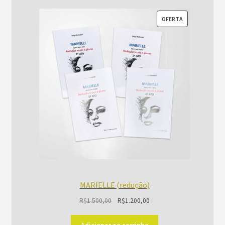
PRODUTO
OFERTA
EM
PROMOÇÃO
MARIELLE (redução)
O
O
R$
1.500,00
R$
1.200,00
preço
preço