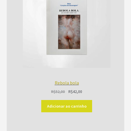
PROMOÇÃO
Rebola bola
O
O
R$
52,00
R$
42,00
preço
preço
original
atual
Adicionar ao carrinho
era:
é:
R$52,00.
R$42,00.