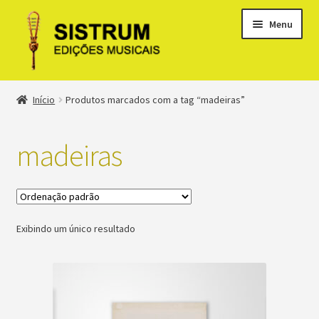
Menu
Expandi
Loja
Início
Produtos marcados com a tag “madeiras”
menu
descen
Expandi
Clássicos
menu
madeiras
descen
Métodos
Expandi
Minha conta
menu
Exibindo um único resultado
descen
Suporte