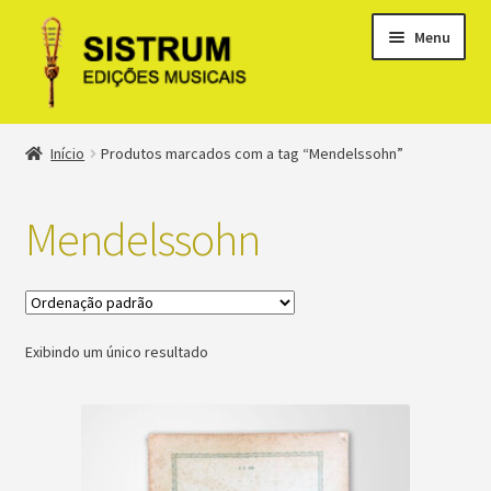
Menu
Expandi
Loja
Início
Produtos marcados com a tag “Mendelssohn”
menu
descen
Expandi
Clássicos
menu
Mendelssohn
descen
Métodos
Expandi
Minha conta
menu
Exibindo um único resultado
descen
Suporte