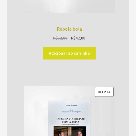
Rebola bola
O
O
R$
52,00
R$
42,00
preço
preço
original
atual
Adicionar ao carrinho
era:
é:
R$52,00.
R$42,00.
PRODUTO
OFERTA
EM
PROMOÇÃO