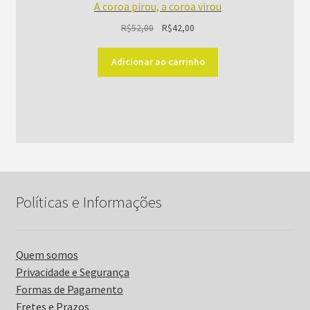
A coroa pirou, a coroa virou
O
O
R$
52,00
R$
42,00
preço
preço
original
atual
Adicionar ao carrinho
era:
é:
R$52,00.
R$42,00.
Políticas e Informações
Quem somos
Privacidade e Segurança
Formas de Pagamento
Fretes e Prazos