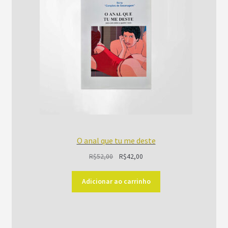
O anal que tu me deste
O
O
R$
52,00
R$
42,00
preço
preço
original
atual
Adicionar ao carrinho
era:
é:
R$52,00.
R$42,00.