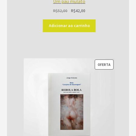
Um pau mulato
O
O
R$
52,00
R$
42,00
preço
preço
original
atual
Adicionar ao carrinho
era:
é:
R$52,00.
R$42,00.
PRODUTO
OFERTA
EM
PROMOÇÃO