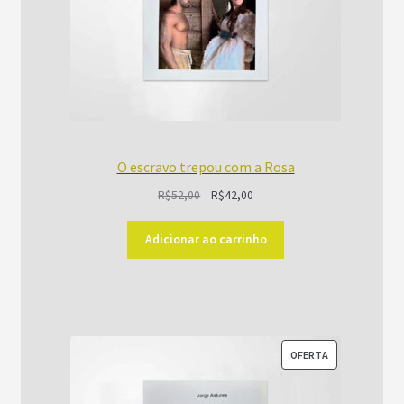
O escravo trepou com a Rosa
O
O
R$
52,00
R$
42,00
preço
preço
original
atual
Adicionar ao carrinho
era:
é:
R$52,00.
R$42,00.
PRODUTO
OFERTA
EM
PROMOÇÃO