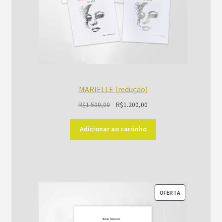
MARIELLE (redução)
O
O
R$
1.500,00
R$
1.200,00
preço
preço
original
atual
Adicionar ao carrinho
era:
é:
R$1.500,00.
R$1.200,00.
PRODUTO
OFERTA
EM
PROMOÇÃO