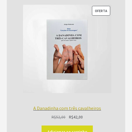
PRODUTO
OFERTA
EM
PROMOÇÃO
A Danadinha com três cavalheiros
O
O
R$
52,00
R$
42,00
preço
preço
original
atual
Adicionar ao carrinho