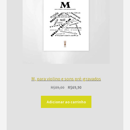
M, para violino e sons pré-gravados
O
O
R$
89,00
R$
69,90
preço
preço
original
atual
Adicionar ao carrinho
era:
é:
R$89,00.
R$69,90.