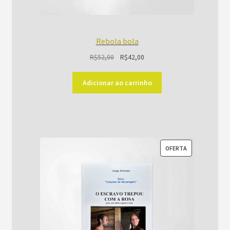
Rebola bola
O
O
R$
52,00
R$
42,00
preço
preço
original
atual
Adicionar ao carrinho
era:
é:
R$52,00.
R$42,00.
PRODUTO
OFERTA
EM
PROMOÇÃO