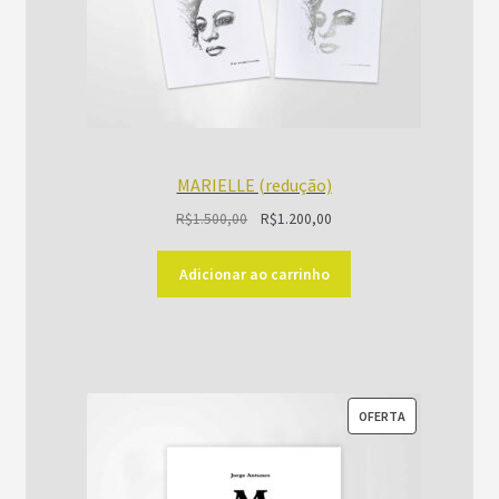
MARIELLE (redução)
O
O
R$
1.500,00
R$
1.200,00
preço
preço
original
atual
Adicionar ao carrinho
era:
é:
R$1.500,00.
R$1.200,00.
PRODUTO
OFERTA
EM
PROMOÇÃO