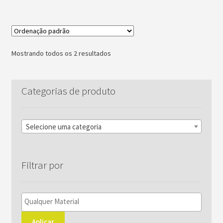
R$8.000,00
várias
variantes.
As
opções
Mostrando todos os 2 resultados
podem
ser
escolhidas
Categorias de produto
na
página
do
Selecione uma categoria
produto
Filtrar por
Aplicar