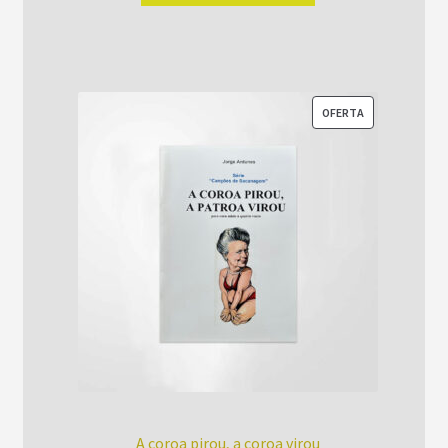
era:
é:
R$52,00.
R$42,00.
PRODUTO
OFERTA
EM
PROMOÇÃO
A coroa pirou, a coroa virou