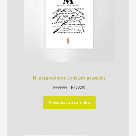
M, para violino e sons pré-gravados
O
O
R$
89,00
R$
69,90
preço
preço
original
atual
Adicionar ao carrinho
era:
é:
R$89,00.
R$69,90.