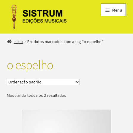
Menu
Expandi
Loja
Início
Produtos marcados com a tag “o espelho”
menu
descen
Expandi
Clássicos
menu
o espelho
descen
Métodos
Expandi
Minha conta
menu
Mostrando todos os 2 resultados
descen
Suporte