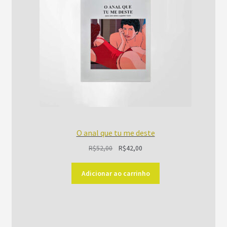
O anal que tu me deste
O
O
R$
52,00
R$
42,00
preço
preço
original
atual
Adicionar ao carrinho
era:
é:
R$52,00.
R$42,00.