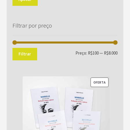
Filtrar por preço
Preço
Preço
Preço:
R$100
—
R$8.000
Filtrar
mínim
máxim
PRODUTO
OFERTA
EM
PROMOÇÃO