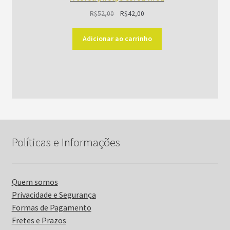
O
O
R$
52,00
R$
42,00
preço
preço
original
atual
Adicionar ao carrinho
era:
é:
R$52,00.
R$42,00.
Políticas e Informações
Quem somos
Privacidade e Segurança
Formas de Pagamento
Fretes e Prazos