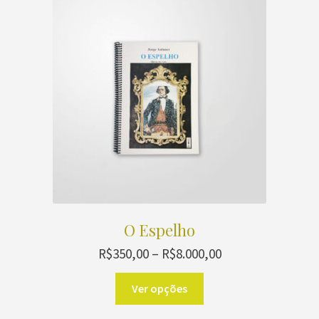
O Espelho
Faixa
R$
350,00
–
R$
8.000,00
de
Este
preço:
Ver opções
produto
R$350,00
através
tem