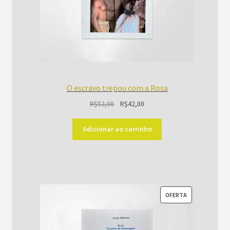
O escravo trepou com a Rosa
O
O
R$
52,00
R$
42,00
preço
preço
original
atual
Adicionar ao carrinho
era:
é:
R$52,00.
R$42,00.
PRODUTO
OFERTA
EM
PROMOÇÃO