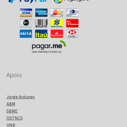
Apoio
Jorge Antunes
ABM
SBME
OSTNCS
UNB