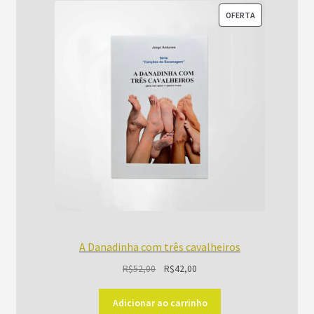
PRODUTO
OFERTA
EM
PROMOÇÃO
A Danadinha com três cavalheiros
O
O
R$
52,00
R$
42,00
preço
preço
original
atual
Adicionar ao carrinho