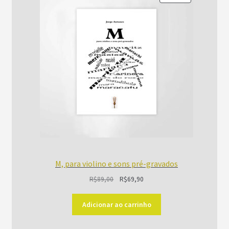
EM
PROMOÇÃO
M, para violino e sons pré-gravados
O
O
R$
89,00
R$
69,90
preço
preço
original
atual
Adicionar ao carrinho
era:
é: