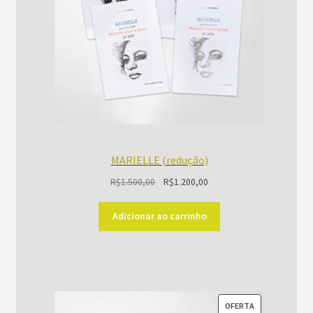
MARIELLE (redução)
O
O
R$
1.500,00
R$
1.200,00
preço
preço
original
atual
Adicionar ao carrinho
era:
é:
R$1.500,00.
R$1.200,00.
PRODUTO
OFERTA