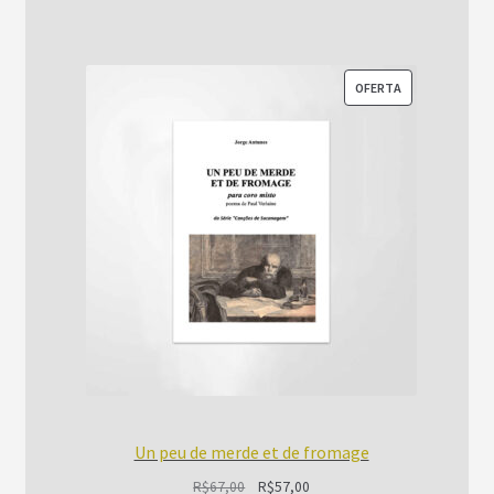
R$89,00.
R$69,90.
PRODUTO
OFERTA
EM
PROMOÇÃO
Un peu de merde et de fromage
O
O
R$
67,00
R$
57,00