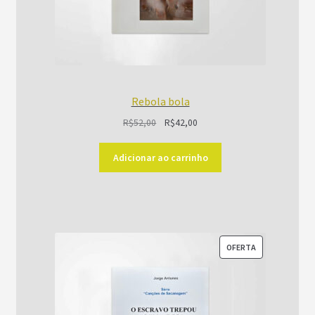
Rebola bola
O
O
R$
52,00
R$
42,00
preço
preço
original
atual
Adicionar ao carrinho
era:
é:
R$52,00.
R$42,00.
PRODUTO
OFERTA
EM
PROMOÇÃO