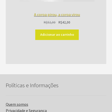
A coroa pirou, a coroa virou
O
O
R$
52,00
R$
42,00
preço
preço
original
atual
Adicionar ao carrinho
era:
é:
R$52,00.
R$42,00.
Políticas e Informações
Quem somos
Privacidade e Segurança