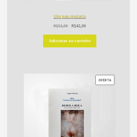
Um pau mulato
O
O
R$
52,00
R$
42,00
preço
preço
original
atual
Adicionar ao carrinho
era:
é:
R$52,00.
R$42,00.
PRODUTO
OFERTA
EM
PROMOÇÃO