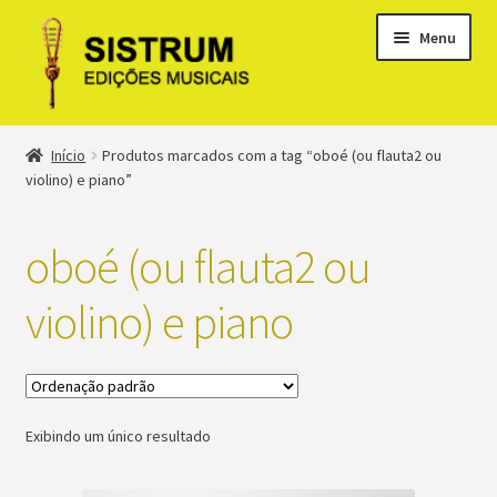
Menu
Expandi
Loja
Início
Produtos marcados com a tag “oboé (ou flauta2 ou
menu
violino) e piano”
descen
Expandi
Clássicos
menu
oboé (ou flauta2 ou
descen
Métodos
violino) e piano
Expandi
Minha conta
menu
descen
Suporte
Exibindo um único resultado