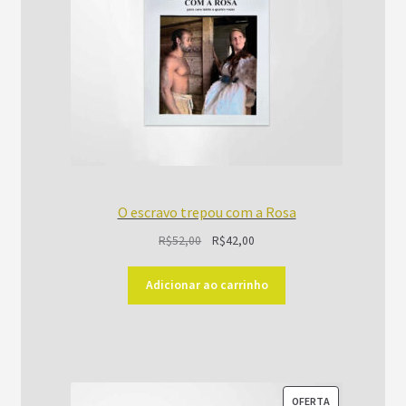
O escravo trepou com a Rosa
O
O
R$
52,00
R$
42,00
preço
preço
original
atual
Adicionar ao carrinho
era:
é:
R$52,00.
R$42,00.
PRODUTO
OFERTA