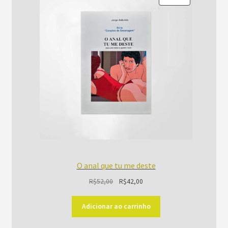
EM
PROMOÇÃO
O anal que tu me deste
O
O
R$
52,00
R$
42,00
preço
preço
original
atual
Adicionar ao carrinho
era:
é: