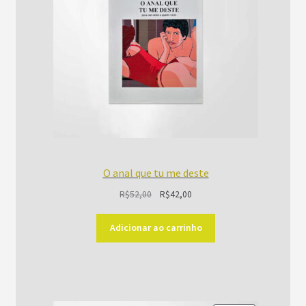
O anal que tu me deste
O
O
R$
52,00
R$
42,00
preço
preço
original
atual
Adicionar ao carrinho
era:
é:
R$52,00.
R$42,00.