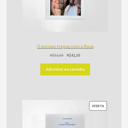
O escravo trepou com a Rosa
O
O
R$
52,00
R$
42,00
preço
preço
original
atual
Adicionar ao carrinho
era:
é:
R$52,00.
R$42,00.
PRODUTO
OFERTA
EM
PROMOÇÃO