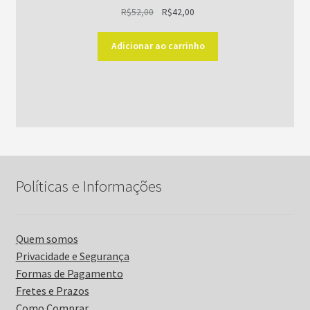
O
O
R$
52,00
R$
42,00
preço
preço
original
atual
Adicionar ao carrinho
era:
é:
R$52,00.
R$42,00.
Políticas e Informações
Quem somos
Privacidade e Segurança
Formas de Pagamento
Fretes e Prazos
Como Comprar