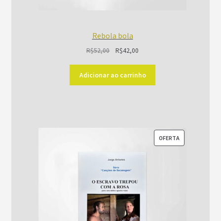
Rebola bola
O
O
R$
52,00
R$
42,00
preço
preço
original
atual
Adicionar ao carrinho
era:
é:
R$52,00.
R$42,00.
PRODUTO
OFERTA
EM
PROMOÇÃO