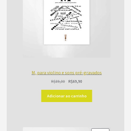
M, para violino e sons pré-gravados
O
O
R$
89,00
R$
69,90
preço
preço
original
atual
Adicionar ao carrinho
era:
é:
R$89,00.
R$69,90.