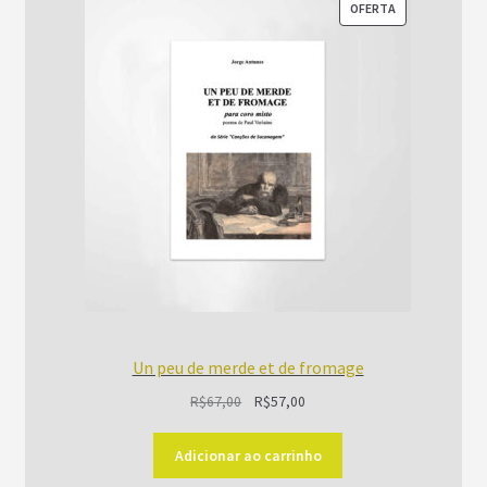
PRODUTO
OFERTA
EM
PROMOÇÃO
Un peu de merde et de fromage
O
O
R$
67,00
R$
57,00
preço
preço
original
atual
Adicionar ao carrinho
era:
é: