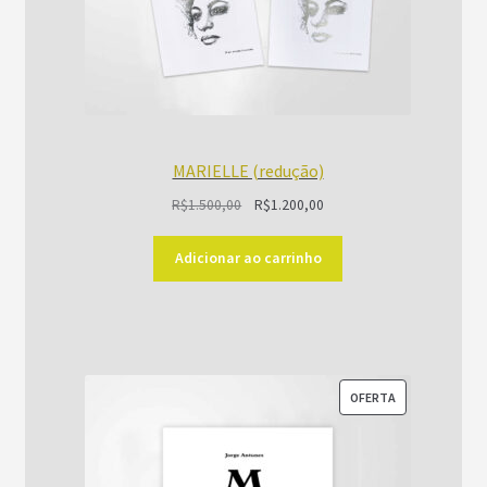
MARIELLE (redução)
O
O
R$
1.500,00
R$
1.200,00
preço
preço
original
atual
Adicionar ao carrinho
era:
é:
R$1.500,00.
R$1.200,00.
PRODUTO
OFERTA
EM
PROMOÇÃO