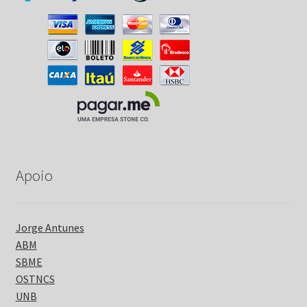
Apoio
Jorge Antunes
ABM
SBME
OSTNCS
UNB