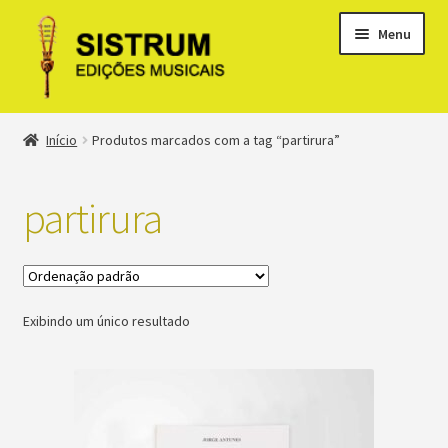
Menu
Expandi
Loja
Início
Produtos marcados com a tag “partirura”
menu
descen
Expandi
Clássicos
menu
partirura
descen
Métodos
Expandi
Minha conta
menu
Exibindo um único resultado
descen
Suporte