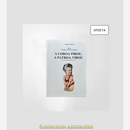
era:
é:
R$52,00.
R$42,00.
PRODUTO
OFERTA
EM
PROMOÇÃO
A coroa pirou, a coroa virou