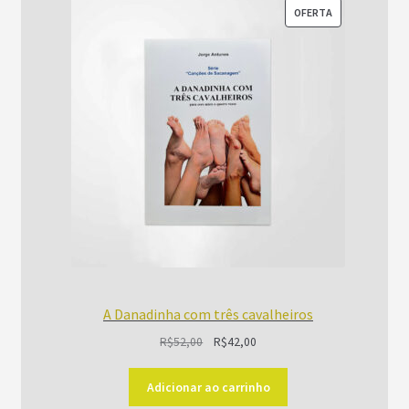
PRODUTO
OFERTA
EM
PROMOÇÃO
A Danadinha com três cavalheiros
O
O
R$
52,00
R$
42,00
preço
preço
original
atual
Adicionar ao carrinho