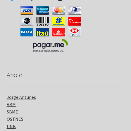
Apoio
Jorge Antunes
ABM
SBME
OSTNCS
UNB