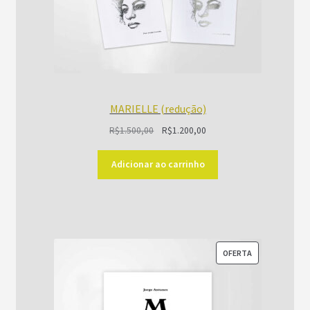
MARIELLE (redução)
O
O
R$
1.500,00
R$
1.200,00
preço
preço
original
atual
Adicionar ao carrinho
era:
é:
R$1.500,00.
R$1.200,00.
PRODUTO
OFERTA
EM
PROMOÇÃO