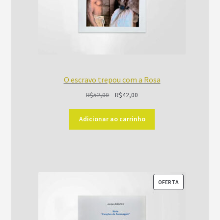
O escravo trepou com a Rosa
O
O
R$
52,00
R$
42,00
preço
preço
original
atual
Adicionar ao carrinho
era:
é:
R$52,00.
R$42,00.
PRODUTO
OFERTA
EM
PROMOÇÃO