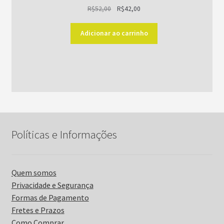
O
O
R$
52,00
R$
42,00
preço
preço
original
atual
Adicionar ao carrinho
era:
é:
R$52,00.
R$42,00.
Políticas e Informações
Quem somos
Privacidade e Segurança
Formas de Pagamento
Fretes e Prazos
Como Comprar