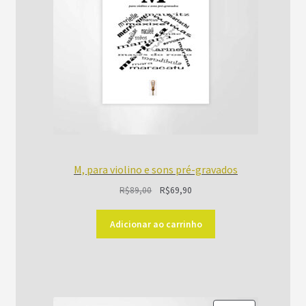
M, para violino e sons pré-gravados
O
O
R$
89,00
R$
69,90
preço
preço
original
atual
Adicionar ao carrinho
era:
é:
R$89,00.
R$69,90.