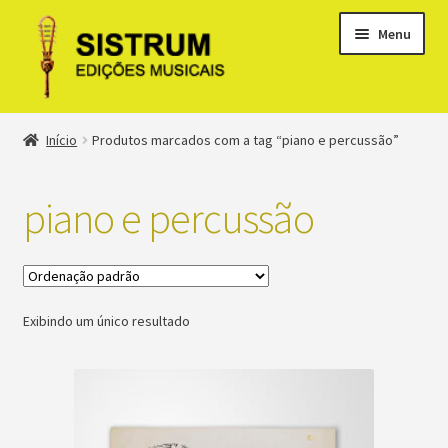
Menu
Expandi
Loja
Início
Produtos marcados com a tag “piano e percussão”
menu
descen
Expandi
Clássicos
menu
piano e percussão
descen
Métodos
Expandi
Minha conta
menu
Exibindo um único resultado
descen
Suporte