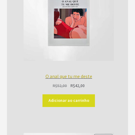
O anal que tu me deste
O
O
R$
52,00
R$
42,00
preço
preço
original
atual
Adicionar ao carrinho
era:
é:
R$52,00.
R$42,00.