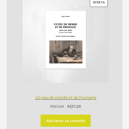
PRODUTO
OFERTA
EM
PROMOÇÃO
Un peu de merde et de fromage
O
O
R$
67,00
R$
57,00
preço
preço
original
atual
Adicionar ao carrinho
era:
é: