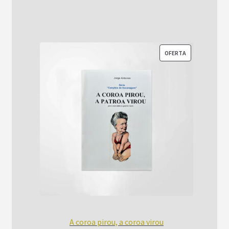
era:
é:
R$52,00.
R$42,00.
PRODUTO
OFERTA
EM
PROMOÇÃO
A coroa pirou, a coroa virou