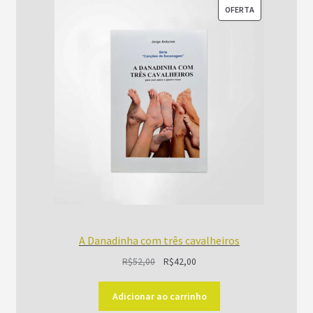
PRODUTO
OFERTA
EM
PROMOÇÃO
A Danadinha com três cavalheiros
O
O
R$
52,00
R$
42,00
preço
preço
original
atual
Adicionar ao carrinho