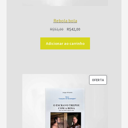
Rebola bola
O
O
R$
52,00
R$
42,00
preço
preço
original
atual
Adicionar ao carrinho
era:
é:
R$52,00.
R$42,00.
PRODUTO
OFERTA
EM
PROMOÇÃO