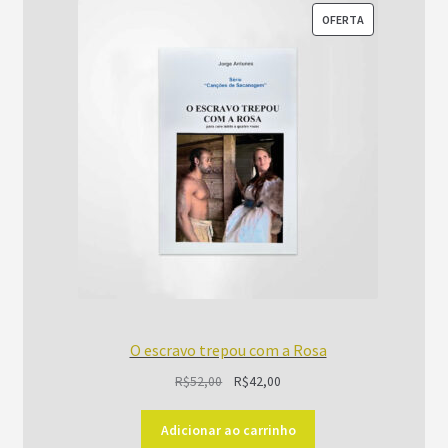
PRODUTO
OFERTA
EM
PROMOÇÃO
O escravo trepou com a Rosa
O
O
R$
52,00
R$
42,00
preço
preço
original
atual
Adicionar ao carrinho