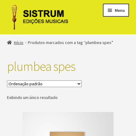
Menu
Expandi
Loja
Início
Produtos marcados com a tag “plumbea spes”
menu
descen
Expandi
Clássicos
menu
plumbea spes
descen
Métodos
Expandi
Minha conta
menu
Exibindo um único resultado
descen
Suporte