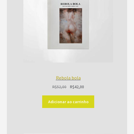
Rebola bola
O
O
R$
52,00
R$
42,00
preço
preço
original
atual
Adicionar ao carrinho
era:
é:
R$52,00.
R$42,00.