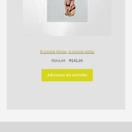
A coroa pirou, a coroa virou
O
O
R$
52,00
R$
42,00
preço
preço
original
atual
Adicionar ao carrinho
era:
é:
R$52,00.
R$42,00.