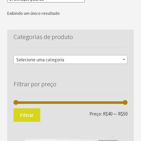
Exibindo um único resultado
Categorias de produto
Selecione uma categoria
Filtrar por preço
Preço
Preço
Preço:
R$40
—
R$50
Filtrar
mínim
máxim