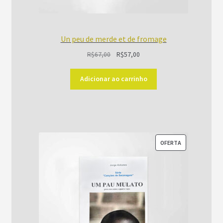
Un peu de merde et de fromage
O
O
R$
67,00
R$
57,00
preço
preço
original
atual
Adicionar ao carrinho
era:
é:
R$67,00.
R$57,00.
PRODUTO
OFERTA
EM
PROMOÇÃO