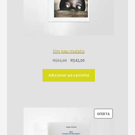
Um pau mulato
O
O
R$
52,00
R$
42,00
preço
preço
original
atual
Adicionar ao carrinho
era:
é:
R$52,00.
R$42,00.
PRODUTO
OFERTA
EM
PROMOÇÃO