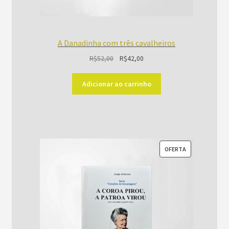
A Danadinha com três cavalheiros
O
O
R$
52,00
R$
42,00
preço
preço
original
atual
Adicionar ao carrinho
era:
é:
R$52,00.
R$42,00.
PRODUTO
OFERTA
EM
PROMOÇÃO