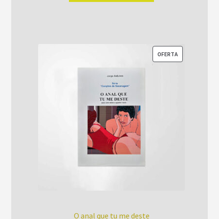
era:
é:
R$52,00.
R$42,00.
PRODUTO
OFERTA
EM
PROMOÇÃO
O anal que tu me deste