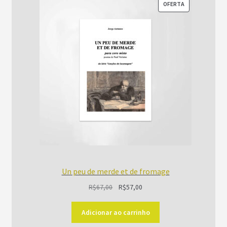
PRODUTO
OFERTA
EM
PROMOÇÃO
Un peu de merde et de fromage
O
O
R$
67,00
R$
57,00
preço
preço
original
atual
Adicionar ao carrinho
era:
é: