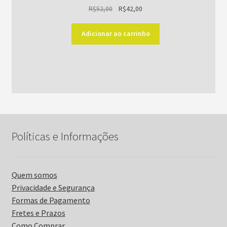
O
O
R$
52,00
R$
42,00
preço
preço
original
atual
Adicionar ao carrinho
era:
é:
R$52,00.
R$42,00.
Políticas e Informações
Quem somos
Privacidade e Segurança
Formas de Pagamento
Fretes e Prazos
Como Comprar