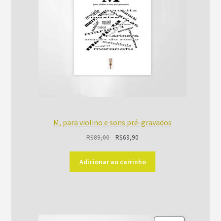
M, para violino e sons pré-gravados
O
O
R$
89,00
R$
69,90
preço
preço
original
atual
Adicionar ao carrinho
era:
é:
R$89,00.
R$69,90.