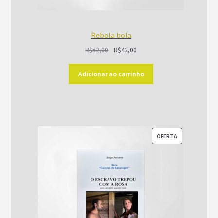
Rebola bola
O
O
R$
52,00
R$
42,00
preço
preço
original
atual
Adicionar ao carrinho
era:
é:
R$52,00.
R$42,00.
PRODUTO
OFERTA
EM
PROMOÇÃO