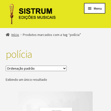
Menu
Expandi
Loja
Início
Produtos marcados com a tag “polícia”
menu
descen
Expandi
Clássicos
menu
polícia
descen
Métodos
Expandi
Minha conta
menu
Exibindo um único resultado
descen
Suporte