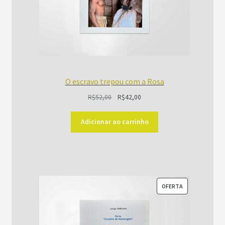
O escravo trepou com a Rosa
O
O
R$
52,00
R$
42,00
preço
preço
original
atual
Adicionar ao carrinho
era:
é:
R$52,00.
R$42,00.
PRODUTO
OFERTA
EM
PROMOÇÃO