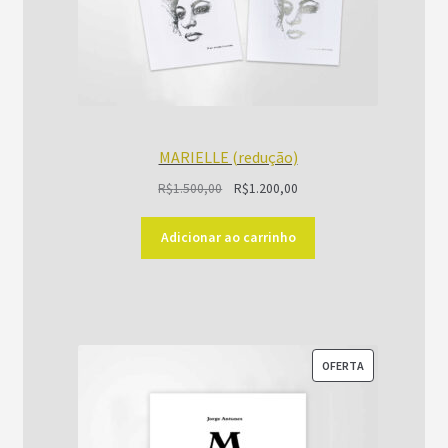
MARIELLE (redução)
O
O
R$
1.500,00
R$
1.200,00
preço
preço
original
atual
Adicionar ao carrinho
era:
é:
R$1.500,00.
R$1.200,00.
PRODUTO
OFERTA
EM
PROMOÇÃO