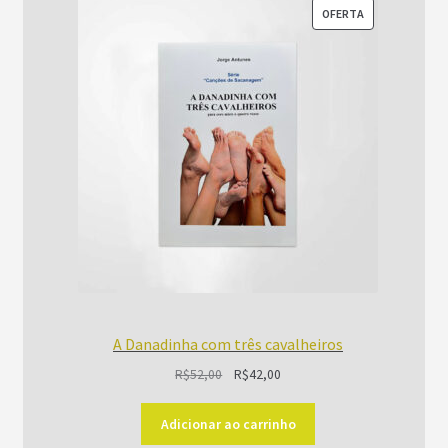
PRODUTO
OFERTA
EM
PROMOÇÃO
A Danadinha com três cavalheiros
O
O
R$
52,00
R$
42,00
preço
preço
original
atual
Adicionar ao carrinho