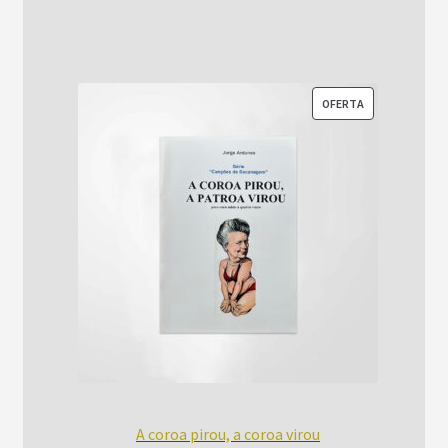
era:
é:
R$52,00.
R$42,00.
PRODUTO
OFERTA
EM
PROMOÇÃO
A coroa pirou, a coroa virou