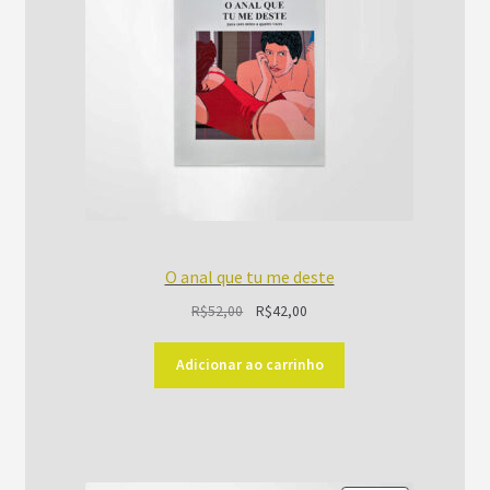
O anal que tu me deste
O
O
R$
52,00
R$
42,00
preço
preço
original
atual
Adicionar ao carrinho
era:
é:
R$52,00.
R$42,00.