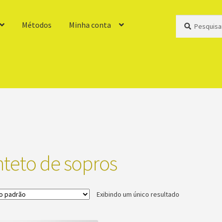
Pesquisar
Pesquisar
Métodos
Minha conta
por:
”
nteto de sopros
Exibindo um único resultado