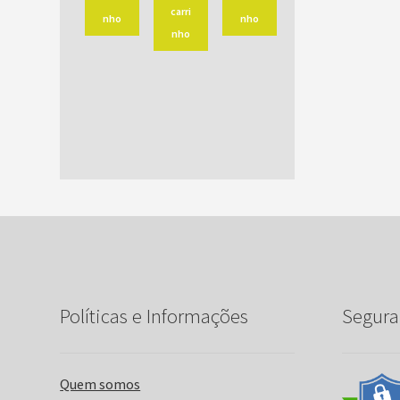
carri
nho
nho
nho
Políticas e Informações
Segura
Quem somos