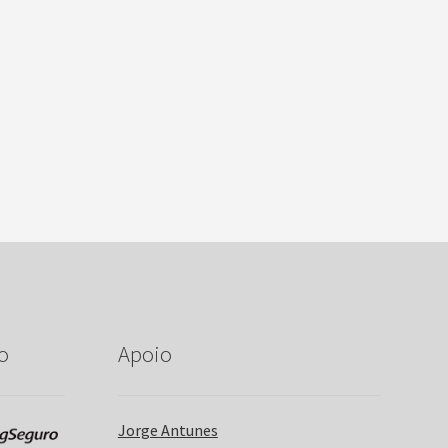
o
Apoio
Jorge Antunes