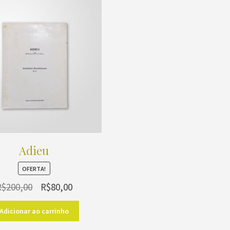
Adieu
OFERTA!
O
O
R$
200,00
R$
80,00
preço
preço
original
atual
Adicionar ao carrinho
era:
é: