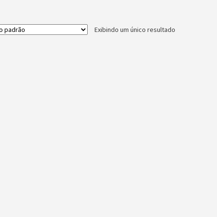
R$200,00.
R$80,00.
Exibindo um único resultado