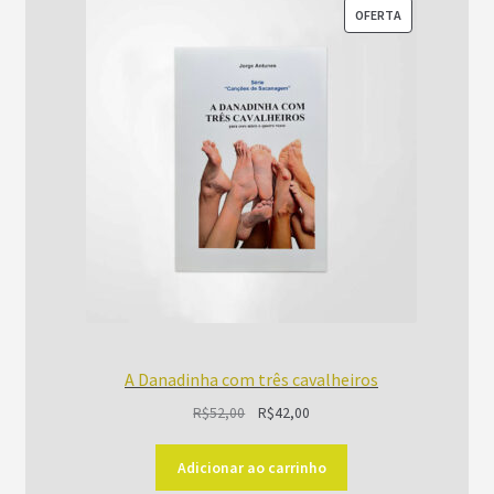
PRODUTO
OFERTA
EM
PROMOÇÃO
A Danadinha com três cavalheiros
O
O
R$
52,00
R$
42,00
preço
preço
original
atual
Adicionar ao carrinho