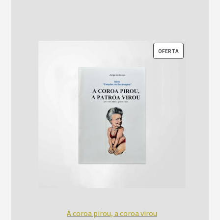
era:
é:
R$52,00.
R$42,00.
PRODUTO
OFERTA
EM
PROMOÇÃO
A coroa pirou, a coroa virou