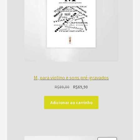
M, para violino e sons pré-gravados
O
O
R$
89,00
R$
69,90
preço
preço
original
atual
Adicionar ao carrinho
era:
é:
R$89,00.
R$69,90.