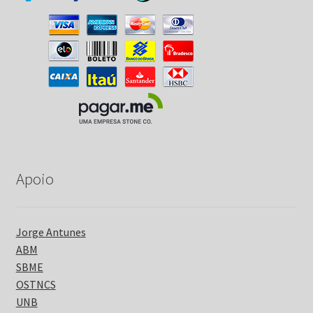
Apoio
Jorge Antunes
ABM
SBME
OSTNCS
UNB