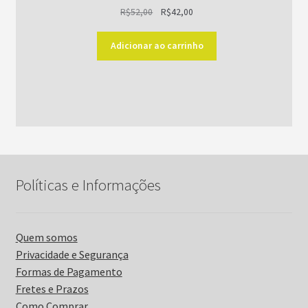
O
O
R$
52,00
R$
42,00
preço
preço
original
atual
Adicionar ao carrinho
era:
é:
R$52,00.
R$42,00.
Políticas e Informações
Quem somos
Privacidade e Segurança
Formas de Pagamento
Fretes e Prazos
Como Comprar