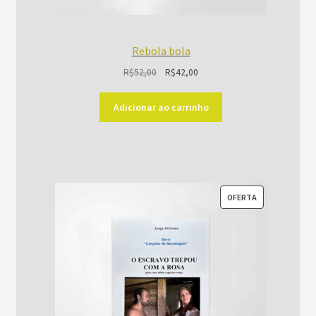
Rebola bola
O
O
R$
52,00
R$
42,00
preço
preço
original
atual
Adicionar ao carrinho
era:
é:
R$52,00.
R$42,00.
PRODUTO
OFERTA
EM
PROMOÇÃO