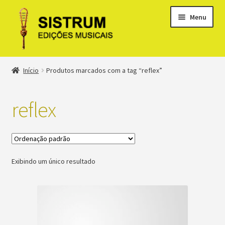
Menu
Expandi
Loja
Início
Produtos marcados com a tag “reflex”
menu
descen
Expandi
Clássicos
menu
reflex
descen
Métodos
Expandi
Minha conta
menu
Exibindo um único resultado
descen
Suporte