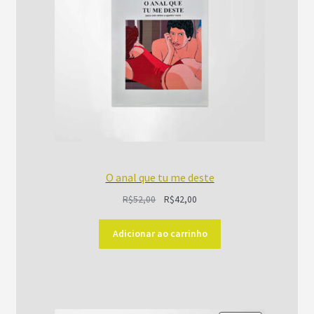
O anal que tu me deste
O
O
R$
52,00
R$
42,00
preço
preço
original
atual
Adicionar ao carrinho
era:
é:
R$52,00.
R$42,00.