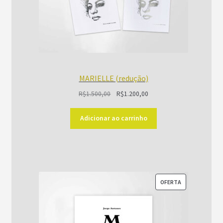
MARIELLE (redução)
O
O
R$
1.500,00
R$
1.200,00
preço
preço
original
atual
Adicionar ao carrinho
era:
é:
R$1.500,00.
R$1.200,00.
PRODUTO
OFERTA
EM
PROMOÇÃO