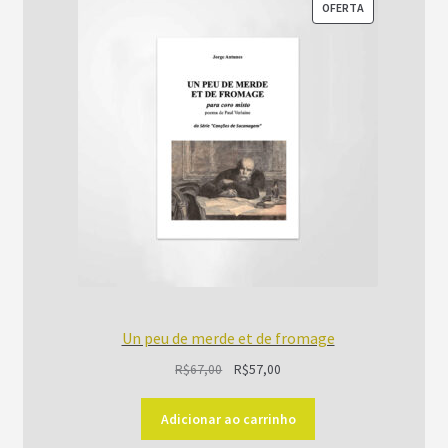
PRODUTO
OFERTA
EM
PROMOÇÃO
Un peu de merde et de fromage
O
O
R$
67,00
R$
57,00
preço
preço
original
atual
Adicionar ao carrinho
era:
é: