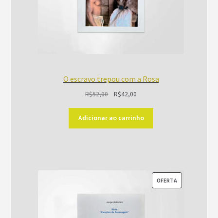
O escravo trepou com a Rosa
O
O
R$
52,00
R$
42,00
preço
preço
original
atual
Adicionar ao carrinho
era:
é:
R$52,00.
R$42,00.
PRODUTO
OFERTA
EM
PROMOÇÃO