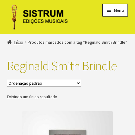
Menu
Expandi
Loja
Início
Produtos marcados com a tag “Reginald Smith Brindle”
menu
descen
Expandi
Clássicos
menu
Reginald Smith Brindle
descen
Métodos
Expandi
Minha conta
menu
Exibindo um único resultado
descen
Suporte