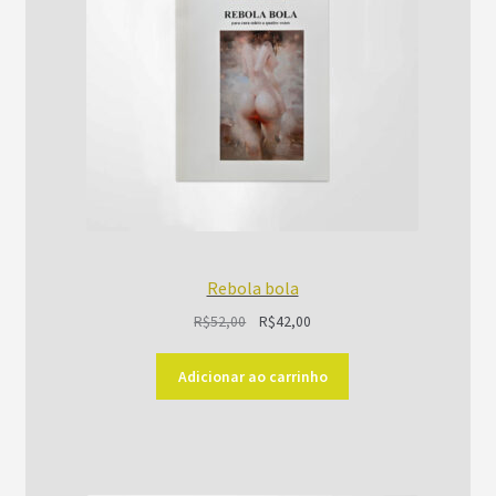
Rebola bola
O
O
R$
52,00
R$
42,00
preço
preço
original
atual
Adicionar ao carrinho
era:
é:
R$52,00.
R$42,00.