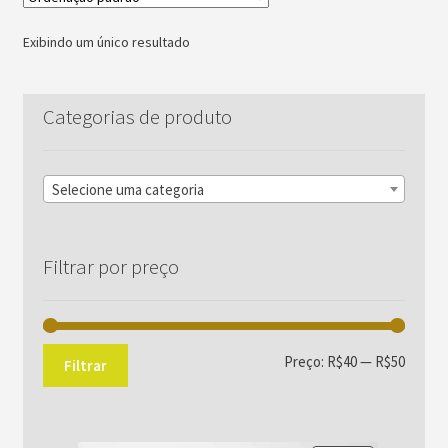
Exibindo um único resultado
Categorias de produto
Selecione uma categoria
Filtrar por preço
Preço
Preço
Preço:
R$40
—
R$50
Filtrar
mínim
máxim