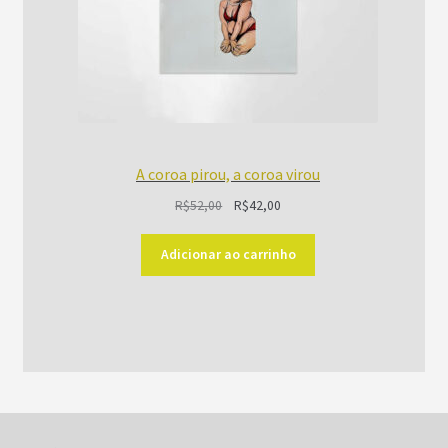
A coroa pirou, a coroa virou
O
O
R$
52,00
R$
42,00
preço
preço
original
atual
Adicionar ao carrinho
era:
é:
R$52,00.
R$42,00.