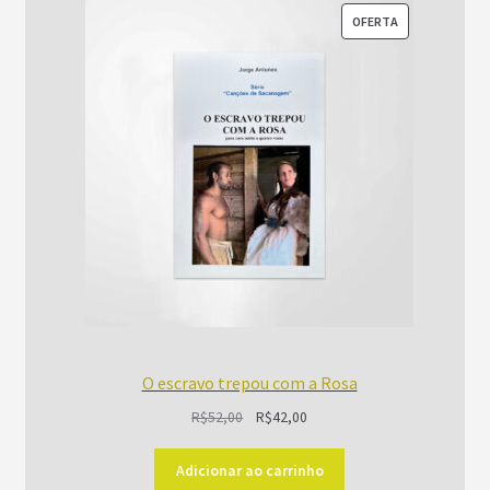
PRODUTO
OFERTA
EM
PROMOÇÃO
O escravo trepou com a Rosa
O
O
R$
52,00
R$
42,00
preço
preço
original
atual
Adicionar ao carrinho