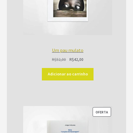
Um pau mulato
O
O
R$
52,00
R$
42,00
preço
preço
original
atual
Adicionar ao carrinho
era:
é:
R$52,00.
R$42,00.
PRODUTO
OFERTA
EM
PROMOÇÃO