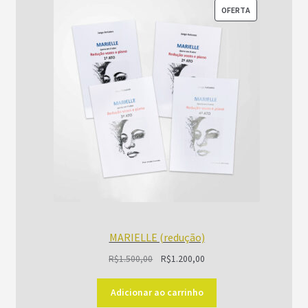
PRODUTO
OFERTA
EM
PROMOÇÃO
MARIELLE (redução)
O
O
R$
1.500,00
R$
1.200,00
preço
preço
original
atual
Adicionar ao carrinho