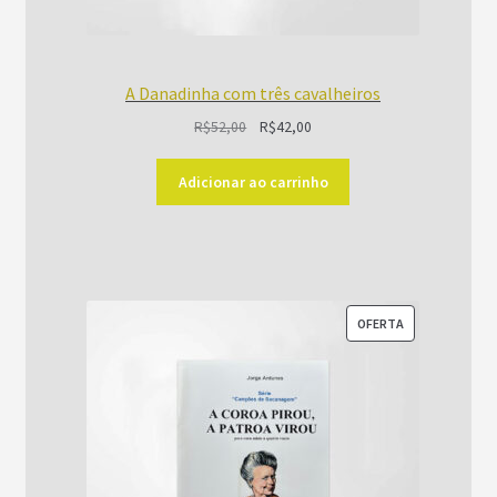
A Danadinha com três cavalheiros
O
O
R$
52,00
R$
42,00
preço
preço
original
atual
Adicionar ao carrinho
era:
é:
R$52,00.
R$42,00.
PRODUTO
OFERTA
EM
PROMOÇÃO