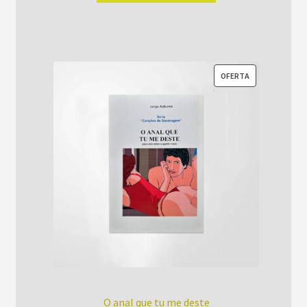
era:
é:
R$52,00.
R$42,00.
PRODUTO
OFERTA
EM
PROMOÇÃO
O anal que tu me deste