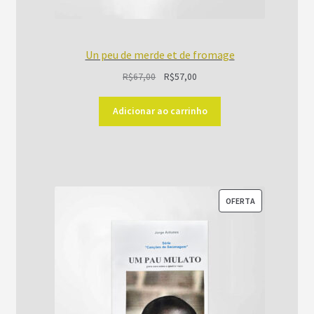
Un peu de merde et de fromage
O
O
R$
67,00
R$
57,00
preço
preço
original
atual
Adicionar ao carrinho
era:
é:
R$67,00.
R$57,00.
PRODUTO
OFERTA
EM
PROMOÇÃO