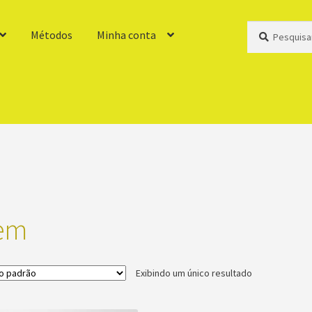
Pesquisar
Pesquisar
Métodos
Minha conta
por:
em
Exibindo um único resultado