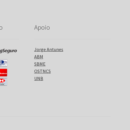
o
Apoio
Jorge Antunes
ABM
SBME
OSTNCS
UNB