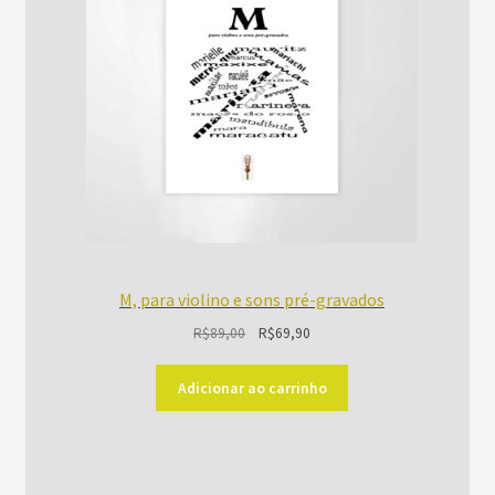
M, para violino e sons pré-gravados
O
O
R$
89,00
R$
69,90
preço
preço
original
atual
Adicionar ao carrinho
era:
é:
R$89,00.
R$69,90.