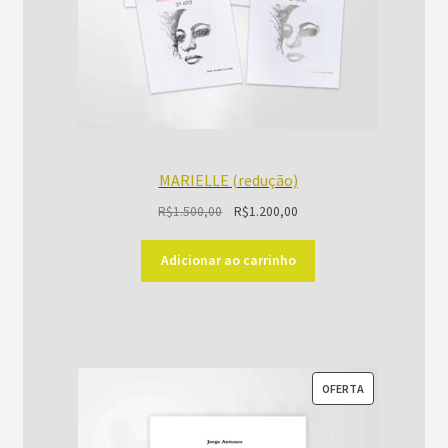
MARIELLE (redução)
O
O
R$
1.500,00
R$
1.200,00
preço
preço
original
atual
Adicionar ao carrinho
era:
é:
R$1.500,00.
R$1.200,00.
PRODUTO
OFERTA
EM
PROMOÇÃO