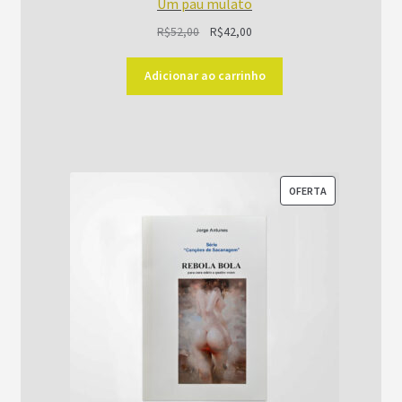
Um pau mulato
O
O
R$
52,00
R$
42,00
preço
preço
original
atual
Adicionar ao carrinho
era:
é:
R$52,00.
R$42,00.
PRODUTO
OFERTA
EM
PROMOÇÃO