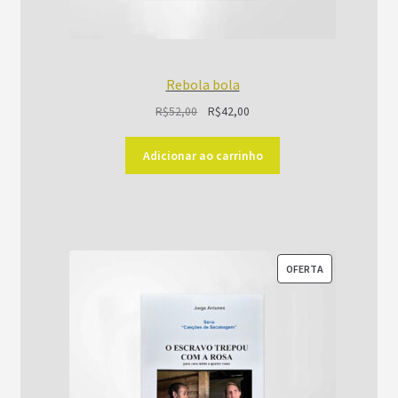
Rebola bola
O
O
R$
52,00
R$
42,00
preço
preço
original
atual
Adicionar ao carrinho
era:
é:
R$52,00.
R$42,00.
PRODUTO
OFERTA
EM
PROMOÇÃO