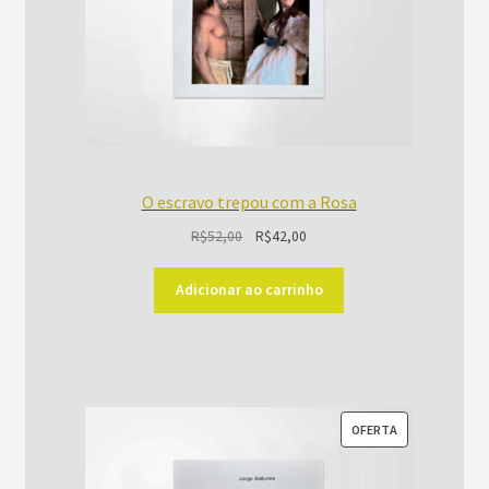
O escravo trepou com a Rosa
O
O
R$
52,00
R$
42,00
preço
preço
original
atual
Adicionar ao carrinho
era:
é:
R$52,00.
R$42,00.
PRODUTO
OFERTA
EM
PROMOÇÃO