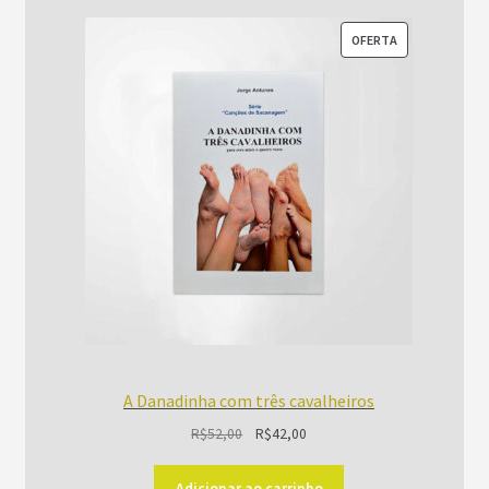
PRODUTO
OFERTA
EM
PROMOÇÃO
A Danadinha com três cavalheiros
O
O
R$
52,00
R$
42,00
preço
preço
original
atual
Adicionar ao carrinho