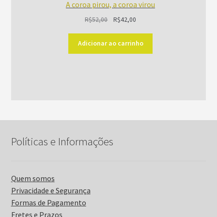
A coroa pirou, a coroa virou
O
O
R$
52,00
R$
42,00
preço
preço
original
atual
Adicionar ao carrinho
era:
é:
R$52,00.
R$42,00.
Políticas e Informações
Quem somos
Privacidade e Segurança
Formas de Pagamento
Fretes e Prazos