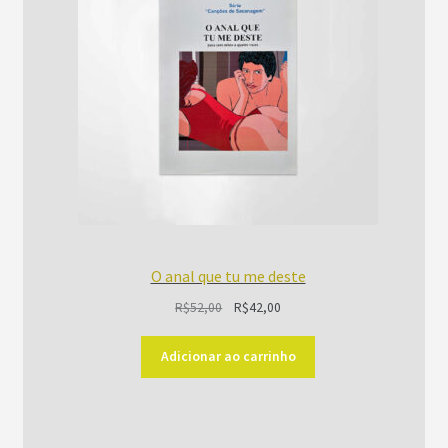
O anal que tu me deste
O
O
R$
52,00
R$
42,00
preço
preço
original
atual
Adicionar ao carrinho
era:
é:
R$52,00.
R$42,00.