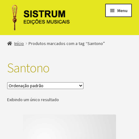
Menu
Expandi
Loja
Início
Produtos marcados com a tag “Santono”
menu
descen
Expandi
Clássicos
menu
Santono
descen
Métodos
Expandi
Minha conta
menu
Exibindo um único resultado
descen
Suporte