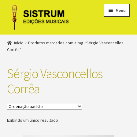
Menu
Expandi
Loja
Início
Produtos marcados com a tag “Sérgio Vasconcellos
menu
Corrêa”
descen
Expandi
Clássicos
menu
Sérgio Vasconcellos
descen
Métodos
Corrêa
Expandi
Minha conta
menu
descen
Suporte
Exibindo um único resultado