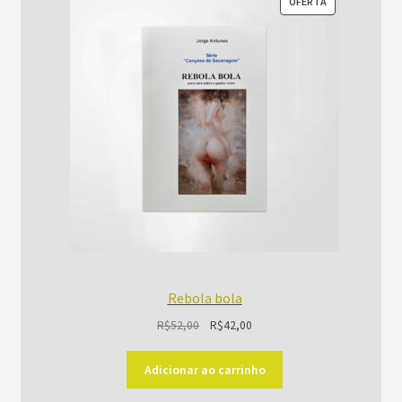
PRODUTO
OFERTA
EM
PROMOÇÃO
Rebola bola
O
O
R$
52,00
R$
42,00
preço
preço
original
atual
Adicionar ao carrinho
era:
é: