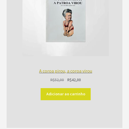
A coroa pirou, a coroa virou
O
O
R$
52,00
R$
42,00
preço
preço
original
atual
Adicionar ao carrinho
era:
é:
R$52,00.
R$42,00.