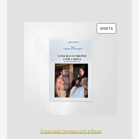
R$52,00.
R$42,00.
PRODUTO
OFERTA
EM
PROMOÇÃO
O escravo trepou com a Rosa