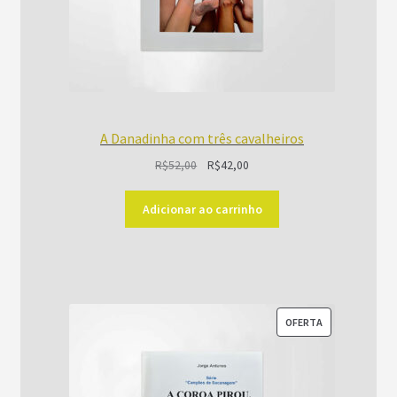
A Danadinha com três cavalheiros
O
O
R$
52,00
R$
42,00
preço
preço
original
atual
Adicionar ao carrinho
era:
é:
R$52,00.
R$42,00.
PRODUTO
OFERTA
EM
PROMOÇÃO