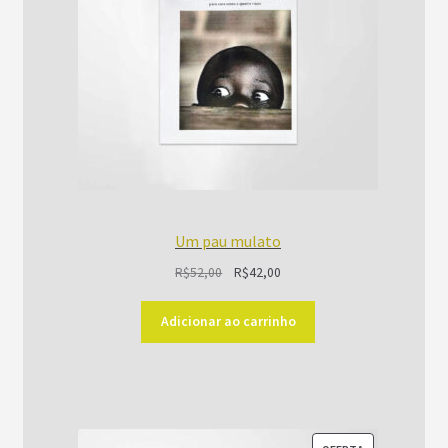
Um pau mulato
O
O
R$
52,00
R$
42,00
preço
preço
original
atual
Adicionar ao carrinho
era:
é:
R$52,00.
R$42,00.