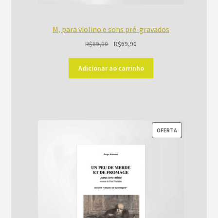
M, para violino e sons pré-gravados
O
O
R$
89,00
R$
69,90
preço
preço
original
atual
Adicionar ao carrinho
era:
é:
R$89,00.
R$69,90.
PRODUTO
OFERTA
EM
PROMOÇÃO