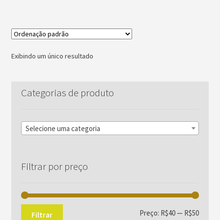
Exibindo um único resultado
Categorias de produto
Selecione uma categoria
Filtrar por preço
Preço
Preço
Preço:
R$40
—
R$50
Filtrar