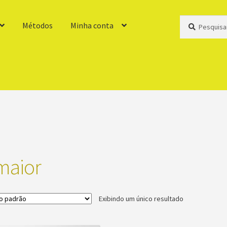
Pesquisar
Pesquisar
Métodos
Minha conta
por:
maior
Exibindo um único resultado