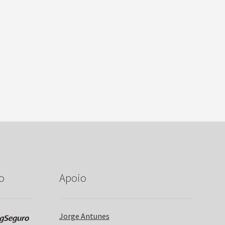
o
Apoio
Jorge Antunes