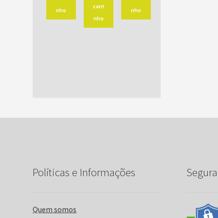
carri
nho
nho
nho
Políticas e Informações
Segura
Quem somos