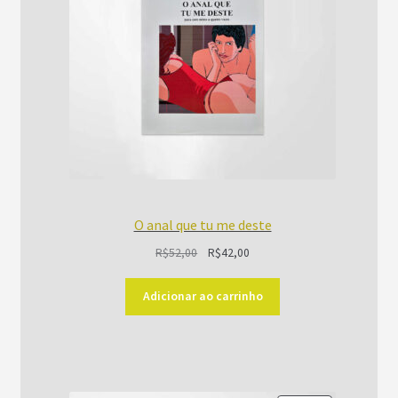
O anal que tu me deste
O
O
R$
52,00
R$
42,00
preço
preço
original
atual
Adicionar ao carrinho
era:
é:
R$52,00.
R$42,00.