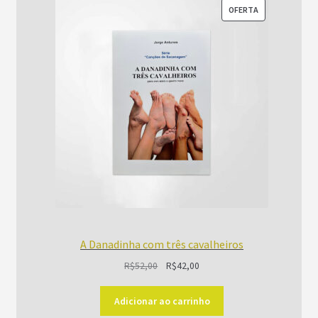
PRODUTO
OFERTA
EM
PROMOÇÃO
A Danadinha com três cavalheiros
O
O
R$
52,00
R$
42,00
preço
preço
original
atual
Adicionar ao carrinho