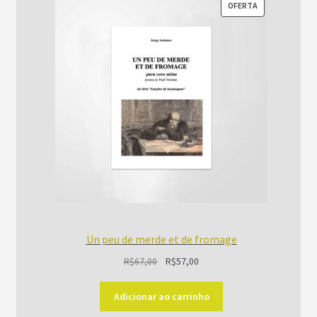
PRODUTO
OFERTA
EM
PROMOÇÃO
Un peu de merde et de fromage
O
O
R$
67,00
R$
57,00
preço
preço
original
atual
Adicionar ao carrinho
era:
é: