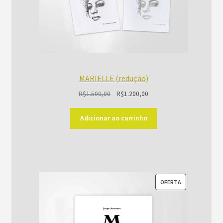
MARIELLE (redução)
O
O
R$
1.500,00
R$
1.200,00
preço
preço
original
atual
Adicionar ao carrinho
era:
é:
R$1.500,00.
R$1.200,00.
PRODUTO
OFERTA
EM
PROMOÇÃO