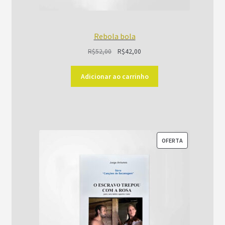
Rebola bola
O
O
R$
52,00
R$
42,00
preço
preço
original
atual
Adicionar ao carrinho
era:
é:
R$52,00.
R$42,00.
PRODUTO
OFERTA
EM
PROMOÇÃO