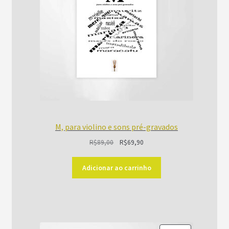
M, para violino e sons pré-gravados
O
O
R$
89,00
R$
69,90
preço
preço
original
atual
Adicionar ao carrinho
era:
é:
R$89,00.
R$69,90.