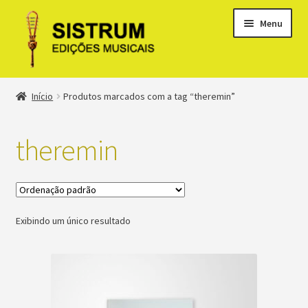
Menu
Expandi
Loja
Início
Produtos marcados com a tag “theremin”
menu
descen
Expandi
Clássicos
menu
theremin
descen
Métodos
Expandi
Minha conta
menu
Exibindo um único resultado
descen
Suporte