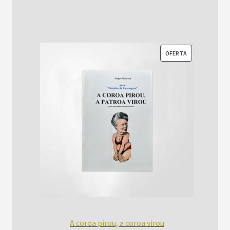
era:
é:
R$52,00.
R$42,00.
PRODUTO
OFERTA
EM
PROMOÇÃO
A coroa pirou, a coroa virou