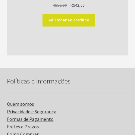
O
O
R$
52,00
R$
42,00
preço
preço
original
atual
Adicionar ao carrinho
era:
é:
R$52,00.
R$42,00.
Políticas e Informações
Quem somos
Privacidade e Segurança
Formas de Pagamento
Fretes e Prazos
Como Comprar