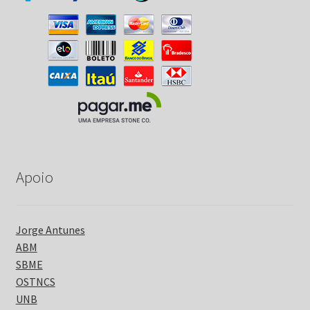
Apoio
Jorge Antunes
ABM
SBME
OSTNCS
UNB