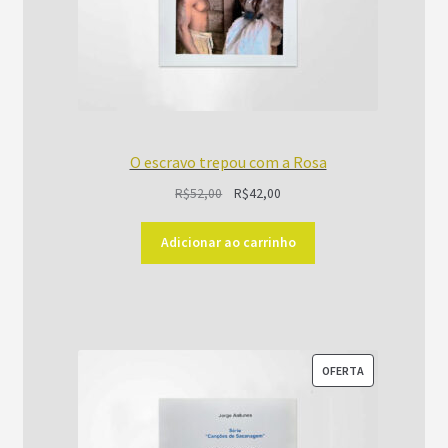
O escravo trepou com a Rosa
O
O
R$
52,00
R$
42,00
preço
preço
original
atual
Adicionar ao carrinho
era:
é:
R$52,00.
R$42,00.
PRODUTO
OFERTA
EM
PROMOÇÃO