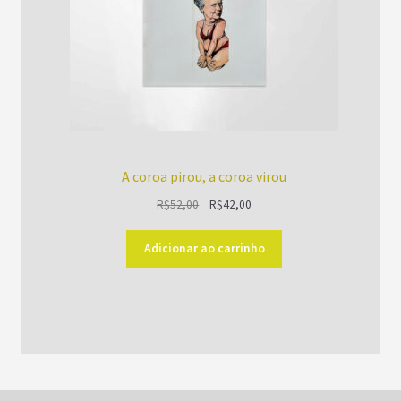
A coroa pirou, a coroa virou
O
O
R$
52,00
R$
42,00
preço
preço
original
atual
Adicionar ao carrinho
era:
é:
R$52,00.
R$42,00.