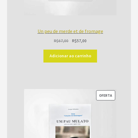
Un peu de merde et de fromage
O
O
R$
67,00
R$
57,00
preço
preço
original
atual
Adicionar ao carrinho
era:
é:
R$67,00.
R$57,00.
PRODUTO
OFERTA
EM
PROMOÇÃO