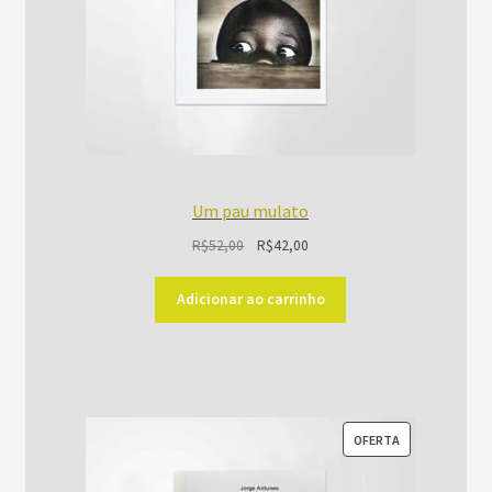
Um pau mulato
O
O
R$
52,00
R$
42,00
preço
preço
original
atual
Adicionar ao carrinho
era:
é:
R$52,00.
R$42,00.
PRODUTO
OFERTA
EM