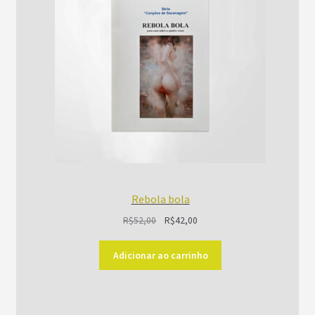
PROMOÇÃO
Rebola bola
O
O
R$
52,00
R$
42,00
preço
preço
original
atual
Adicionar ao carrinho
era:
é:
R$52,00.
R$42,00.