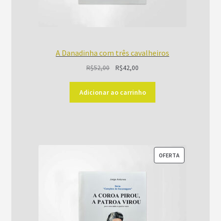
A Danadinha com três cavalheiros
O
O
R$
52,00
R$
42,00
preço
preço
original
atual
Adicionar ao carrinho
era:
é:
R$52,00.
R$42,00.
PRODUTO
OFERTA
EM
PROMOÇÃO