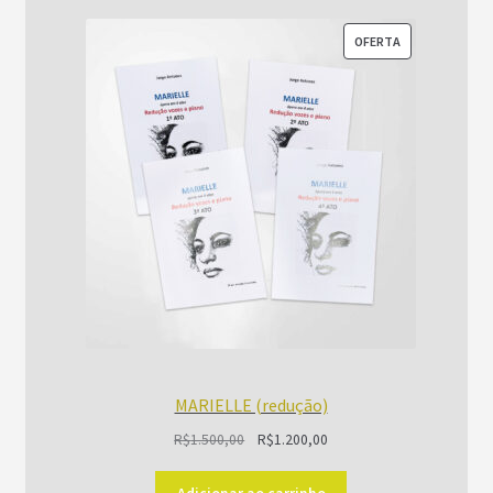
PRODUTO
OFERTA
EM
PROMOÇÃO
MARIELLE (redução)
O
O
R$
1.500,00
R$
1.200,00
preço
preço