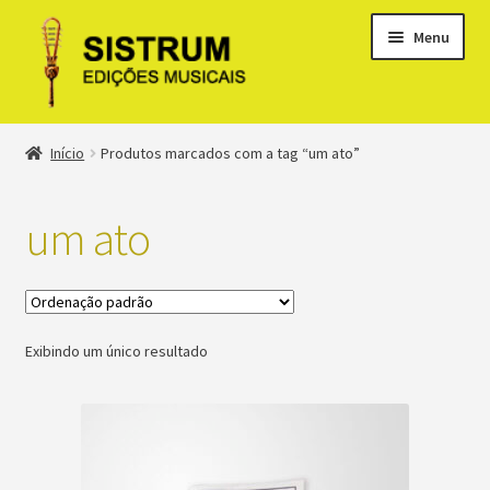
Menu
Expandi
Loja
Início
Produtos marcados com a tag “um ato”
menu
descen
Expandi
Clássicos
menu
um ato
descen
Métodos
Expandi
Minha conta
menu
Exibindo um único resultado
descen
Suporte