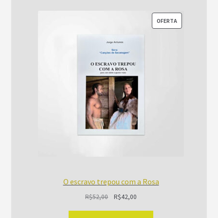
PRODUTO
OFERTA
EM
PROMOÇÃO
O escravo trepou com a Rosa
O
O
R$
52,00
R$
42,00
preço
preço