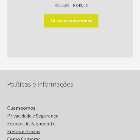
O
O
R$
52,00
R$
42,00
preço
preço
original
atual
Adicionar ao carrinho
era:
é:
R$52,00.
R$42,00.
Políticas e Informações
Quem somos
Privacidade e Segurança
Formas de Pagamento
Fretes e Prazos
Como Comprar