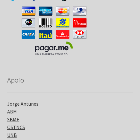
Apoio
Jorge Antunes
ABM
SBME
OSTNCS
UNB