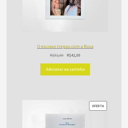
O escravo trepou com a Rosa
O
O
R$
52,00
R$
42,00
preço
preço
original
atual
Adicionar ao carrinho
era:
é:
R$52,00.
R$42,00.
PRODUTO
OFERTA
EM
PROMOÇÃO