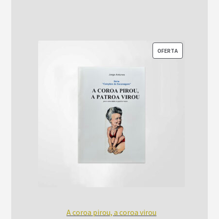
era:
é:
R$52,00.
R$42,00.
PRODUTO
OFERTA
EM
PROMOÇÃO
A coroa pirou, a coroa virou