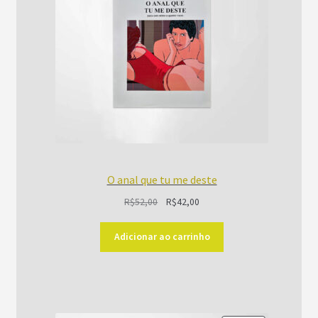
O anal que tu me deste
O
O
R$
52,00
R$
42,00
preço
preço
original
atual
Adicionar ao carrinho
era:
é:
R$52,00.
R$42,00.