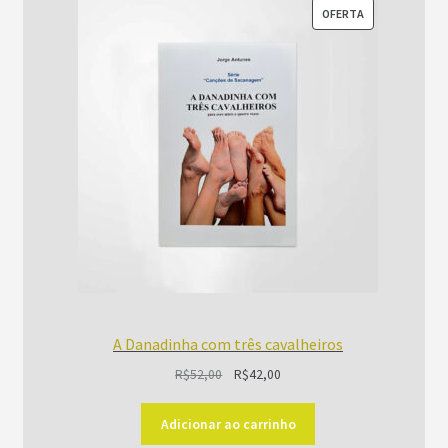
PRODUTO
OFERTA
EM
PROMOÇÃO
A Danadinha com três cavalheiros
O
O
R$
52,00
R$
42,00
preço
preço
original
atual
Adicionar ao carrinho