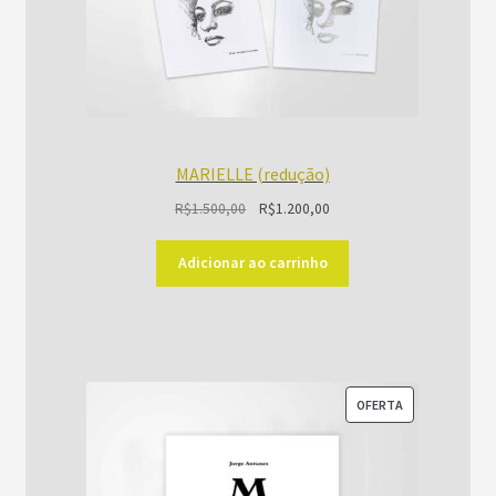
MARIELLE (redução)
O
O
R$
1.500,00
R$
1.200,00
preço
preço
original
atual
Adicionar ao carrinho
era:
é:
R$1.500,00.
R$1.200,00.
PRODUTO
OFERTA
EM
PROMOÇÃO