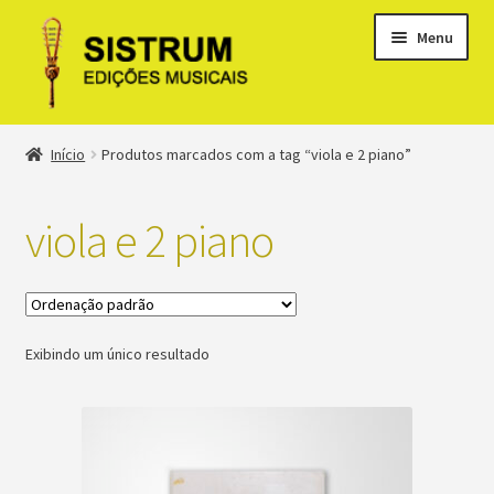
Menu
Expandi
Loja
Início
Produtos marcados com a tag “viola e 2 piano”
menu
descen
Expandi
Clássicos
menu
viola e 2 piano
descen
Métodos
Expandi
Minha conta
menu
Exibindo um único resultado
descen
Suporte