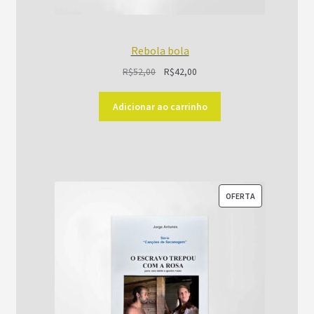
Rebola bola
O
O
R$
52,00
R$
42,00
preço
preço
original
atual
Adicionar ao carrinho
era:
é:
R$52,00.
R$42,00.
PRODUTO
OFERTA
EM
PROMOÇÃO