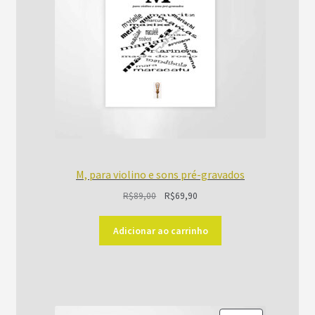
M, para violino e sons pré-gravados
O
O
R$
89,00
R$
69,90
preço
preço
original
atual
Adicionar ao carrinho
era:
é:
R$89,00.
R$69,90.