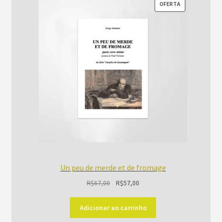
PRODUTO
OFERTA
EM
PROMOÇÃO
Un peu de merde et de fromage
O
O
R$
67,00
R$
57,00
preço
preço
original
atual
Adicionar ao carrinho
era:
é: