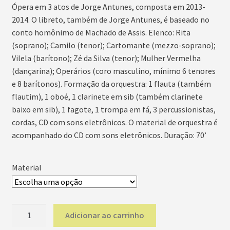
Ópera em 3 atos de Jorge Antunes, composta em 2013-
preço:
2014. O libreto, também de Jorge Antunes, é baseado no
R$500,00
conto homônimo de Machado de Assis. Elenco: Rita
(soprano); Camilo (tenor); Cartomante (mezzo-soprano);
através
Vilela (barítono); Zé da Silva (tenor); Mulher Vermelha
R$8.000,00
(dançarina); Operários (coro masculino, mínimo 6 tenores
e 8 barítonos). Formação da orquestra: 1 flauta (também
flautim), 1 oboé, 1 clarinete em sib (também clarinete
baixo em sib), 1 fagote, 1 trompa em fá, 3 percussionistas,
cordas, CD com sons eletrônicos. O material de orquestra é
acompanhado do CD com sons eletrônicos. Duração: 70’
Material
A
Adicionar ao carrinho
Cartomante