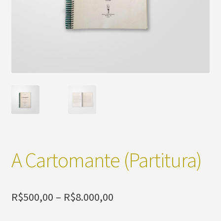
A Cartomante (Partitura)
Faixa
R$
500,00
–
R$
8.000,00
de